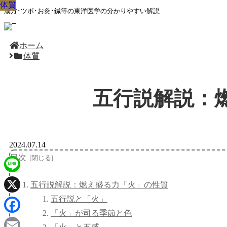
体質
体質
体質
体質
体質
体質
体質
体質
体質
漢方･ツボ･お灸･鍼等の東洋医学の分かりやすい解説
ホーム
体質
五行説解説：
2024.07.14
目次
Line
五行説解説：燃え盛る力「火」の性質
五行説と「火」
X
「火」が司る季節と色
Facebook