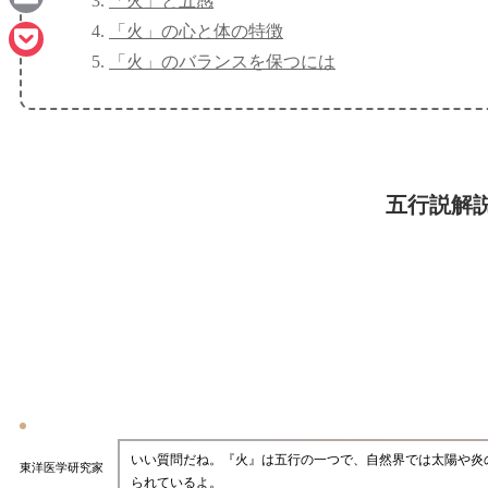
「火」と五感
Email
「火」の心と体の特徴
「火」のバランスを保つには
Pocket
五行説解
いい質問だね。『火』は五行の一つで、自然界では太陽や炎
東洋医学研究家
られているよ。