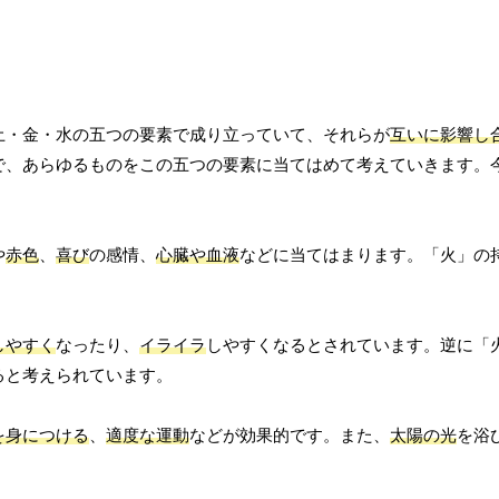
土・金・水の五つの要素で成り立っていて、それらが
互いに影響し
で、あらゆるものをこの五つの要素に当てはめて考えていきます。
や
赤色
、
喜び
の感情、
心臓や血液
などに当てはまります。「火」の
しやすく
なったり、
イライラ
しやすくなるとされています。逆に「
ると考えられています。
を身につける
、
適度な運動
などが効果的です。また、
太陽の光
を浴