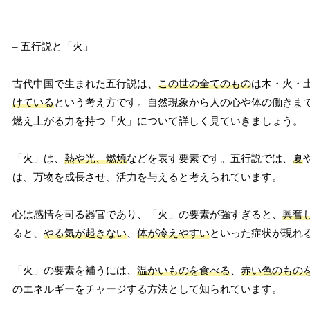
– 五行説と「火」
古代中国で生まれた五行説は、
この世の全てのもの
は木・火・
けている
という考え方です。自然現象から人の心や体の働きま
燃え上がる力を持つ「火」について詳しく見ていきましょう。
「火」は、
熱や光、燃焼
などを表す要素です。五行説では、
夏
は、万物を成長させ、活力を与えると考えられています。
心は感情を司る器官であり、「火」の要素が強すぎると、
興奮
ると、
やる気が起きない
、
体が冷えやすい
といった症状が現れ
「火」の要素を補うには、
温かいものを食べる
、
赤い色のもの
のエネルギーをチャージする方法として知られています。