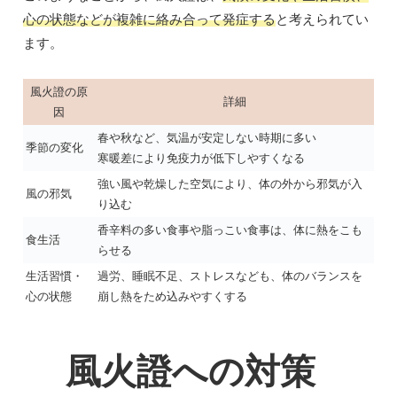
心の状態などが複雑に絡み合って発症する
と考えられてい
ます。
風火證の原
詳細
因
春や秋など、気温が安定しない時期に多い
季節の変化
寒暖差により免疫力が低下しやすくなる
強い風や乾燥した空気により、体の外から邪気が入
風の邪気
り込む
香辛料の多い食事や脂っこい食事は、体に熱をこも
食生活
らせる
生活習慣・
過労、睡眠不足、ストレスなども、体のバランスを
心の状態
崩し熱をため込みやすくする
風火證への対策