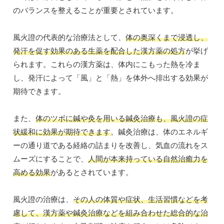
のバランスを整えることが重要とされています。
風火證の代表的な治療法として、
体の奥深くまで浸透し、
発汗を促す効果のある生薬を配合した漢方薬の処方
が挙げ
られます。これらの漢方薬は、体内にこもった熱を冷ま
し、発汗によって「風」と「熱」を体外へ排出する効果が
期待できます。
また、
体のツボに鍼や灸を用いる鍼灸治療も、風火證の症
状緩和に効果が期待できます
。鍼灸治療は、体のエネルギ
ーの通り道である経絡の詰まりを改善し、気血の流れをス
ムーズにすることで、
人間が本来持っている自然治癒力を
高める効果
があるとされています。
風火證の治療は、
その人の体質や症状、生活習慣などを考
慮して、漢方薬や鍼灸治療などを組み合わせた総合的な治