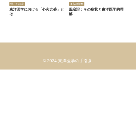
漢方の診察
漢方の診察
東洋医学における「心火亢盛」と
風痰證：その症状と東洋医学的理
は
解
© 2024 東洋医学の手引き.