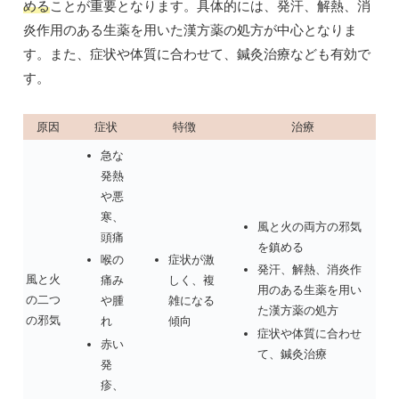
める
ことが重要となります。具体的には、発汗、解熱、消
炎作用のある生薬を用いた漢方薬の処方が中心となりま
す。また、症状や体質に合わせて、鍼灸治療なども有効で
す。
原因
症状
特徴
治療
急な
発熱
や悪
寒、
風と火の両方の邪気
頭痛
を鎮める
症状が激
喉の
発汗、解熱、消炎作
風と火
しく、複
痛み
用のある生薬を用い
の二つ
雑になる
や腫
た漢方薬の処方
の邪気
傾向
れ
症状や体質に合わせ
赤い
て、鍼灸治療
発
疹、