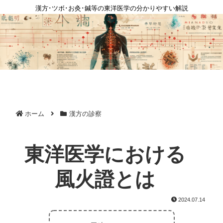
漢方･ツボ･お灸･鍼等の東洋医学の分かりやすい解説
ホーム
漢方の診察
東洋医学における
風火證とは
2024.07.14