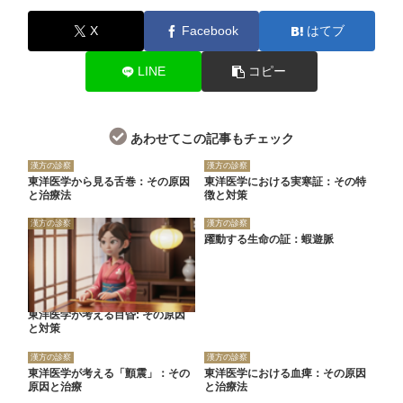
X
Facebook
はてブ
LINE
コピー
あわせてこの記事もチェック
漢方の診察
漢方の診察
東洋医学から見る舌巻：その原因
東洋医学における実寒証：その特
と治療法
徴と対策
漢方の診察
漢方の診察
躍動する生命の証：蝦遊脈
東洋医学が考える目昏: その原因
と対策
漢方の診察
漢方の診察
東洋医学が考える「顫震」：その
東洋医学における血痺：その原因
原因と治療
と治療法