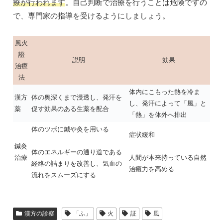
療が行われます
。自己判断で治療を行うことは危険ですの
で、専門家の指導を受けるようにしましょう。
風火
證
説明
効果
治療
法
体内にこもった熱を冷ま
漢方
体の奥深くまで浸透し、発汗を
し、発汗によって「風」と
薬
促す効果のある生薬を配合
「熱」を体外へ排出
体のツボに鍼や灸を用いる
症状緩和
鍼灸
体のエネルギーの通り道である
治療
人間が本来持っている自然
経絡の詰まりを改善し、気血の
治癒力を高める
流れをスムーズにする
漢方の診察
「ふ」
火
証
風