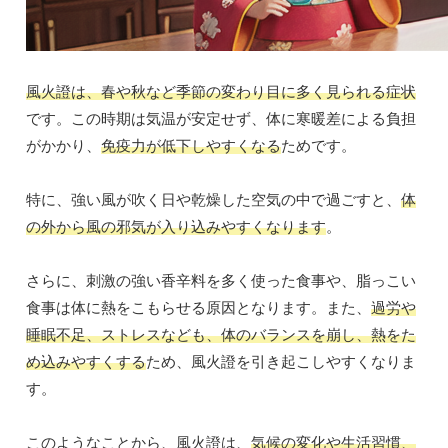
風火證は、春や秋など季節の変わり目に多く見られる症状
です。この時期は気温が安定せず、体に寒暖差による負担
がかかり、
免疫力が低下しやすくなる
ためです。
特に、強い風が吹く日や乾燥した空気の中で過ごすと、
体
の外から風の邪気が入り込みやすくなります
。
さらに、刺激の強い香辛料を多く使った食事や、脂っこい
食事は体に熱をこもらせる原因となります。また、
過労や
睡眠不足、ストレスなども、体のバランスを崩し、熱をた
め込みやすくする
ため、風火證を引き起こしやすくなりま
す。
このようなことから、風火證は、
気候の変化や生活習慣、