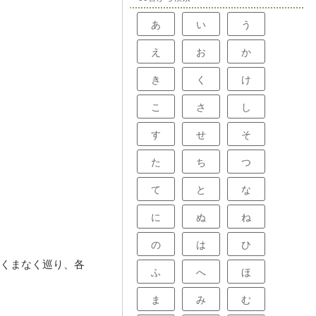
あ
い
う
え
お
か
き
く
け
こ
さ
し
す
せ
そ
た
ち
つ
て
と
な
に
ぬ
ね
の
は
ひ
くまなく巡り、各
ふ
へ
ほ
ま
み
む