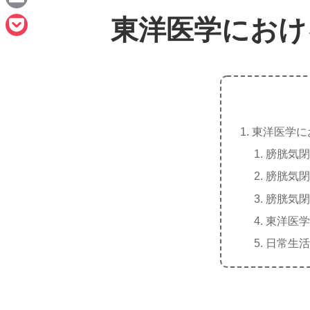
e
a
E
東洋医学におけ
c
m
P
e
a
o
b
i
c
o
l
k
o
東洋医学に
e
k
膀胱気閉
t
膀胱気閉
膀胱気閉
東洋医学
日常生活