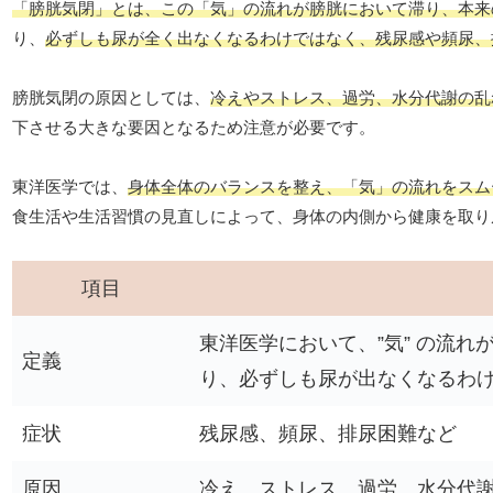
「膀胱気閉」とは、この「気」の流れが膀胱において滞り、本来
り、
必ずしも尿が全く出なくなるわけではなく、残尿感や頻尿、
膀胱気閉の原因としては、
冷えやストレス、過労、水分代謝の乱
下させる大きな要因となるため注意が必要です。
東洋医学では、
身体全体のバランスを整え、「気」の流れをスム
食生活や生活習慣の見直しによって、身体の内側から健康を取り
項目
東洋医学において、”気” の流れ
定義
り、必ずしも尿が出なくなるわ
症状
残尿感、頻尿、排尿困難など
原因
冷え、ストレス、過労、水分代謝