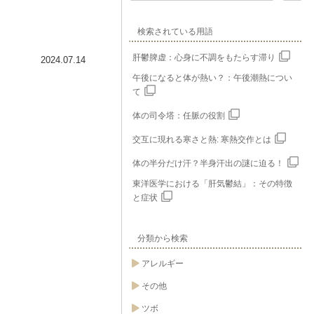
検索されている用語
肝鬱脾虚：心身に不調をもたらす滞り
2024.07.14
午後になると体が熱い？：午後潮熱につい
て
体の司令塔：任脈の役割
交互に現れる寒さと熱: 寒熱交作とは
体の半分だけ汗？半身汗出の謎に迫る！
東洋医学における「肝気鬱結」：その特徴
と症状
分類から検索
アレルギー
その他
ツボ