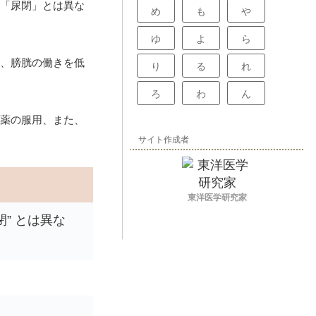
「尿閉」とは異な
め
も
や
ゆ
よ
ら
、膀胱の働きを低
り
る
れ
ろ
わ
ん
薬の服用、また、
サイト作成者
東洋医学研究家
” とは異な
。