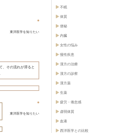
不眠
体質
便秘
東洋医学を知りたい
内臓
女性の悩み
慢性疾患
漢方の治療
て、その流れが滞ると
。
漢方の診察
漢方薬
生薬
疲労・倦怠感
虚弱体質
東洋医学を知りたい
血液
西洋医学との比較