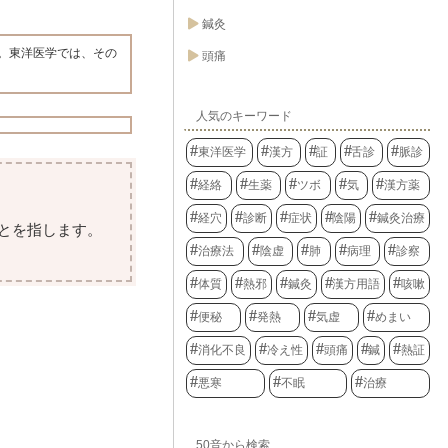
鍼灸
。東洋医学では、その
頭痛
人気のキーワード
東洋医学
漢方
証
舌診
脈診
経絡
生薬
ツボ
気
漢方薬
経穴
診断
症状
陰陽
鍼灸治療
とを指します。
治療法
陰虚
肺
病理
診察
体質
熱邪
鍼灸
漢方用語
咳嗽
便秘
発熱
気虚
めまい
消化不良
冷え性
頭痛
鍼
熱証
悪寒
不眠
治療
50音から検索