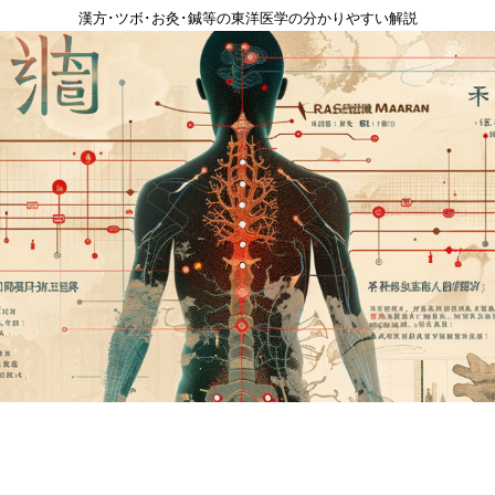
漢方･ツボ･お灸･鍼等の東洋医学の分かりやすい解説