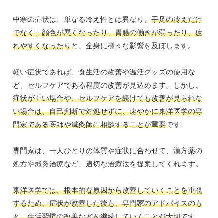
中寒の症状は、単なる冷え性とは異なり、
手足の冷えだけ
でなく、顔色が悪くなったり、胃腸の働きが弱ったり、疲
れやすくなったり
と、全身に様々な影響を及ぼします。
軽い症状であれば、食生活の改善や温活グッズの使用な
ど、セルフケアである程度の改善が見込めます。しかし、
症状が重い場合や、セルフケアを続けても改善が見られな
い場合は、自己判断で対処せずに、速やかに東洋医学の専
門家である医師や鍼灸師に相談することが重要
です。
専門家は、一人ひとりの体質や症状に合わせて、漢方薬の
処方や鍼灸治療など、適切な治療法を提案してくれます。
東洋医学では、根本的な原因から改善していくことを重視
するため、症状が改善した後も、専門家のアドバイスのも
と、生活習慣の改善などを継続していくことが大切
です。