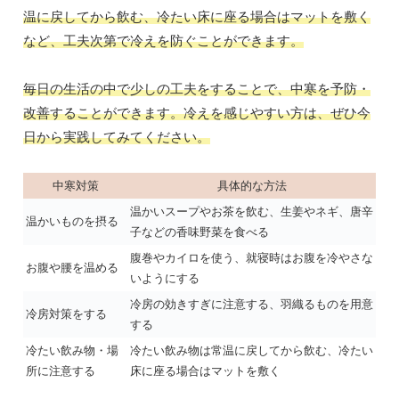
温に戻してから飲む、冷たい床に座る場合はマットを敷く
など、工夫次第で冷えを防ぐことができます。
毎日の生活の中で少しの工夫をすることで、中寒を予防・
改善することができます。冷えを感じやすい方は、ぜひ今
日から実践してみてください。
中寒対策
具体的な方法
温かいスープやお茶を飲む、生姜やネギ、唐辛
温かいものを摂る
子などの香味野菜を食べる
腹巻やカイロを使う、就寝時はお腹を冷やさな
お腹や腰を温める
いようにする
冷房の効きすぎに注意する、羽織るものを用意
冷房対策をする
する
冷たい飲み物・場
冷たい飲み物は常温に戻してから飲む、冷たい
所に注意する
床に座る場合はマットを敷く