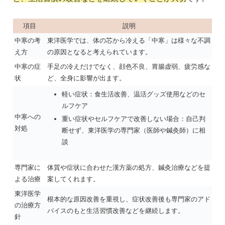
項目
説明
中寒の考
東洋医学では、体の芯から冷える「中寒」は様々な不調
え方
の原因となると考えられています。
中寒の症
手足の冷えだけでなく、顔色不良、胃腸虚弱、疲労感な
状
ど、全身に影響が出ます。
軽い症状：食生活改善、温活グッズ使用などのセ
ルフケア
中寒への
重い症状やセルフケアで改善しない場合：自己判
対処
断せず、東洋医学の専門家（医師や鍼灸師）に相
談
専門家に
体質や症状に合わせた漢方薬の処方、鍼灸治療などを提
よる治療
案してくれます。
東洋医学
根本的な原因改善を重視し、症状改善後も専門家のアド
の治療方
バイスのもと生活習慣改善などを継続します。
針