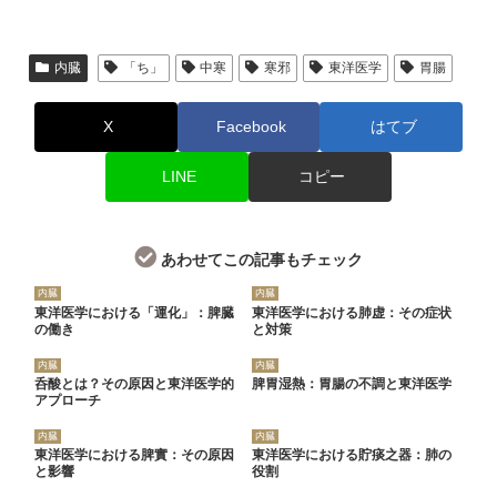
内臓
「ち」
中寒
寒邪
東洋医学
胃腸
X
Facebook
はてブ
LINE
コピー
あわせてこの記事もチェック
内臓
内臓
東洋医学における「運化」：脾臓
東洋医学における肺虚：その症状
の働き
と対策
内臓
内臓
呑酸とは？その原因と東洋医学的
脾胃湿熱：胃腸の不調と東洋医学
アプローチ
内臓
内臓
東洋医学における脾實：その原因
東洋医学における貯痰之器：肺の
と影響
役割