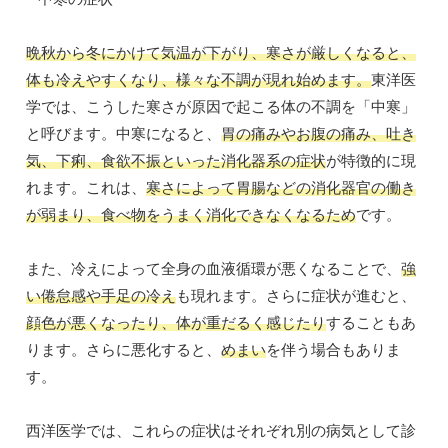
晩秋から冬にかけて気温が下がり、寒さが厳しくなると、
体も冷えやすくなり、様々な不調が現れ始めます。
東洋医
学では、こうした寒さが原因で起こる体の不調を「中寒」
と呼びます。中寒になると、
胃の痛みやお腹の痛み、吐き
気、下痢、食欲不振といった消化器系の症状
が特徴的に現
れます。これは、
寒さによって胃腸などの消化器官の働き
が弱まり、食べ物をうまく消化できなくなるため
です。
また、冷えによって全身の血液循環が悪くなることで、
強
い倦怠感や手足の冷え
も現れます。さらに症状が進むと、
顔色が悪くなったり、体が重だるく感じたり
することもあ
ります。さらに悪化すると、
めまい
を伴う場合もありま
す。
西洋医学では、これらの症状はそれぞれ別の病気として診