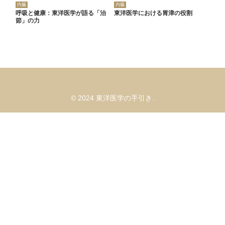
内臓
内臓
呼吸と健康：東洋医学が語る「治
東洋医学における胃津の役割
節」の力
© 2024 東洋医学の手引き.