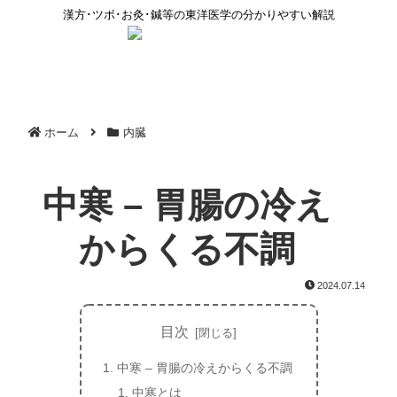
漢方･ツボ･お灸･鍼等の東洋医学の分かりやすい解説
ホーム
内臓
中寒 – 胃腸の冷え
からくる不調
2024.07.14
目次
中寒 – 胃腸の冷えからくる不調
中寒とは