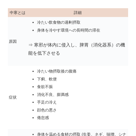
中寒とは
詳細
冷たい飲食物の過剰摂取
身体を冷やす環境への長時間の滞在
原因
⇒ 寒邪が体内に侵入し、脾胃（消化器系）の機
能を低下させる
冷たい物摂取後の腹痛
下痢、軟便
食欲不振
消化不良、膨満感
症状
手足の冷え
顔色の悪さ
倦怠感
身体を温める食材の摂取 (生姜、ネギ、味噌、シナ