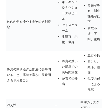
キンキンに
胃腸が冷
冷えたジュ
え、消化
ースやビー
機能が低
ル
体の内側を冷やす食物の過剰摂
下
アイスクリ
取
食欲不
ーム
振、下
生野菜、果
痢、腹痛
物、刺身
血行不良
冷房の効い
肩こり、
た部屋での
頭痛、腰
冷房の効き過ぎた部屋に長時間
長時間滞在
痛
いること、薄着で寒さに長時間
薄着での外
免疫力低
さらされること
出
下による
風邪
中寒のリスク
冷え性
–
が高い