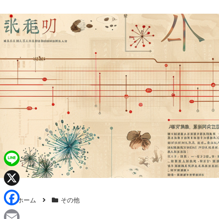
L
i
X
ホーム
その他
n
F