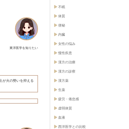
不眠
体質
便秘
内臓
女性の悩み
東洋医学を知りたい
慢性疾患
漢方の治療
漢方の診察
漢方薬
土が火の勢いを抑える
生薬
疲労・倦怠感
虚弱体質
血液
西洋医学との比較