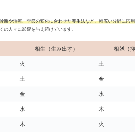
診断や治療、季節の変化に合わせた養生法など、幅広い分野に応用
くの人々に影響を与え続けています。
相生（生み出す）
相剋（
火
土
土
金
金
水
水
木
木
火