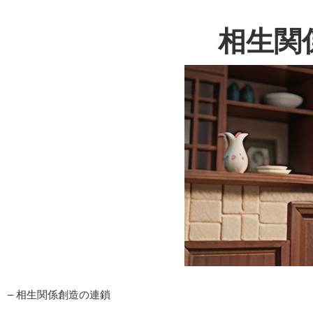
相生関
– 相生関係創造の連鎖