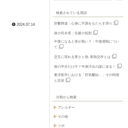
検索されている用語
肝鬱脾虚：心身に不調をもたらす滞り
2024.07.14
体の司令塔：任脈の役割
午後になると体が熱い？：午後潮熱につい
て
交互に現れる寒さと熱: 寒熱交作とは
体の半分だけ汗？半身汗出の謎に迫る！
東洋医学における「肝気鬱結」：その特徴
と症状
分類から検索
アレルギー
その他
ツボ