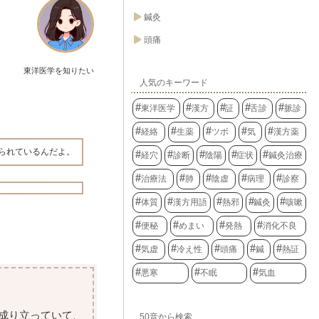
鍼灸
頭痛
東洋医学を知りたい
人気のキーワード
東洋医学
漢方
証
舌診
脈診
経絡
生薬
ツボ
気
漢方薬
られているんだよ。
経穴
診断
陰陽
症状
鍼灸治療
治療法
肺
陰虚
病理
診察
体質
漢方用語
熱邪
鍼灸
咳嗽
便秘
めまい
発熱
消化不良
気虚
冷え性
頭痛
鍼
熱証
悪寒
不眠
気血
成り立っていて、
50音から検索