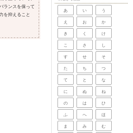
バランスを保って
あ
い
う
力を抑えること
え
お
か
き
く
け
こ
さ
し
す
せ
そ
た
ち
つ
て
と
な
に
ぬ
ね
の
は
ひ
ふ
へ
ほ
ま
み
む