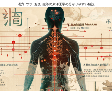
漢方･ツボ･お灸･鍼等の東洋医学の分かりやすい解説