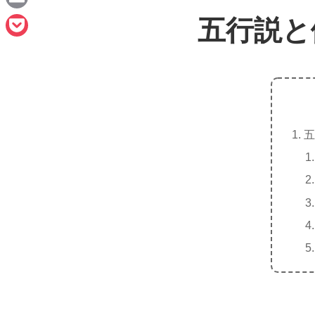
e
a
E
五行説と
c
m
P
e
a
o
b
i
c
o
l
k
o
五
e
k
t