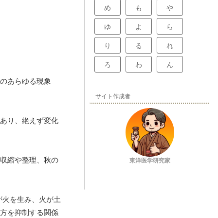
め
も
や
ゆ
よ
ら
り
る
れ
ろ
わ
ん
のあらゆる現象
サイト作成者
あり、絶えず変化
収縮や整理、秋の
東洋医学研究家
が火を生み、火が土
方を抑制する関係