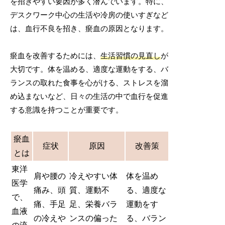
を招きやすい要因が多く潜んでいます。特に、
デスクワーク中心の生活や冷房の使いすぎなど
は、血行不良を招き、瘀血の原因となります。
瘀血を改善するためには、
生活習慣の見直し
が
大切です。体を温める、適度な運動をする、バ
ランスの取れた食事を心がける、ストレスを溜
め込まないなど、日々の生活の中で血行を促進
する意識を持つことが重要です。
瘀血
症状
原因
改善策
とは
東洋
肩や腰の
冷えやすい体
体を温め
医学
痛み、頭
質、運動不
る、適度な
で、
痛、手足
足、栄養バラ
運動をす
血液
の冷えや
ンスの偏った
る、バラン