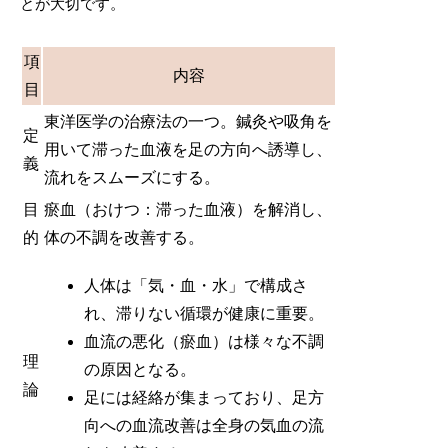
とが大切です。
項
内容
目
東洋医学の治療法の一つ。鍼灸や吸角を
定
用いて滞った血液を足の方向へ誘導し、
義
流れをスムーズにする。
目
瘀血（おけつ：滞った血液）を解消し、
的
体の不調を改善する。
人体は「気・血・水」で構成さ
れ、滞りない循環が健康に重要。
血流の悪化（瘀血）は様々な不調
理
の原因となる。
論
足には経絡が集まっており、足方
向への血流改善は全身の気血の流