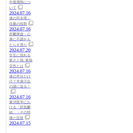
午後潮熱につ
いて
2024.07.16
体の司令塔：
任脈の役割
2024.07.16
肝鬱脾虚：心
身に不調をも
たらす滞り
2024.07.20
交互に現れる
寒さと熱: 寒熱
交作とは
2024.07.16
体の半分だけ
汗？半身汗出
の謎に迫る！
2024.07.16
東洋医学にお
ける「肝気鬱
結」：その特
徴と症状
2024.07.15