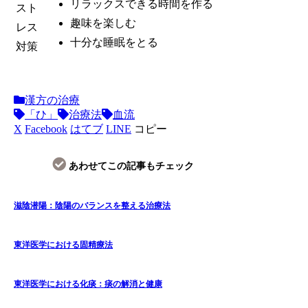
リラックスできる時間を作る
スト
趣味を楽しむ
レス
十分な睡眠をとる
対策
漢方の治療
「ひ」
治療法
血流
X
Facebook
はてブ
LINE
コピー
あわせてこの記事もチェック
滋陰潜陽：陰陽のバランスを整える治療法
東洋医学における固精療法
東洋医学における化痰：痰の解消と健康