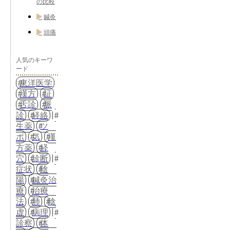
の比較
鍼灸
頭痛
人気のキーワ
ード
東洋医学
漢方
証
舌診
脈
診
経絡
生薬
ツ
ボ
気
漢
方薬
経
穴
診断
症状
陰
陽
鍼灸治
療
治療
法
肺
陰
虚
病理
診察
体