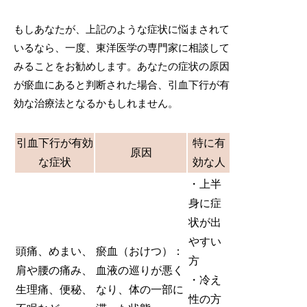
もしあなたが、上記のような症状に悩まされて
いるなら、一度、東洋医学の専門家に相談して
みることをお勧めします。あなたの症状の原因
が瘀血にあると判断された場合、引血下行が有
効な治療法となるかもしれません。
引血下行が有効
特に有
原因
な症状
効な人
・上半
身に症
状が出
やすい
頭痛、めまい、
瘀血（おけつ）：
方
肩や腰の痛み、
血液の巡りが悪く
・冷え
生理痛、便秘、
なり、体の一部に
性の方