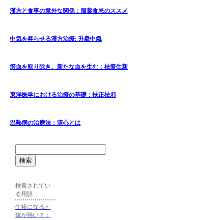
漢方と食事の意外な関係：服薬食忌のススメ
中気を昇らせる漢方治療: 升擧中氣
瘀血を取り除き、新たな血を生む：祛瘀生新
東洋医学における治療の基礎：扶正祛邪
温熱病の治療法：清心とは
検索
検索されてい
る用語
午後になると
体が熱い？：