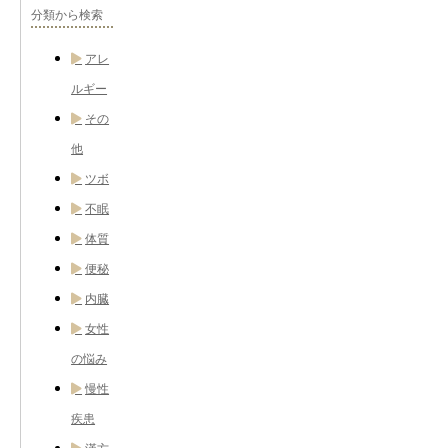
分類から検索
アレ
ルギー
その
他
ツボ
不眠
体質
便秘
内臓
女性
の悩み
慢性
疾患