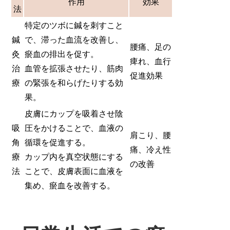
作用
効果
法
特定のツボに鍼を刺すこと
鍼
で、滞った血流を改善し、
腰痛、足の
灸
瘀血の排出を促す。
痺れ、血行
治
血管を拡張させたり、筋肉
促進効果
療
の緊張を和らげたりする効
果。
皮膚にカップを吸着させ陰
吸
圧をかけることで、血液の
肩こり、腰
角
循環を促進する。
痛、冷え性
療
カップ内を真空状態にする
の改善
法
ことで、皮膚表面に血液を
集め、瘀血を改善する。