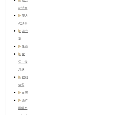
漢方
の治療
漢方
の診察
漢方
薬
生薬
疲
労・倦
怠感
虚弱
体質
血液
西洋
医学と