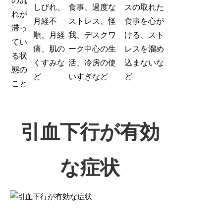
の流
しびれ、
食事、過度な
スの取れた
れが
月経不
ストレス、怪
食事を心が
滞っ
順、月経
我、デスクワ
ける、スト
てい
痛、肌の
ーク中心の生
レスを溜め
る状
くすみな
活、冷房の使
込まないな
態の
ど
いすぎなど
ど
こと
引血下行が有効
な症状