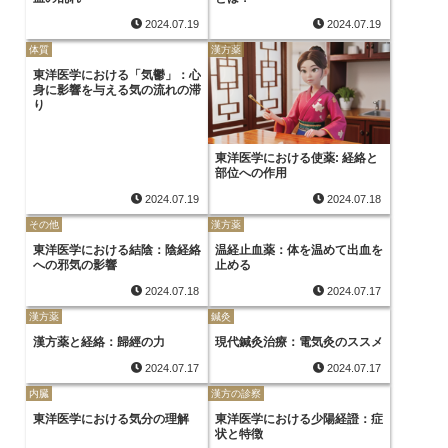
2024.07.19
2024.07.19
体質
漢方薬
東洋医学における「気鬱」：心
身に影響を与える気の流れの滞
り
東洋医学における使薬: 経絡と
部位への作用
2024.07.19
2024.07.18
その他
漢方薬
東洋医学における結陰：陰経絡
温経止血薬：体を温めて出血を
への邪気の影響
止める
2024.07.18
2024.07.17
漢方薬
鍼灸
漢方薬と経絡：歸經の力
現代鍼灸治療：電気灸のススメ
2024.07.17
2024.07.17
内臓
漢方の診察
東洋医学における気分の理解
東洋医学における少陽経證：症
状と特徴