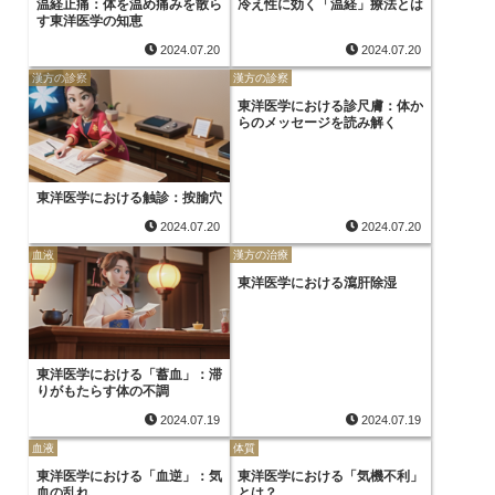
温経止痛：体を温め痛みを散ら
冷え性に効く「温経」療法とは
す東洋医学の知恵
2024.07.20
2024.07.20
漢方の診察
漢方の診察
東洋医学における診尺膚：体か
らのメッセージを読み解く
東洋医学における触診：按腧穴
2024.07.20
2024.07.20
血液
漢方の治療
東洋医学における瀉肝除湿
東洋医学における「蓄血」：滞
りがもたらす体の不調
2024.07.19
2024.07.19
血液
体質
東洋医学における「血逆」：気
東洋医学における「気機不利」
血の乱れ
とは？