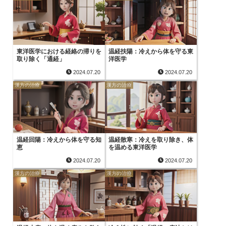
東洋医学における経絡の滞りを
温経扶陽：冷えから体を守る東
取り除く「通経」
洋医学
2024.07.20
2024.07.20
漢方の治療
漢方の治療
温経回陽：冷えから体を守る知
温経散寒：冷えを取り除き、体
恵
を温める東洋医学
2024.07.20
2024.07.20
漢方の治療
漢方の治療