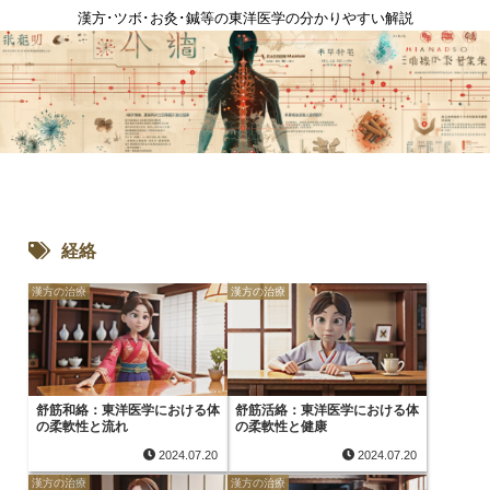
漢方･ツボ･お灸･鍼等の東洋医学の分かりやすい解説
経絡
漢方の治療
漢方の治療
舒筋和絡：東洋医学における体
舒筋活絡：東洋医学における体
の柔軟性と流れ
の柔軟性と健康
2024.07.20
2024.07.20
漢方の治療
漢方の治療