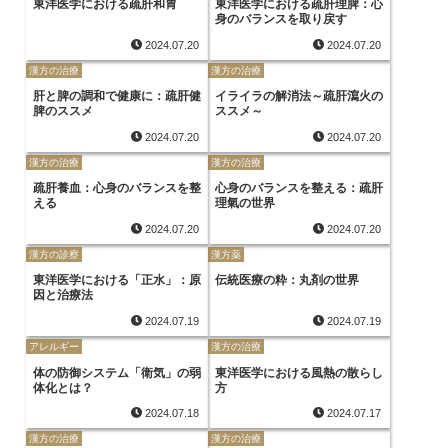
東洋医学における疏肝和胃
東洋医学における疏肝理脾：心
身のバランスを取り戻す
2024.07.20
2024.07.20
漢方の治療
漢方の治療
肝と脾の調和で健康に：疏肝健
イライラの解消法～疏肝瀉火の
脾のススメ
ススメ～
2024.07.20
2024.07.20
漢方の治療
漢方の治療
疏肝養血：心身のバランスを整
心身のバランスを整える：疏肝
える
理氣の世界
2024.07.20
2024.07.20
漢方の診察
漢方薬
東洋医学における「正水」：原
伝統医療の粋：丸剤の世界
因と治療法
2024.07.19
2024.07.19
アレルギー
漢方の治療
体の防御システム「衛気」の弱
東洋医学における風熱の散らし
体化とは？
方
2024.07.18
2024.07.17
漢方の治療
漢方の治療