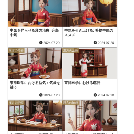
中気を昇らせる漢方治療: 升擧
中気を引き上げる: 升提中氣の
中氣
ススメ
2024.07.20
2024.07.20
漢方の治療
漢方の治療
東洋医学における益気：気虚を
東洋医学における疏肝
補う
2024.07.20
2024.07.20
漢方の治療
漢方の治療