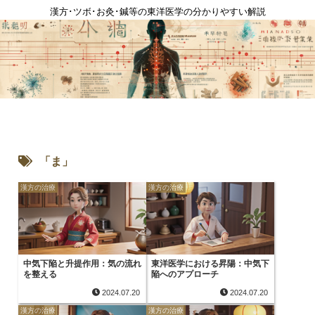
漢方･ツボ･お灸･鍼等の東洋医学の分かりやすい解説
「ま」
漢方の治療
漢方の治療
中気下陥と升提作用：気の流れ
東洋医学における昇陽：中気下
を整える
陥へのアプローチ
2024.07.20
2024.07.20
漢方の治療
漢方の治療