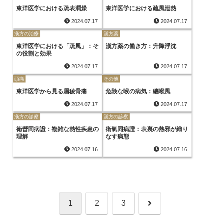
東洋医学における疏表潤燥
東洋医学における疏風泄熱
2024.07.17
2024.07.17
漢方の治療
漢方薬
東洋医学における「疏風」：そ
漢方薬の働き方：升降浮沈
の役割と効果
2024.07.17
2024.07.17
頭痛
その他
東洋医学から見る眉稜骨痛
危険な喉の病気：纏喉風
2024.07.17
2024.07.17
漢方の診察
漢方の診察
衛營同病證：複雑な熱性疾患の
衛氣同病證：表裏の熱邪が織り
理解
なす病態
2024.07.16
2024.07.16
次
1
2
3