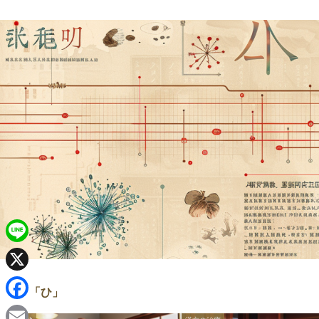
L
i
X
「ひ」
n
F