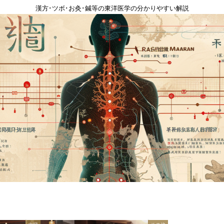
漢方･ツボ･お灸･鍼等の東洋医学の分かりやすい解説