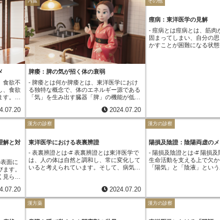
内臓
その他
痙病：東洋医学の見解
- 痙病とは痙病とは、筋肉
固まってしまい、自分の思
かすことが困難になる状態
るで体が硬直したかのよう
や肩、背中、手足の筋肉が
感覚に襲われます。この病
メ
脾痿：脾の気が招く体の衰弱
状として、首筋の強直、手
曲がりが挙げられます。痙
、食欲不
- 脾痿とは何か脾痿とは、東洋医学におけ
筋肉が不随意に収縮してし
し、食欲
る独特な概念で、体のエネルギー源である
節が動きにくくなり、日常
ます。こ
「気」を生み出す臓器「脾」の機能が低下
たすこともあります。重症
ことを目
し、同時に熱を持つことで、全身に様々な
4.07.20
2024.07.20
開けづらくなったり、食事
を活発化
不調が現れる状態を指します。現代医学で
ることもあります。さらに
込むこと
は、脾痿に完全に一致する病名はありませ
漢方の診察
漢方の診察
に反り返ってしまうことも
いては、
ん。しかし、その症状から、神経系や筋肉
化するにつれて、日常生活
活習慣、
系の疾患と関連付けられることがありま
が大きく制限されてしまう
調を訴え
す。東洋医学において、脾は単なる消化吸
理解と対
東洋医学における表裏辨證
陽損及陰證：陰陽両虚のメ
す。現代医学では、痙病は
うな現代
収器官ではなく、食べ物から「気」を生成
- 表裏辨證とは-# 表裏辨證とは東洋医学で
- 陽損及陰證とは-# 陽損
痺、脊髄損傷などの後遺症
有効な解
し、全身に送る重要な役割を担うと考えら
は、人の体は自然と調和し、常に変化して
生命活動を支える上で欠か
の表面に
ことが多いと認識されてい
、胃腸は
れています。この脾の働きが弱まり、いわ
いると考えられています。そして、病気も
「陽気」と「陰液」という
びます。
病気によって脳や神経に損
られてい
ゆる「脾虚」の状態になると、消化不良や
その変化の一つとして捉え、体の状態を
す。簡単に言うと、陽気は
く見られ
筋肉の緊張をコントロール
るために
食欲不振といった症状が現れます。さら
様々な角度から観察し、診断していきま
は潤す力と考えてよいでし
呼ばれる
れ、結果として痙病の状態
もので
に、脾に熱がこもる「脾熱」の状態が加わ
4.07.20
2024.07.20
す。そのための重要な方法の一つが「表裏
態を保つためには、この二
態と考え
れています。
、「後天
ると、「脾痿」となり、全身の気の流れが
辨證」です。表裏辨證とは、病気が体のど
保っていることが重要です
ないと、
けでな
滞り、倦怠感、食欲不振、下痢などの消化
漢方薬
漢方の診察
こに存在しているかを「表」と「裏」の概
や加齢、病気などによって
なる可能
免疫力の
器症状に加え、手足の痺れや筋力の低下と
念を用いて見極めることです。「表」と
なわれると、単に温める力
に当たり
考えられ
いった運動機能の低下も見られるようにな
は、体の表面に近い部分、つまり皮膚や筋
なく、陰液を生成したり、