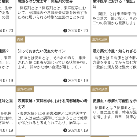
差が激し
と症状
意識を呼び覚ます！開竅剤の世界
東洋医学における「陽証」
ては、漢
ります。特に、筋肉に力が入らなくなる症
肉、呼吸器などを指します。風邪などのよ
く力も低下してしまいます
邪気に影
、生活習
状は「痿症」と呼ばれ、脾痿の代表的な症
味
は、生命
- 開竅剤とは？開竅剤とは、東洋医学にお
うに、外部からの邪気が体に侵入した初期
気と陰液の両方が不足した
果、くし
用いられ
状の一つとされています。脾痿は、過労や
である
いて、意識障害や意識喪失状態を改善する
段階では、悪寒や発熱、咳、鼻水といった
まうことがあり、これを「
- 「陽証」とは東洋医学で
、軽い
れらの方
ストレス、偏った食生活などによって引き
」の働き
ために用いられる特別な生薬のことを指し
症状が現れやすく、これらは「表証」と判
呼びます。例えば、真夏の
を自然の一部と捉え、その
れます。
働きを整
起こされると考えられています。
この
ます。まるで閉ざされた心の扉をこじ開け
断されます。一方、「裏」とは、体の内
激しい運動を続けると、大
二つの側面から観察します
い出そう
のものを
るように、意識を呼び覚ます力を持つこと
部、つまり消化器や循環器、神経系などを
内の水分やミネラルが失わ
に基づいて、身体の状態や
す。表証
4.07.20
2024.07.20
器官全体
から、この名前が付けられました。主な効
指します。病気が進行し「表」から「裏」
陥ることがあります。これ
釈していくのです。「陽証
する可能
のです。
能は蘇生効果であり、呼吸が停止したり、
へと移動した場合や、慢性的な病気の場合
に消耗された結果、陰液を
論において、身体が活動的
の奥深く
内臓
漢方の治療
そこから
意識を失ったりするなど、生命の危機に瀕
には、「裏証」と判断されます。表裏辨證
状態と言えるでしょう。ま
は過剰に活動している状態
高熱や激
担ってい
している状態において、その状態から回復
によって、病気の性質や段階を判断するこ
労や睡眠不足、過度なスト
えば、風邪をひいた際に発
いった、
冷えが生
させるために緊急時に使用されることが多
とで、より的確な治療法を選択することが
を傷つけ、結果的に陽損及
咳などの症状が出る場合、
能薬？
知っておきたい便血のサイン
漢方薬の冷服：知られざる
改善する
「脾寒」
いです。 その他にも、精神状態を安定さ
できます。例えば、初期段階の風邪のよう
す要因となります。陽損及
入した邪気を追い出そうと
邪気を体
は、東洋
- 便血とは便血とは、その名の通り、排泄
- 冷服とは-# 冷服とは冷
、さまざ
せたり、痙攣を止めたりする効果も期待で
に「表証」と判断された場合は、発汗させ
倦怠感や食欲不振、めまい
り、「陽証」の一つと考え
体的に
表」と、
された便に血液が混じっている状態を指し
方薬を冷ましてから飲む方
原因は、
きます。開竅剤は、単独で用いられること
て邪気を体外に出す治療が有効ですが、病
息切れ、手足の冷え、口の
他にも、顔が赤くなる、イ
姜やネギ
きかける
ます。 鮮やかな赤い血液が混じっている
一般的に漢方薬は温めて飲
冷たい飲
は少なく、他の生薬と組み合わせて処方さ
気が進行し「裏証」と判断された場合は、
ざまな症状が現れます。こ
なる、便秘がちになる、な
積極的に
医学で
場合もあれば、黒いタール状の便が出るこ
いですが、体質や症状によ
や冬の薄
れることが一般的です。これは、患者さん
体の内部から整える治療が必要となりま
陽気と陰液の両方の不足に
帯びている状態は「陽証」
た、十分
侵入した
ともあります。 いずれにしても、便に血
方が効果的に作用する場合
げられま
の体質や症状に合わせて、より効果的に作
す。このように、表裏辨證は、東洋医学に
されるため、どちらか一方
とが多いです。「陽証」は
力を高め
4.07.19
2024.07.19
は「表
が混じるということは、食道から肛門まで
漢方医学では、人間の体質
眠不足な
用させるためです。開竅剤は非常に強力な
おける診断の基礎となる重要な概念です。
いというわけではありませ
証」「実証」など、様々な
改善しな
症する病
の消化管のどこかに異常が発生し、出血し
とり異なり、同じ病気であ
なりま
効果を持つ反面、その使用には専門的な知
は、患者さんの体質や症状
概念です。それぞれの状態
る場合
漢方の治療
漢方の診察
雙解剤
ているサインです。そのため、便血は決し
底にある原因は異なるとい
や胃もた
識と経験が求められます。自己判断で使用
気を補う生薬と陰液を補う
のバランスを整えるための
の医療機
、つまり
て軽視できない症状と言えるでしょう。便
ます。そのため、漢方薬を
こしやす
することは大変危険ですので、必ず専門家
せた漢方薬を処方したり、
治療法が選択されます。例
態に用い
血の原因は様々で、比較的軽度のものから
の人の体質や症状に合わせ
ったり、
の指示に従ってください。
習慣の改善などを指導する
意味と重
表裏双解：東洋医学における病邪解除の考
便膿血：赤痢の可能性を示
除くために体を冷やす食材
頭痛など
深刻なものまで多岐に渡ります。 例え
を選択する必要があります
くなった
陰液のバランスを整え、健
汗を促して邪気を発散させ
え方
- 便膿血とは？便膿血とは
見られる
ば、肛門付近の粘膜が傷つくことで発生す
いると考えられるのは、例
れやすく
いていきます。
を用いたりします。東洋医
り、便に血と膿、粘液が混
感といっ
る「痔核（いわゆる「いぼ痔）」や、肛門
炎症など、体に熱がこもっ
態を把握
- 表裏双解とは-# 表裏双解とは東洋医学で
なったり
体質や状態を「陰陽」の視
を指します。通常、健康な
す。\n
の粘膜に亀裂が生じる「裂肛」などは、比
す。このような場合、温か
脈に触れ
は、人は自然と調和して生きることで健康
改善する
が健康管理の第一歩と考え
便は茶褐色で固体状をして
みに対処
較的軽度で多くみられる原因として挙げら
ことで、さらに体が熱くな
方法があ
が保たれると考えられており、病気は、気
す。普段
日々の生活の中で、自身の
成分は含まれていません。
らアプロ
れます。 また、大腸の粘膜に炎症が起こ
状が悪化する可能性も考え
、深さな
候の変化や生活習慣の乱れなどによって体
ように心
い、「陽証」のサインを見
4.07.19
2024.07.19
の場合、便の色は赤褐色や
います。
る「潰瘍性大腸炎」や「クローン病」とい
方、冷ました漢方薬を飲む
の状態や
内に入り込んだ邪気によって引き起こされ
の身体を
心がけましょう。
し、ドロドロとした形状に
して邪気
った炎症性腸疾患、大腸にできるポリープ
を冷まし、症状を和らげる
。脈診
ると考えられています。この邪気は、体の
しょう。