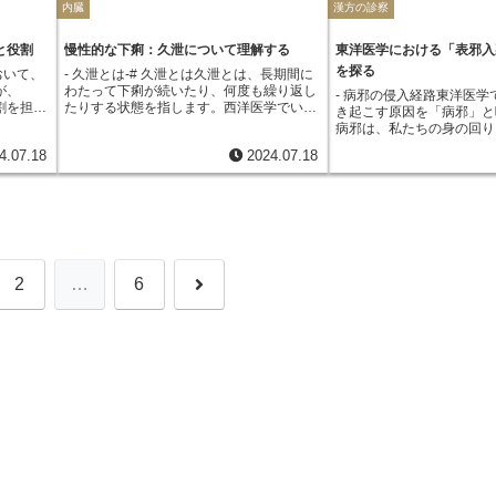
内臓
漢方の診察
ます。便に血が混じること
の機能を
やがんなどの腫瘍なども、便血を引き起こ
す。また、冷服は、胃腸が
ぶ重要な
表面にとどまっている状態を「表」、体の
いお茶や
が混じることを「膿便」と
取り除
す可能性があります。自己判断は大変危険
も適している場合がありま
種類の中
内部に入り込んでいる状態を「裏」と表現
。さら
すが、便膿血はこれらの症
的として
です。 便血に気づいたら、まずは医療機
物は胃腸に負担がかかりや
るべき脈
します。表裏双解とは、このように、体の
がけ、
と役割
慢性的な下痢：久泄について理解する
東洋医学における「表邪入
る状態です。これは体内で
関、特に消化器内科や肛門科を受診し、専
たい飲み物は胃腸に優しく
ごとく、
表面と内部の両方に働きかけて病邪を追い
しょう。
を探る
おいて、
- 久泄とは-# 久泄とは久泄とは、長期間に
起きているサインであり、
門医による適切な検査を受けるようにしま
です。ただし、冷服が全て
っきりと
出す治療法の総称です。風邪を例に考えて
が、
わたって下痢が続いたり、何度も繰り返し
な病気を引き起こす可能性
- 病邪の侵入経路東洋医学
しょう。
ではありません。冷え性の
ます。ま
みましょう。風邪の初期症状である、寒気
割を担っ
たりする状態を指します。西洋医学でいう
膿血の原因として最も多い
き起こす原因を「病邪」と
ている人は、冷服によって
うに、そ
や鼻水、くしゃみなどは、体に侵入しよう
は異な
慢性的な下痢と同じように、一時的な消化
特に大腸における炎症や感
病邪は、私たちの身の回り
しまい、逆効果になる可能
から、東
とする邪気が体の表面にとどまっている
化吸収を
不良とは異なり、体質や生活習慣、隠れて
ば、潰瘍性大腸炎やクロー
因が変化し、体に悪影響を
漢方薬を冷服するかどうか
している
「表」の状態です。この段階では、発汗を
4.07.18
2024.07.18
内の水分
いる病気が原因となっていることが多く、
性腸疾患、細菌性腸炎、虚
えられています。例えば、
ず、必ず専門家の指導を受
られてい
促すことで邪気を体外へ追い出す治療を行
わたる働
根本的な治療が必要となります。東洋医学
が挙げられます。また、大
過労、暴飲暴食なども病邪
医師や漢方薬剤師に相談す
すが、疲
います。生姜やネギなど、体を温める効果
弱まった
では、久泄は体の水分代謝を司る「脾」と
プなどの腫瘍が原因となる
この病邪は、主に体の外か
の体質や症状に合った服用
レス、冷
のある食材を摂ることも効果的です。一
脾約」
いう臓腑の機能低下が主な原因だと考えら
す。便膿血は、その症状だ
てきます。その経路は様々
ができます。
態のほ
方、風邪の症状が進行し、高熱や咳、痰な
化した状
れています。脾は、飲食物から栄養を吸収
することは大変危険です。
なものをいくつか紹介しま
げられま
どの症状が出ている場合は、邪気が体の内
化吸収能
し、全身に運ぶ役割を担っており、この機
気付いたら、自己判断せず
口や鼻は、空気中に漂うウ
洋医学的
部に入り込んだ「裏」の状態と考えられま
食べても
能が低下すると、水分をうまく処理できな
機関を受診し、医師の診察
どが侵入しやすい経路です
め、注意
す。この段階では、体の内部から邪気を追
なくなり
くなり、下痢を引き起こすとされていま
してください。
ルエンザなどは、この経路
が見られ
い出す治療を行います。大根やレンコンな
次
2
…
6
り、体内
す。また、久泄は「腎」の機能低下とも関
侵入することが多いです。
い、健康
ど、体の熱を冷ます効果のある食材を摂
呼ばれる
連付けられます。腎は、体の成長や生殖、
邪の侵入経路となります。
討しま
り、安静に過ごすことが大切です。このよ
、体に重
水分代謝などを調節する重要な臓器です。
入り込んだり、寒気が直接
息をと
うに、表裏双解では、体の表面にとどまっ
へ
に消化機
腎の機能が低下すると、体全体の水分バラ
したりすることがあります
け、体を
ている邪気と、体の内部に入り込んだ邪気
ります。
ンスが崩れ、下痢を起こしやすくなりま
病邪の侵入経路の一つです
どが大切
を区別し、それぞれの状態に合わせた適切
労、スト
す。久泄の原因としては、暴飲暴食や冷
質やウイルスなどが、目か
スを解消
な治療法を選択することで、体から病邪を
き起こさ
え、過労、ストレス、老化などが挙げられ
炎などを引き起こすことが
体が発し
追い出し、健康な状態へと導きます。
らの要因
ます。これらの要因によって脾や腎の機能
ように、病邪は様々な経路
てほし
約は決し
が低下し、久泄が起こると考えられていま
に侵入しようとします。東
ます。日
ら、脾の
す。久泄を改善するためには、まず生活習
れらの侵入経路を理解し、
微脈のよ
がけるこ
慣の見直しが必要です。暴飲暴食を避け、
る予防法を大切にしていま
ることが
消化の良いものを食べるように心がけまし
の中で、寒さや暑さ、湿気
ある場合
ょう。また、体を冷やさないように注意
る工夫をしたり、栄養バラ
相談する