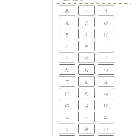
ことが、病気を
るために重要で
あ
い
う
え
お
か
き
く
け
こ
さ
し
す
せ
そ
た
ち
つ
て
と
な
に
ぬ
ね
の
は
ひ
ふ
へ
ほ
ま
み
む