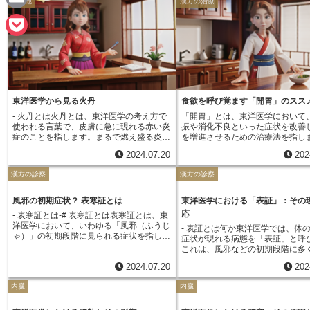
e
その他
漢方の治療
a
E
c
m
P
e
a
o
b
i
c
o
東洋医学から見る火丹
食欲を呼び覚ます「開胃」のスス
l
k
- 火丹とは火丹とは、東洋医学の考え方で
「開胃」とは、東洋医学において
o
使われる言葉で、皮膚に急に現れる赤い炎
振や消化不良といった症状を改善
e
症のことを指します。まるで燃え盛る炎の
を増進させるための治療法を指し
k
ように、赤みと熱を帯びた腫れが特徴で
れは、ただ単に食事の量を増やす
2024.07.20
202
t
す。この火丹、その名の通り体の中の熱が
的とするのではなく、胃腸の働き
原因と考えられています。東洋医学では、
させ、体内に栄養を効率よく取り
漢方の診察
漢方の診察
心や肝といった体の機能と密接に関わって
を目指しています。現代社会にお
いるとされ、感情の乱れやストレス、不摂
ストレスの多い環境や不規則な生
生な生活によって体内の熱バランスが崩
偏った食事などにより、胃腸の不
風邪の初期症状？ 表寒証とは
東洋医学における「表証」：その
れ、その熱が皮膚に現れたものが火丹だと
る人が少なくありません。このよ
応
- 表寒証とは-# 表寒証とは表寒証とは、東
考えられています。現代の医学では、火丹
人の抱える悩みにも、「開胃」は
洋医学において、いわゆる「風邪（ふうじ
- 表証とは何か東洋医学では、体
は細菌やウイルス感染などによる皮膚の炎
決策となり得ます。東洋医学では
ゃ）」の初期段階に見られる症状を指しま
症状が現れる病態を「表証」と呼
症全般を指すことが多く、湿疹や皮膚炎、
「後天の気」を生み出す源と考え
す。 冷たい風にあたったり、気温の急激
これは、風邪などの初期段階に多
帯状疱疹なども含まれます。火丹は、その
ます。これは、人が健やかに生き
な低下などによって体の防衛機能が弱まっ
る症状で、身体の外側から邪気と
原因や症状によって様々な種類に分けら
欠かせないエネルギーの元となる
2024.07.20
202
ている時に、寒邪と呼ばれる邪気が体の表
悪い気が侵入しようとしている状
れ、それぞれに合わせた治療法が選択され
す。つまり、胃腸の働きが弱まり
面に侵入してくることで発症すると考えら
られています。適切な治療を行わ
ます。例えば、赤く腫れ上がり、熱と痛み
の気」が不足すると、食欲不振だ
内臓
内臓
れています。具体的には、寒気がしたり、
病気が進行し、より深刻な状態に
を伴う場合は、熱を取り除く作用のある生
く、全身の倦怠感や気力の低下、
体がゾクゾクする、くしゃみが出る、鼻水
性があります。例えば、冷たい風
薬を用いたり、炎症を抑える効果のある漢
低下など、様々な不調が現れると
が出る、鼻が詰まる、軽い咳が出る、喉が