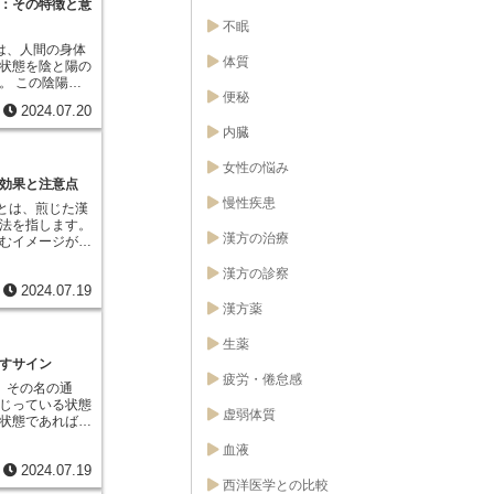
：その特徴と意
。その結果、陽
不眠
状態に陥ってし
陽損及陰證」と
は、人間の身体
体質
炎天下で長時間
状態を陰と陽の
量の汗と共に体
。 この陰陽論
便秘
れ、脱水症状に
病気の兆候を解
2024.07.20
は、陽気が過剰
」は、この陰陽
保てなくなった
内臓
な状態、あるい
た、慢性的な疲
を指します。例
レスなども陽気
熱や喉の痛み、
女性の悩み
陰證を引き起こ
これは身体に侵
効果と注意点
陰證になると、
する反応であ
慢性疾患
服とは、煎じた漢
、不眠、動悸、
られます。その
法を指します。
渇きなど、さま
ライラしやすく
漢方の治療
むイメージが強
れらの症状は、
ど、身体が熱を
っては、冷服の
よって引き起こ
と判断されるこ
漢方の診察
があるのです。
だけを補えば良
、「熱証」「表
2024.07.19
や症状は一人ひ
ん。東洋医学で
状態を包括する
っても、その根
漢方薬
に合わせて、陽
に応じて、身体
う考え方があり
生薬を組み合わ
適切な養生法や
選ぶ際には、そ
生薬
食事療法や生活
えば、熱を取り
て、最適なもの
ことで、陽気と
すサイン
を摂ったり、発
。冷服が適して
康な状態へと導
疲労・倦怠感
るような漢方薬
、その名の通
えば、のぼせや
学では、自身の
じっている状態
ている状態で
点で捉えること
虚弱体質
状態であれば、
い漢方薬を飲む
られています。
おり、これらの
ってしまい、症
身体と向き合
血液
しかし、便膿血
られます。一
逃さないように
2024.07.19
黒褐色に変色
ことで、体の熱
西洋医学との比較
なることがあり
ことができま