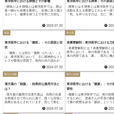
続けたり、季節の変わり目に寒暖
東洋医学における脾熱とその影響
東洋医学における脾寒：その原因
方薬を処方したりします。また、食事療法
ています。「開胃」の治療法とし
痛い、頭痛がする、体全体がだるい、食欲
かったりすると、身体は外からの
や生活習慣の改善指導など、体質改善を目
方薬の処方、鍼灸治療、食事療法
- 脾熱とは-# 脾熱とは東洋医学では、脾は
- 脾寒とは-# 脾寒とは東洋医学で
がないといった症状が現れます。これらの
響を受けやすくなります。その結
指した治療も行われます。火丹は、早期発
慣の改善指導など、様々な方法が
食べ物から栄養を吸収し、全身に送り届け
活動を支える重要なエネルギー源
症状は、寒邪が体の表面に留まっている状
ゃみ、鼻水、鼻詰まり、喉の痛み
見と適切な治療によって症状を抑え、再発
ます。症状や体質に合わせて、こ
るという、健康を保つ上で非常に大切な役
「気」を作り出すのは、主に「脾
態を示しており、比較的軽い症状であるこ
咳、悪寒、発熱といった症状が現
を防ぐことが重要です。皮膚に異常を感じ
法を組み合わせることで、胃腸の
割を担っています。これは、西洋医学でい
によるものと考えられています。
とが多いです。東洋医学では、体の表面に
これらの症状は、身体が邪気を追
たら、自己判断せずに早めに専門医に相談
え、健康な状態へと導きます。
う脾臓だけを指すのではなく、胃腸など消
「脾」は、西洋医学でいう脾臓そ
寒邪が侵入した状態を表証、体の内部に侵
と闘っているサインと捉えられま
しましょう。
2024.07.20
202
化吸収に関わる機能全体を包括的に表して
指すのではなく、現代医学の消化
入した状態を裏証と呼び、それぞれに適し
は、悪化すると「裏証」へと進行
います。この脾の働きに、熱が生じてバラ
を含む、より広範な働きを担うも
た治療法が異なります。 表寒証の場合、
性があります。これは、邪気が体
体質
漢方薬
ンスを崩してしまう状態を脾熱と呼びま
「脾」は、飲食物を消化吸収し、
発汗を促して寒邪を体外に排出することを
に侵入してしまった状態を指し、
す。脾熱は、暴飲暴食や脂っこい食事、冷
「気」と「血」を生み出す役割を
目的とした治療が行われます。例えば、生
しい咳、痰が絡む、強い倦怠感と
たい食べ物や飲み物の摂り過ぎなど、食生
ます。この「脾」の働きが弱まり
姜やネギなど体を温める効果のある食材を
東洋医学における「微飮」：その原因と症
表裏雙解剤：東洋医学における万
より重い症状が現れます。表証を
活の乱れによって引き起こされます。ま
じた状態を「脾寒」と言います。
積極的に摂ったり、体を温める効果のある
には、身体を温めて発汗を促し、
状
- 表裏雙解剤とは？表裏雙解剤と
た、過労やストレス、睡眠不足なども脾に
になると、消化吸収機能が低下し
葛根湯などの漢方薬が用いられることがあ
外へ排出することが重要です。具
医学において、体の表面である「
負担をかけ、熱を生み出す原因となりま
まな不調が現れます。「脾寒」の
- 「微飮」とは何か「微飮（びいん）」と
ります。また、十分な休養と睡眠をとり、
は、温かい服装を心がけたり、生
体の内部である「裏」、両方に働
す。脾熱になると、食欲不振や胃もたれ、
冷えやすい食べ物の摂り過ぎや、
は、東洋医学において、主に精神的なスト
体を温かく保つことも大切です。表寒証
など体を温める効果のある食材を
漢方薬のことを指します。\n東洋
下痢や便秘、お腹の張り、吐き気、倦怠
み物の飲み過ぎ、また、夏の冷房
レスや緊張が原因で、体内の水の流れが滞
は、適切な処置を行えば比較的早く回復す
摂ったりすることが有効です。ま
は、風邪などのように、外部から
感、口の渇き、味覚の変化、口内炎、舌の
着などによる身体の冷えなどが挙
る状態を指します。東洋医学では、体内の
る症状です。しかし、放置すると寒邪が体
な休息と睡眠をとり、身体の抵抗
2024.07.20
202
邪気によって引き起こされる病気
苔が黄色くなる、など様々な症状が現れま
す。その他、過労やストレス、睡
水分は絶えず循環し、生命活動の維持に欠
の奥深くまで侵入し、咳や痰、発熱などの
ることも大切です。もし、症状が
証」、体の内部の不調が原因で発
す。東洋医学では、病気の治療だけでな
ども「脾」の働きを弱める原因と
かせないと考えられています。この水の流
症状が悪化する可能性もあります。そのた
い場合や、悪化する傾向が見られ
漢方の治療
漢方の診察
気は「裏証」と捉えます。\n表裏
く、未病の段階で体の不調を整え、健康な
す。「脾寒」になると、食欲不振
れが滞ることを「水毒」と呼びますが、
め、初期の段階で適切な対策を講じること
は、自己判断せずに、早めに専門
は、この両方の症状が現れている
状態を保つことを大切にしています。日頃
れ、消化不良、下痢などを引き起
「微飮」は、この「水毒」の初期段階に当
が重要です。
関を受診するようにしましょう。
表証と裏証が複雑に絡み合った状
から、脾に負担をかけないよう、バランス
くなります。また、顔色が悪くな
たると考えられています。「微飮」は、目
漢方薬の「頻服」：効果的な服用方法と
東洋医学における「微脈」：その
られます。例えば、寒気や発熱、
の取れた食事や十分な睡眠、適度な運動を
手足が冷えたり、むくみが出やす
に見えるほどのむくみがない場合でも、体
は？
要性
風邪の初期症状である「表証」が
心がけ、ストレスを溜めないようにするこ
りするのも特徴です。さらに、疲
のだるさや重さ、頭痛、めまい、食欲不
一方で、同時に胃腸の不調や倦怠
- 漢方薬の服用方法漢方薬は、自然の生薬
- 微脈とは東洋医学では、体の状
とが大切です。
なったり、気分が落ち込みやすく
振、軟便といった症状が現れることがあり
た「裏証」も併せ持つような場合で
を乾燥させて作られた薬で、様々な症状に
するために、患者さんの手首の動
することもあります。「脾寒」を
ます。現代医学の「浮腫」は、目に見える
このような場合、どちらか一方の
効果があるとされています。煎じて飲む
て脈の状態を診る「脈診」という
には、身体を温めることが大切で
むくみを伴う場合に診断されますが、「微
するのではなく、体の内外両面か
「煎じ薬」や、煎じ薬を飲みやすくした
ります。脈の強さや速さ、リズム
の食事では、温かいものを食べる
飮」は、東洋医学独自の概念であり、西洋
2024.07.19
202
ーチする必要があると考えられて
「エキス剤」など、形状も様々です。服用
どを総合的に判断することで、体
がけ、生姜やネギ、ニンニクなど
医学の病名とは直接対応しません。「微
\n表裏雙解剤は、体の表面に作用
方法も、症状や体質、使用する生薬の種類
病気の兆候を読み取っていきます
温める食材を積極的に摂り入れま