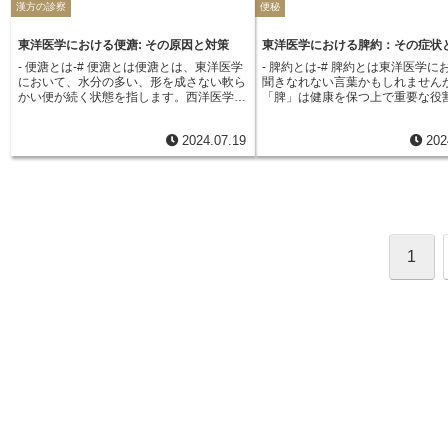
飮」は、あくまで東洋医学的な診断名であ
漢方の診察
便秘
を発散させると同時に、体の内部
や組み合わせによって異なります。一般的
は、視診、聴診、嗅診、問診と並
また、冷たい飲み物は控え、温か
り、自己判断は危険です。気になる症状が
整えることで、病気の根本原因を
には、食前や食間、就寝前などに1日2～3
診察方法の一つです。数ある脈の
白湯を飲むように心がけましょう
ある場合は、専門家の診断を受けるように
き、健康な状態へと導くことを目
回服用することが多いです。ただし、漢方
でも、「微脈」は特に注意深く診
に、適度な運動や十分な睡眠を心
東洋医学における便溏: その原因と対策
東洋医学における脾約：その症状
しましょう。
います。
薬は西洋薬とは異なり、自己判断で服用量
の一つです。微脈は、読んで字の
「脾」の働きを高めるようにしま
- 便溏とは-# 便溏とは便溏とは、東洋医学
- 脾約とは-# 脾約とは東洋医学に
を変えたり、服用を中止したりすることは
糸のように細く、指で触れてもは
において、水分の多い、形を成さない軟ら
聞きなれない言葉かもしれません
大変危険です。必ず医師や薬剤師の指示に
感じ取れないような弱い脈を指し
かい便が続く状態を指します。西洋医学で
「脾」は健康を保つ上で重要な役
従ってください。漢方薬の中には、「頻
るで、かすかな風になびく糸のよ
いう軟便や下痢に相当する状態と言えるで
ています。西洋医学でいう脾臓と
服」と呼ばれる特別な服用方法が適してい
の存在を感じ取るのが難しいこと
しょう。ただし、東洋医学では、単なる症
り、東洋医学の脾は、食べ物の消
る場合があります。これは、症状が重い場
洋医学では体のエネルギーが不足
2024.07.19
202
状として捉えるのではなく、身体からのサ
助け、栄養を全身に送り届け、体
合や、緊急性を要する場合などに、決めら
「虚」の状態を示す脈として捉え
インとして重視します。便の状態は、その
バランスを調整するなど、多岐に
れた時間の間隔で頻繁に服用する方法で
ます。微脈が現れる原因は様々で
人の体質や消化機能、健康状態を反映して
きをしています。この脾の働きが
す。頻服を行う場合は、必ず医師の指示の
労や睡眠不足、食事の偏り、スト
いると考えられています。便溏は、主に脾
状態を「脾虚」と呼びますが、「
もとで行ってください。漢方薬の効果を最
えなどによって体が弱っている状
胃の機能の低下によって引き起こされると
は、この脾虚がさらに進んで深刻
大限に引き出すためには、正しい服用方法
か、慢性的な病気や加齢などが挙
考えられています。脾胃とは、西洋医学の
態を指します。脾約になると、消
を守ることが大切です。疑問点があれば、
す。また、貧血や低血圧など、西
脾臓や胃とは異なり、飲食物を消化吸収
力が著しく低下するため、いくら
自己判断せずに、医師や薬剤師に相談する
な病気が隠れている場合もあるた
し、気血や水分を生成・運搬する機能を担
体に必要な栄養が十分に行き渡ら
ようにしましょう。
が必要です。東洋医学では、微脈
1
うものです。この脾胃の働きが弱まると、
ます。また、水分代謝の異常によ
る場合には、体のエネルギーを補
水分代謝がうまくいかなくなり、便に水分
に余分な水分が溜まり、「湿」と
な状態へと導くための養生法を検
が過剰に含まれてしまうのです。便溏を引
状態を引き起こします。この湿は
す。具体的には、十分な睡眠や休
き起こす原因としては、暴飲暴食や冷え、
だるさやむくみをもたらし、さら
り、バランスの取れた食事を心が
過労、ストレス、加齢などが挙げられま
能を低下させるという悪循環に陥
温める食材を積極的に摂ることな
す。また、生まれつき胃腸の弱い体質の人
脾約は、食生活の乱れや冷え、過
です。また、適度な運動やストレ
も便溏になりやすい傾向があります。東洋
レスなど、様々な要因によって引
することも効果的です。微脈は、
医学では、便溏の治療として、脾胃の機能
れます。現代社会において、これ
ている「疲れています」「休ませ
を高め、水分代謝を改善することを目指し
は非常に身近に存在するため、脾
い」というサインであるとも言え
ます。具体的には、食事療法、漢方薬、鍼
て他人事ではありません。日頃か
頃から自分の体の声に耳を傾け、
灸、温灸などを用いて、体質や症状に合わ
働きを健やかに保つ生活習慣を心
うなサインを見逃さないようにす
せた総合的な治療を行います。便溏は、放
とが大切です。
大切です。もし、気になる症状が
置すると消化不良や栄養不足、免疫力低下
は、自己判断せず、専門の医師に