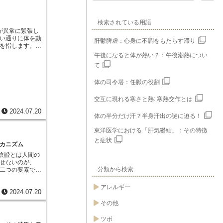
検索されている用語
が異常に緊張し
い通りに体を動
肝鬱脾虚：心身に不調をもたらす滞り
を指します。ま
に感じ、特に首
午後になると体が熱い？：午後潮熱につい
突っ張るような
て
気の特徴的な症
足の突っ張りや
体の司令塔：任脈の役割
縮と呼ばれる、
まうことで、関
生活に支障をき
交互に現れる寒さと熱: 寒熱交作とは
化すると、口が
2024.07.20
や会話に苦労す
体の半分だけ汗？半身汗出の謎に迫る！
、背中が弓なり
あり、症状が悪
東洋医学における「肝気鬱結」：その特徴
での動作や行動
と症状
可能性がありま
カニズム
脳卒中や脳性麻
及陰證とは人間の
として発症する
せないのが、
ます。これらの
分類から検索
二つの要素で
傷を受けると、
温める力、陰液
する機能が失わ
ょう。健康な状
アレルギー
に陥ると考えら
2024.07.20
つがバランスを
。しかし、過労
その他
陽気が大きく損
が弱まるだけで
ツボ
体内に留めてお