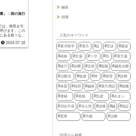
を「血便」、膿
弱っている人に
鍼灸
それぞれ呼びま
す。温かい飲み
状が同時に現れ
すいですが、冷
裏」：病の進行
何らかの異常が
頭痛
、吸収も穏やか
放置すると重篤
の人に良いわけ
もあります。便
では、病気を引
人や、体が弱っ
のは、消化管、
呼びます。この
体が冷えすぎて
染症です。例え
にある様々な要
性もあります。
人気のキーワード
ン病などの炎症
及ぼすものと考
は、自己判断せ
2024.07.18
血性大腸炎など
寒すぎる気温や
けてください。
東洋医学
漢方
証
舌診
脈診
腸がんやポリー
となりえます。
ることで、自分
こともありま
ら内側へ侵入し
方法を知ること
経絡
生薬
ツボ
気
漢方薬
けから自己判断
ですが、代表的
少しでも異常に
しょう。まず、
経穴
診断
症状
陰陽
鍼灸治療
に速やかに医療
イルスや細菌な
を受けるように
。風邪やインフ
を通じて病邪が
治療法
陰虚
肺
病理
診察
また、皮膚も病
傷口から細菌が
体質
熱邪
鍼灸
漢方用語
咳嗽
体に影響を及ぼ
。さらに、目も
便秘
発熱
気虚
めまい
。アレルギー物
ら侵入し、結膜
消化不良
冷え性
頭痛
鍼
熱証
あります。この
から私たちの体
悪寒
不眠
治療
洋医学では、こ
病邪から身を守
す。日々の生活
などから体を守
50音から検索
ンスの取れた食