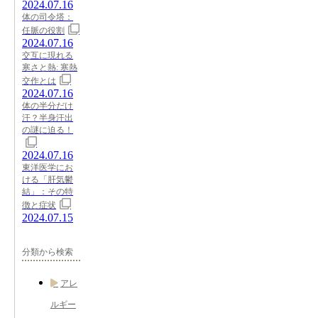
2024.07.16
体の司令塔：
任脈の役割
2024.07.16
交互に現れる
寒さと熱: 寒熱
交作とは
2024.07.16
体の半分だけ
汗？半身汗出
の謎に迫る！
2024.07.16
東洋医学にお
ける「肝気鬱
結」：その特
徴と症状
2024.07.15
分類から検索
アレ
ルギー