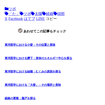
ツボ
「た」
ツボ
太陽
経絡
頭部
X
Facebook
はてブ
LINE
コピー
あわせてこの記事もチェック
東洋医学における小眥：その位置と意味
東洋医学における臍下：身体のエネルギー中心を探る
東洋医学における結陽：むくみの原因を探る
東洋医学における「大眥」：その場所と意味
経絡の要衝：脳戸を探る