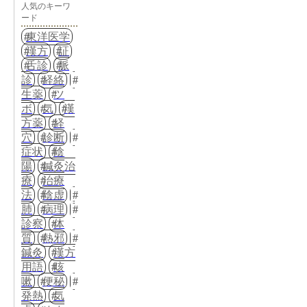
人気のキーワ
ード
東洋医学
漢方
証
舌診
脈
診
経絡
生薬
ツ
ボ
気
漢
方薬
経
穴
診断
症状
陰
陽
鍼灸治
療
治療
法
陰虚
肺
病理
診察
体
質
熱邪
鍼灸
漢方
用語
咳
嗽
便秘
発熱
気