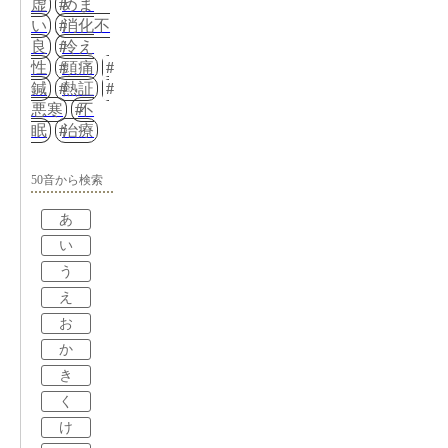
虚
めま
い
消化不
良
冷え
性
頭痛
鍼
熱証
悪寒
不
眠
治療
50音から検索
あ
い
う
え
お
か
き
く
け