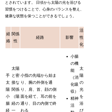
とされています。 日頃から太陽の光を浴びる
習慣をつけることで、心身のバランスを整え、
健康な状態を保つことができるでしょう。
活
経
関係
経路
影響
性
絡
性
化
小腸
の機
太陽
太
能
手
と密
小指の先端から始ま
陽
（消
太
接な
り、腕の外側を通
の
化吸
陽
関係
り、肩、首、顔の側
光
収）
小
（陽
面を経て、耳の前を
を
精神
腸
経の
通り、目の内側で終
浴
活
経
一
わる
び