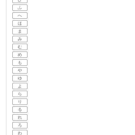
ふ
へ
ほ
ま
み
む
め
も
や
ゆ
よ
ら
り
る
れ
ろ
わ