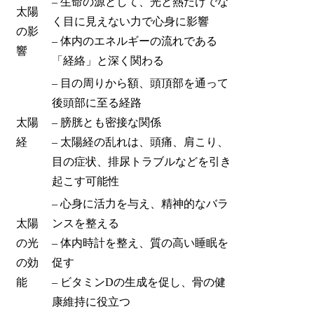
– 生命の源として、光と熱だけでな
太陽
く目に見えない力で心身に影響
の影
– 体内のエネルギーの流れである
響
「経絡」と深く関わる
– 目の周りから額、頭頂部を通って
後頭部に至る経路
太陽
– 膀胱とも密接な関係
経
– 太陽経の乱れは、頭痛、肩こり、
目の症状、排尿トラブルなどを引き
起こす可能性
– 心身に活力を与え、精神的なバラ
太陽
ンスを整える
の光
– 体内時計を整え、質の高い睡眠を
の効
促す
能
– ビタミンDの生成を促し、骨の健
康維持に役立つ