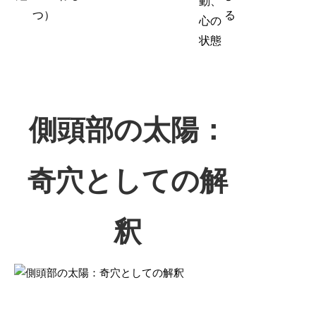
動、
つ）
る
心の
状態
側頭部の太陽：
奇穴としての解
釈