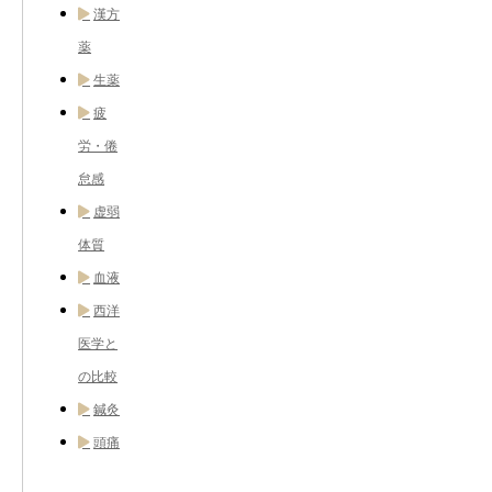
漢方
薬
生薬
疲
労・倦
怠感
虚弱
体質
血液
西洋
医学と
の比較
鍼灸
頭痛