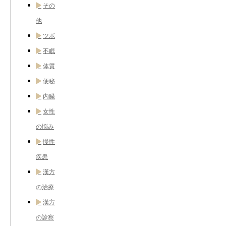
その
他
ツボ
不眠
体質
便秘
内臓
女性
の悩み
慢性
疾患
漢方
の治療
漢方
の診察