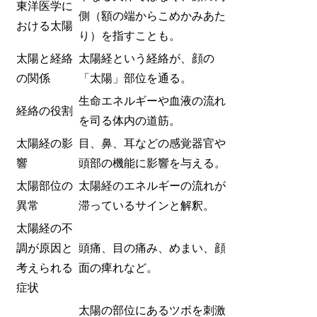
東洋医学に
側（額の端からこめかみあた
おける太陽
り）を指すことも。
太陽と経絡
太陽経という経絡が、顔の
の関係
「太陽」部位を通る。
生命エネルギーや血液の流れ
経絡の役割
を司る体内の道筋。
太陽経の影
目、鼻、耳などの感覚器官や
響
頭部の機能に影響を与える。
太陽部位の
太陽経のエネルギーの流れが
異常
滞っているサインと解釈。
太陽経の不
調が原因と
頭痛、目の痛み、めまい、顔
考えられる
面の痺れなど。
症状
太陽の部位にあるツボを刺激