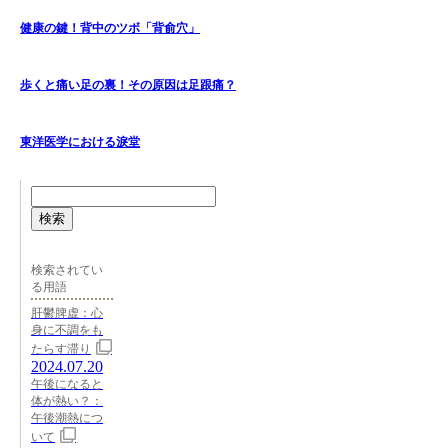
健康の鍵！背中のツボ「背俞穴」
歩くと痛い足の裏！その原因は足跟痛？
東洋医学における淚堂
検索
検索されてい
る用語
肝鬱脾虚：心
身に不調をも
たらす滞り
2024.07.20
午後になると
体が熱い？：
午後潮熱につ
いて