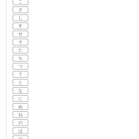
こ
さ
し
す
せ
そ
た
ち
つ
て
と
な
に
ぬ
ね
の
は
ひ