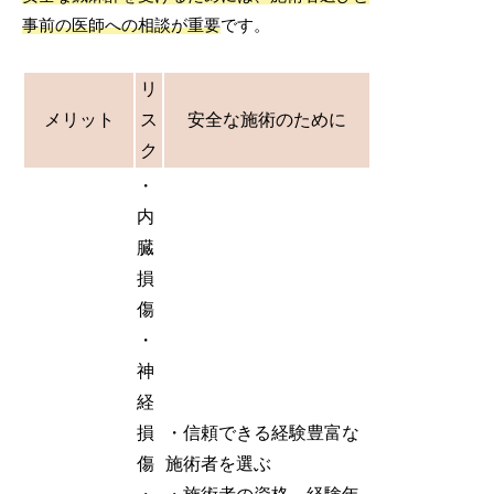
事前の医師への相談が重要
です。
リ
メリット
ス
安全な施術のために
ク
・
内
臓
損
傷
・
神
経
損
・信頼できる経験豊富な
傷
施術者を選ぶ