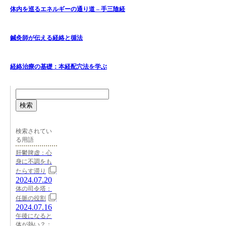
体内を巡るエネルギーの通り道 – 手三陰経
鍼灸師が伝える経絡と循法
経絡治療の基礎：本経配穴法を学ぶ
検索
検索されてい
る用語
肝鬱脾虚：心
身に不調をも
たらす滞り
2024.07.20
体の司令塔：
任脈の役割
2024.07.16
午後になると
体が熱い？：