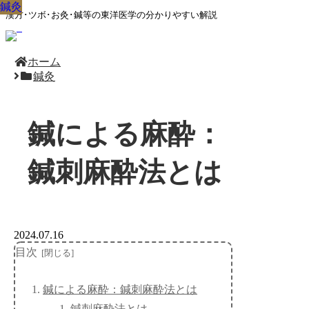
鍼灸
鍼灸
鍼灸
鍼灸
鍼灸
鍼灸
鍼灸
鍼灸
鍼灸
漢方･ツボ･お灸･鍼等の東洋医学の分かりやすい解説
ホーム
鍼灸
鍼による麻酔：
鍼刺麻酔法とは
2024.07.16
目次
鍼による麻酔：鍼刺麻酔法とは
鍼刺麻酔法とは