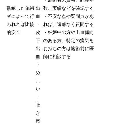
・
・施術者の資格、経験年
熟練した施術
出
数、実績などを確認する
者によって行
血
・不安な点や疑問点があ
われれば比較
・
れば、遠慮なく質問する
的安全
皮
・妊娠中の方や出血傾向
下
のある方、特定の病気を
出
お持ちの方は施術前に医
血
師に相談する
・
め
ま
い
・
吐
き
気