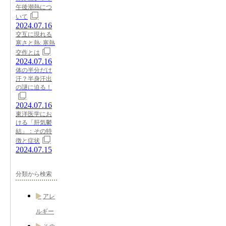
午後潮熱につ
いて
2024.07.16
交互に現れる
寒さと熱: 寒熱
交作とは
2024.07.16
体の半分だけ
汗？半身汗出
の謎に迫る！
2024.07.16
東洋医学にお
ける「肝気鬱
結」：その特
徴と症状
2024.07.15
分類から検索
アレ
ルギー