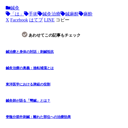
鍼灸
「は」
手術
鍼灸治療
鍼麻酔
麻酔
X
Facebook
はてブ
LINE
コピー
あわせてこの記事もチェック
鍼治療と身体の対話：刺鍼抵抗
鍼灸治療の奥義：捻転補瀉とは
東洋医学における脾経の役割
鍼灸師が語る「彎鍼」とは？
脊髄分節外刺鍼：離れた部位への治療効果