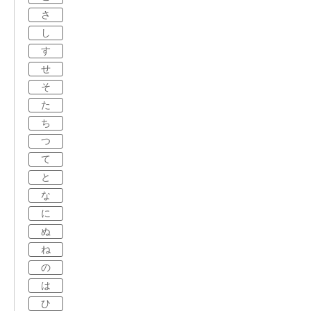
さ
し
す
せ
そ
た
ち
つ
て
と
な
に
ぬ
ね
の
は
ひ