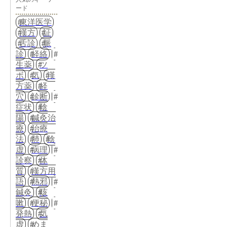
ード
東洋医学
漢方
証
舌診
脈
診
経絡
生薬
ツ
ボ
気
漢
方薬
経
穴
診断
症状
陰
陽
鍼灸治
療
治療
法
肺
陰
虚
病理
診察
体
質
漢方用
語
熱邪
鍼灸
咳
嗽
便秘
発熱
気
虚
めま