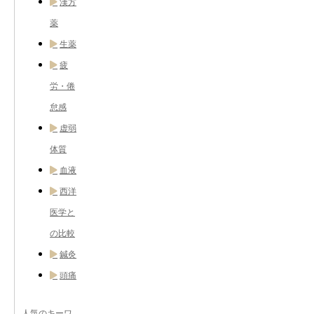
漢方
薬
生薬
疲
労・倦
怠感
虚弱
体質
血液
西洋
医学と
の比較
鍼灸
頭痛
人気のキーワ