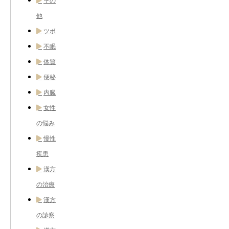
その
他
ツボ
不眠
体質
便秘
内臓
女性
の悩み
慢性
疾患
漢方
の治療
漢方
の診察