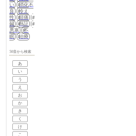
い
消化不
良
冷え
性
頭痛
鍼
熱証
悪寒
不
眠
治療
50音から検索
あ
い
う
え
お
か
き
く
け
こ