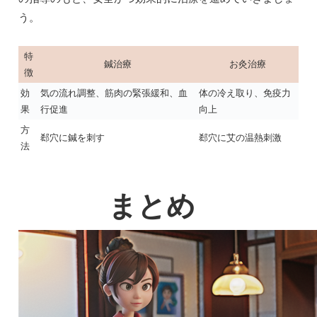
う。
特
鍼治療
お灸治療
徴
効
気の流れ調整、筋肉の緊張緩和、血
体の冷え取り、免疫力
果
行促進
向上
方
郄穴に鍼を刺す
郄穴に艾の温熱刺激
法
まとめ