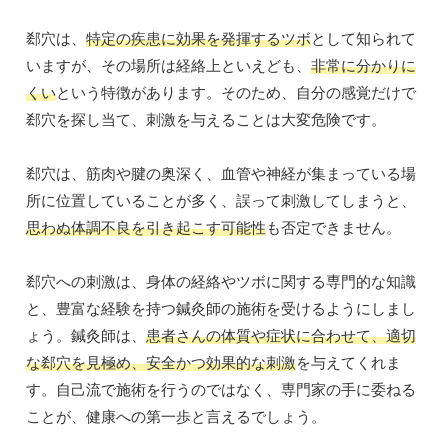
郄穴は、
特定の疾患に効果を発揮するツボ
として知られて
いますが、その場所は経絡上といえども、
非常に分かりに
くい
という特徴があります。そのため、自分の感覚だけで
郄穴を探し当て、刺激を与えることは大変危険です。
郄穴は、筋肉や腱の奥深く、血管や神経が集まっている場
所に位置していることが多く、誤って刺激してしまうと、
思わぬ体調不良を引き起こす可能性
も否定できません。
郄穴への刺激は、身体の経絡やツボに関する専門的な知識
と、豊富な経験を持つ鍼灸師の施術を受けるようにしまし
ょう。鍼灸師は、
患者さんの体質や症状に合わせて、適切
な郄穴を見極め、安全かつ効果的な刺激
を与えてくれま
す。自己流で施術を行うのではなく、専門家の手に委ねる
ことが、健康への第一歩と言えるでしょう。