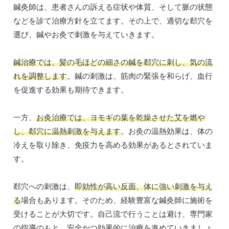
鍼灸師は、患者さんの訴える症状や体質、そして脈の状態
などを診て治療方針を立てます。その上で、適切な郄穴を
選び、鍼やお灸で刺激を与えていきます。
鍼治療では、髪の毛ほどの細さの鍼を郄穴に刺し、気の流
れを調整します
。鍼の刺激は、筋肉の緊張を和らげ、血行
を促進する効果も期待できます。
一方、
お灸治療では、ヨモギの葉を乾燥させた艾を燃や
し、郄穴に温熱刺激を与えます
。お灸の温熱効果は、体の
冷えを取り除き、免疫力を高める効果があるとされていま
す。
郄穴への刺激は、
即効性が高い反面、体に強い刺激を与え
る
場合もあります。そのため、経験豊富な鍼灸師に施術を
受けることが大切です。自己流で行うことは避け、専門家
の指導のもと、安全かつ効果的に治療を進めていきましょ