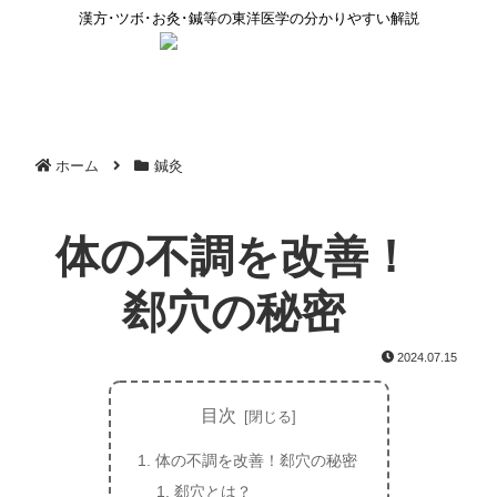
漢方･ツボ･お灸･鍼等の東洋医学の分かりやすい解説
ホーム
鍼灸
体の不調を改善！
郄穴の秘密
2024.07.15
目次
体の不調を改善！郄穴の秘密
郄穴とは？