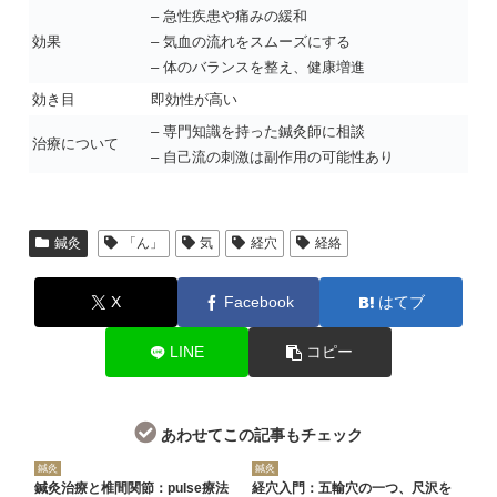
– 急性疾患や痛みの緩和
効果
– 気血の流れをスムーズにする
– 体のバランスを整え、健康増進
効き目
即効性が高い
– 専門知識を持った鍼灸師に相談
治療について
– 自己流の刺激は副作用の可能性あり
鍼灸
「ん」
気
経穴
経絡
X
Facebook
はてブ
LINE
コピー
あわせてこの記事もチェック
鍼灸
鍼灸
鍼灸治療と椎間関節：pulse療法
経穴入門：五輸穴の一つ、尺沢を