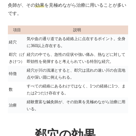
灸師が、その
効果
を見極めながら治療に用いることが多い
です。
項目
説明
気や血の通り道である経絡上に点在するポイント。全身
経穴
に360以上存在する。
郄穴（げ
経穴の中でも、急性の症状や強い痛み、熱などに対して
きけつ）
即効性を発揮すると考えられている特別な経穴。
経穴が川の浅瀬とすると、郄穴は流れの速い川の合流地
特徴
点や深い淵に例えられる。
すべての経絡にあるわけではなく、1つの経絡に1つ、ま
数
たは2つだけ存在する。
経験豊富な鍼灸師が、その効果を見極めながら治療に用
治療
いる。
郄穴の効果