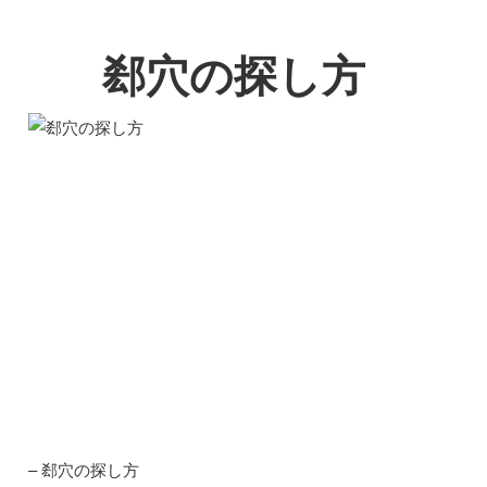
郄穴の探し方
– 郄穴の探し方