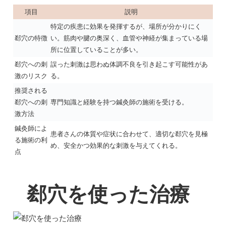
項目
説明
特定の疾患に効果を発揮するが、場所が分かりにく
郄穴の特徴
い。筋肉や腱の奥深く、血管や神経が集まっている場
所に位置していることが多い。
郄穴への刺
誤った刺激は思わぬ体調不良を引き起こす可能性があ
激のリスク
る。
推奨される
郄穴への刺
専門知識と経験を持つ鍼灸師の施術を受ける。
激方法
鍼灸師によ
患者さんの体質や症状に合わせて、適切な郄穴を見極
る施術の利
め、安全かつ効果的な刺激を与えてくれる。
点
郄穴を使った治療