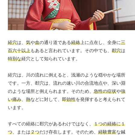
経穴
は、
気
や
血
の通り道である
経絡
上に点在し、全身に
三
百六十以上
もあると言われています。その中でも、
郄穴
は
特別な
経穴として知られています。
経穴は、川の流れに例えると、浅瀬のような穏やかな場所
です。一方、郄穴は、流れの速い川の合流地点や、深い淵
のような場所と例えられます。そのため、
急性の症状
や
強
い痛み
、
熱
などに対して、
即効性
を発揮すると考えられて
います。
すべての経絡に郄穴があるわけではなく、
１つの経絡に１
つ
、または
２つ
だけ存在します。そのため、
経験豊富
な鍼