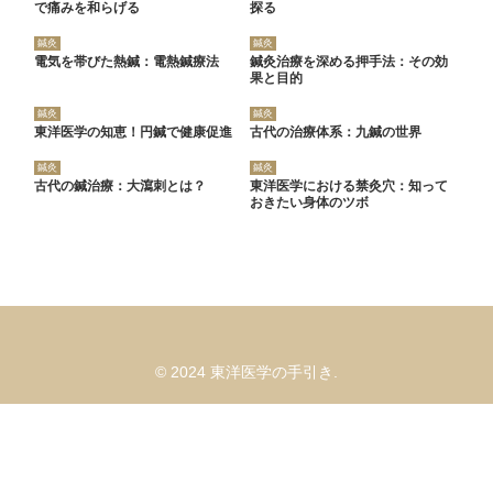
で痛みを和らげる
探る
鍼灸
鍼灸
電気を帯びた熱鍼：電熱鍼療法
鍼灸治療を深める押手法：その効
果と目的
鍼灸
鍼灸
東洋医学の知恵！円鍼で健康促進
古代の治療体系：九鍼の世界
鍼灸
鍼灸
古代の鍼治療：大瀉刺とは？
東洋医学における禁灸穴：知って
おきたい身体のツボ
© 2024 東洋医学の手引き.