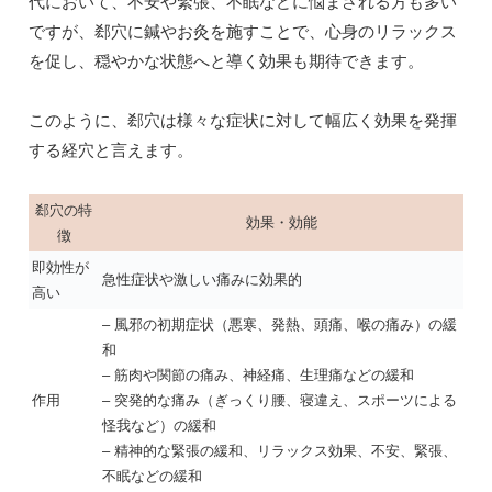
代において、不安や緊張、不眠などに悩まされる方も多い
ですが、郄穴に鍼やお灸を施すことで、心身のリラックス
を促し、穏やかな状態へと導く効果も期待できます。
このように、郄穴は様々な症状に対して幅広く効果を発揮
する経穴と言えます。
郄穴の特
効果・効能
徴
即効性が
急性症状や激しい痛みに効果的
高い
– 風邪の初期症状（悪寒、発熱、頭痛、喉の痛み）の緩
和
– 筋肉や関節の痛み、神経痛、生理痛などの緩和
作用
– 突発的な痛み（ぎっくり腰、寝違え、スポーツによる
怪我など）の緩和
– 精神的な緊張の緩和、リラックス効果、不安、緊張、
不眠などの緩和