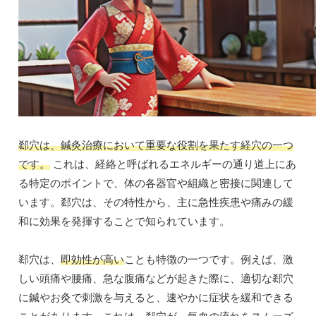
郄穴は、鍼灸治療において重要な役割を果たす経穴の一つ
です。
これは、経絡と呼ばれるエネルギーの通り道上にあ
る特定のポイントで、体の各器官や組織と密接に関連して
います。郄穴は、その特性から、主に急性疾患や痛みの緩
和に効果を発揮することで知られています。
郄穴は、
即効性が高い
ことも特徴の一つです。例えば、激
しい頭痛や腰痛、急な腹痛などが起きた際に、適切な郄穴
に鍼やお灸で刺激を与えると、速やかに症状を緩和できる