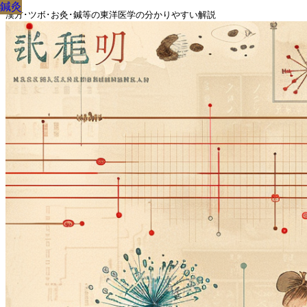
鍼灸
鍼灸
鍼灸
鍼灸
鍼灸
鍼灸
鍼灸
鍼灸
鍼灸
漢方･ツボ･お灸･鍼等の東洋医学の分かりやすい解説