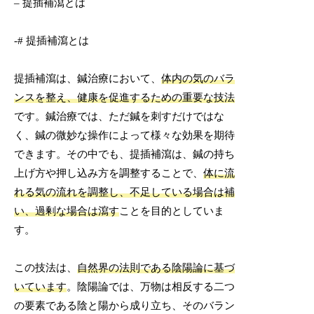
– 提插補瀉とは
-# 提插補瀉とは
提插補瀉は、鍼治療において、
体内の気のバラ
ンスを整え、健康を促進するための重要な技法
です。鍼治療では、ただ鍼を刺すだけではな
く、鍼の微妙な操作によって様々な効果を期待
できます。その中でも、提插補瀉は、鍼の持ち
上げ方や押し込み方を調整することで、
体に流
れる気の流れを調整し、不足している場合は補
い、過剰な場合は瀉す
ことを目的としていま
す。
この技法は、
自然界の法則である陰陽論に基づ
いています
。陰陽論では、万物は相反する二つ
の要素である陰と陽から成り立ち、そのバラン