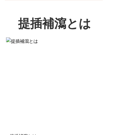
提插補瀉とは