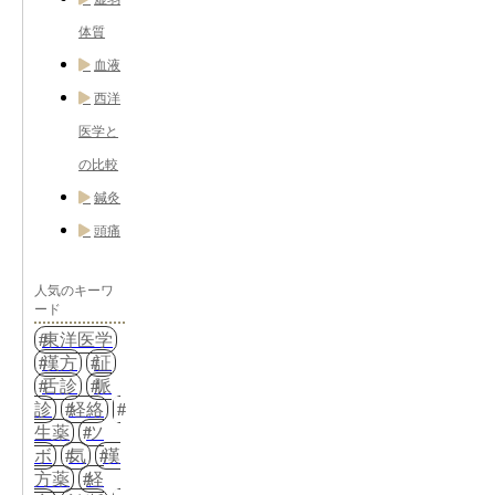
体質
血液
西洋
医学と
の比較
鍼灸
頭痛
人気のキーワ
ード
東洋医学
漢方
証
舌診
脈
診
経絡
生薬
ツ
ボ
気
漢
方薬
経