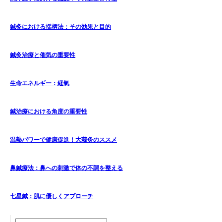
鍼灸における揺柄法：その効果と目的
鍼灸治療と催気の重要性
生命エネルギー：経氣
鍼治療における角度の重要性
温熱パワーで健康促進！大蒜灸のススメ
鼻鍼療法：鼻への刺激で体の不調を整える
七星鍼：肌に優しくアプローチ