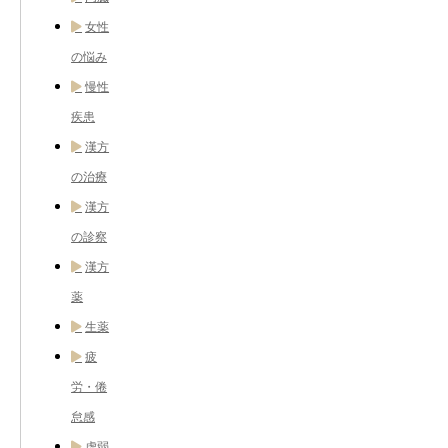
女性
の悩み
慢性
疾患
漢方
の治療
漢方
の診察
漢方
薬
生薬
疲
労・倦
怠感
虚弱