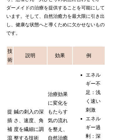
ダーメイドの治療を提供することを可能にして
います。そして、自然治癒力を最大限に引き出
し、健康な状態へと導くために欠かせないもの
です。
技
説明
効果
例
術
エネル
ギー不
足：浅
治療効果
く速い
に変化を
刺激
提
鍼の刺入の深
もたらす
エネル
插
さ、速度、角
気の流れ
ギー過
補
度を繊細に調
を整え、
剰：深
瀉
整する技術
自然治癒