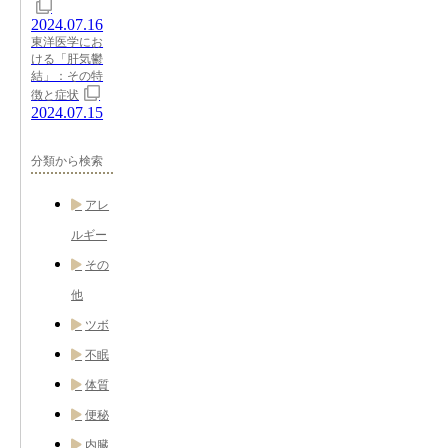
2024.07.16
東洋医学にお
ける「肝気鬱
結」：その特
徴と症状
2024.07.15
分類から検索
アレ
ルギー
その
他
ツボ
不眠
体質
便秘
内臓