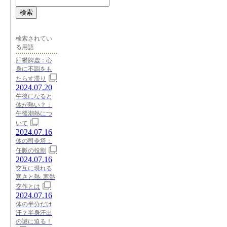
検索
検索されてい
る用語
肝鬱脾虚：心
身に不調をも
たらす滞り
2024.07.20
午後になると
体が熱い？：
午後潮熱につ
いて
2024.07.16
体の司令塔：
任脈の役割
2024.07.16
交互に現れる
寒さと熱: 寒熱
交作とは
2024.07.16
体の半分だけ
汗？半身汗出
の謎に迫る！