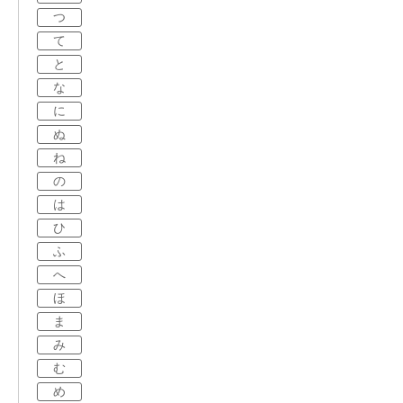
つ
て
と
な
に
ぬ
ね
の
は
ひ
ふ
へ
ほ
ま
み
む
め