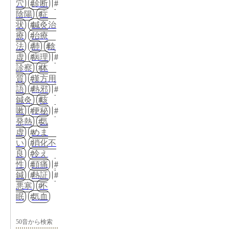
穴
診断
陰陽
症
状
鍼灸治
療
治療
法
肺
陰
虚
病理
診察
体
質
漢方用
語
熱邪
鍼灸
咳
嗽
便秘
発熱
気
虚
めま
い
消化不
良
冷え
性
頭痛
鍼
熱証
悪寒
不
眠
気血
50音から検索