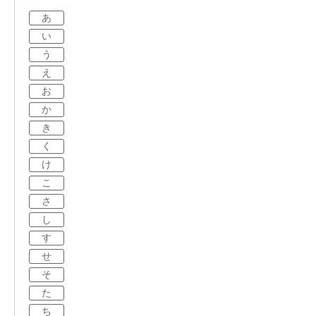
あ
い
う
え
お
か
き
く
け
こ
さ
し
す
せ
そ
た
ち