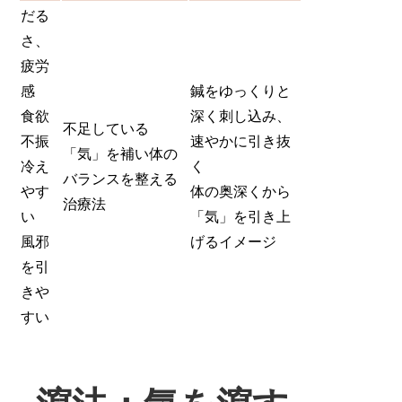
だる
さ、
疲労
感
鍼をゆっくりと
食欲
深く刺し込み、
不足している
不振
速やかに引き抜
「気」を補い体の
冷え
く
バランスを整える
やす
体の奥深くから
治療法
い
「気」を引き上
風邪
げるイメージ
を引
きや
すい