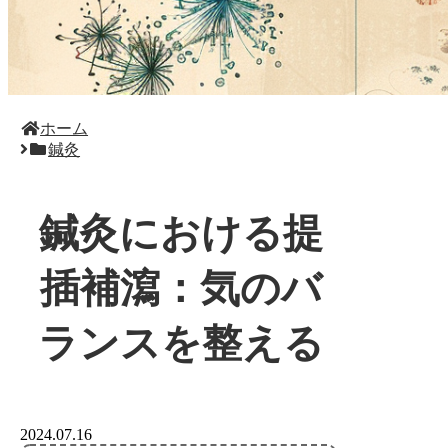
ホーム
鍼灸
鍼灸における提
插補瀉：気のバ
ランスを整える
2024.07.16