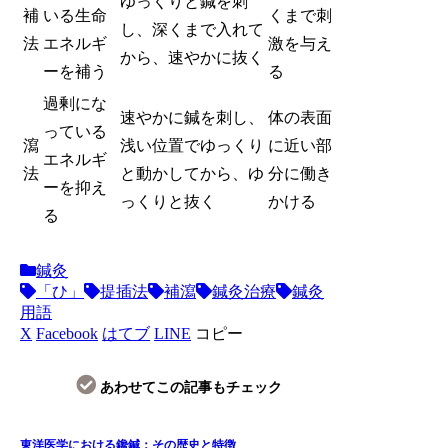
ゆっくりと鍼を刺
補
いる生命
くまで刺
し、深くまで入れて
法
エネルギ
激を与え
から、速やかに抜く
ーを補う
る
過剰にな
速やかに鍼を刺し、
体の表面
っている
瀉
浅い位置でゆっくり
に近い部
エネルギ
法
と動かしてから、ゆ
分に働き
ーを抑え
っくりと抜く
かける
る
鍼灸
「ひ」
提插法
補瀉
鍼灸治療
鍼灸
用語
X
Facebook
はてブ
LINE
コピー
あわせてこの記事もチェック
東洋医学における鑱鍼：その歴史と特徴