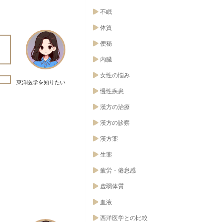
不眠
体質
便秘
も
内臓
女性の悩み
東洋医学を知りたい
慢性疾患
漢方の治療
漢方の診察
漢方薬
生薬
疲労・倦怠感
虚弱体質
血液
西洋医学との比較