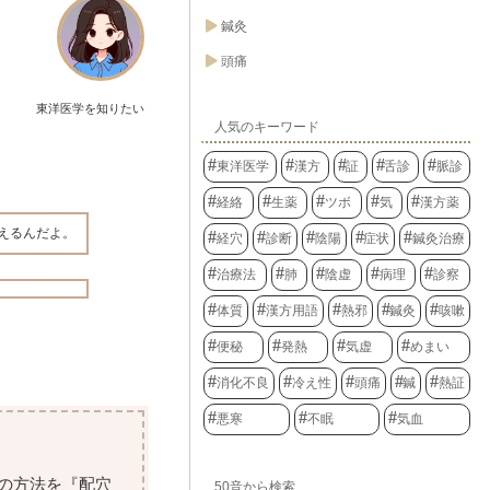
鍼灸
頭痛
東洋医学を知りたい
人気のキーワード
東洋医学
漢方
証
舌診
脈診
経絡
生薬
ツボ
気
漢方薬
えるんだよ。
経穴
診断
陰陽
症状
鍼灸治療
治療法
肺
陰虚
病理
診察
体質
漢方用語
熱邪
鍼灸
咳嗽
便秘
発熱
気虚
めまい
消化不良
冷え性
頭痛
鍼
熱証
悪寒
不眠
気血
の方法を『配穴
50音から検索