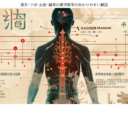
漢方･ツボ･お灸･鍼等の東洋医学の分かりやすい解説