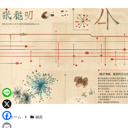
L
i
X
ホーム
鍼灸
n
F