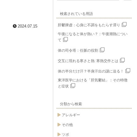
検索されている用語
肝鬱脾虚：心身に不調をもたらす滞り
2024.07.15
午後になると体が熱い？：午後潮熱につい
て
体の司令塔：任脈の役割
交互に現れる寒さと熱: 寒熱交作とは
体の半分だけ汗？半身汗出の謎に迫る！
東洋医学における「肝気鬱結」：その特徴
と症状
分類から検索
アレルギー
その他
ツボ