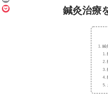
e
a
E
鍼灸治療
c
m
P
e
a
o
b
i
c
o
l
k
o
鍼
e
k
t