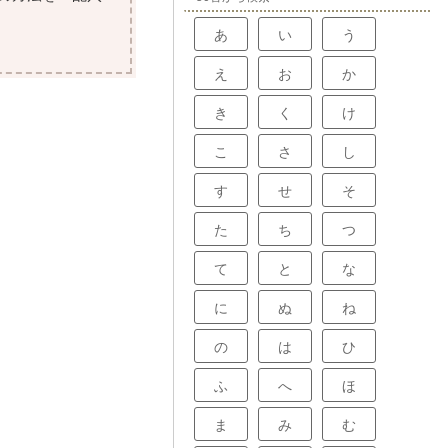
あ
い
う
え
お
か
き
く
け
こ
さ
し
す
せ
そ
た
ち
つ
て
と
な
に
ぬ
ね
の
は
ひ
ふ
へ
ほ
ま
み
む