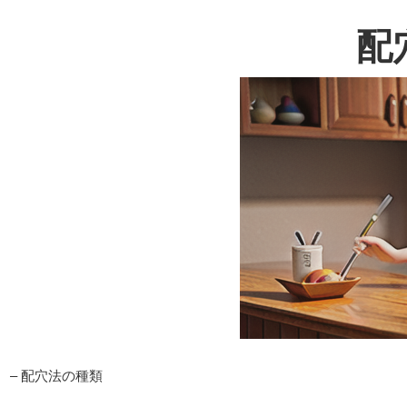
配
– 配穴法の種類