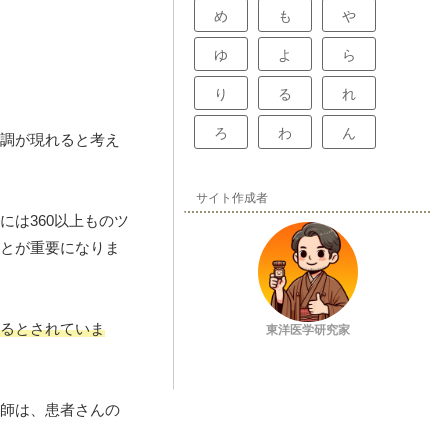
め
も
や
ゆ
よ
ら
り
る
れ
ろ
わ
ん
調が現れると考え
サイト作成者
には360以上ものツ
とが重要になりま
るとされていま
東洋医学研究家
師は、患者さんの