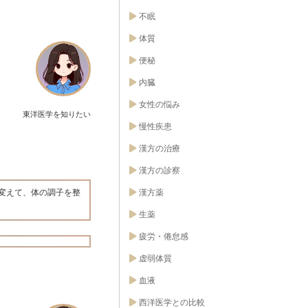
不眠
体質
便秘
内臓
女性の悩み
東洋医学を知りたい
慢性疾患
漢方の治療
漢方の診察
漢方薬
変えて、体の調子を整
生薬
疲労・倦怠感
虚弱体質
血液
西洋医学との比較