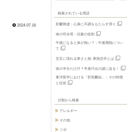
検索されている用語
肝鬱脾虚：心身に不調をもたらす滞り
2024.07.16
体の司令塔：任脈の役割
午後になると体が熱い？：午後潮熱につい
て
交互に現れる寒さと熱: 寒熱交作とは
体の半分だけ汗？半身汗出の謎に迫る！
東洋医学における「肝気鬱結」：その特徴
と症状
分類から検索
アレルギー
その他
ツボ