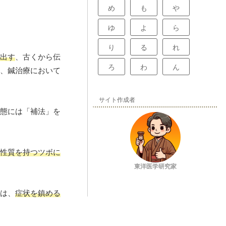
め
も
や
ゆ
よ
ら
り
る
れ
出す
、古くから伝
ろ
わ
ん
、鍼治療において
サイト作成者
態には「補法」を
性質を持つツボに
東洋医学研究家
は、
症状を鎮める