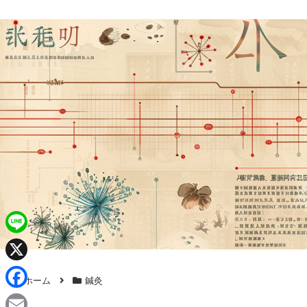
L
i
X
ホーム
鍼灸
n
F