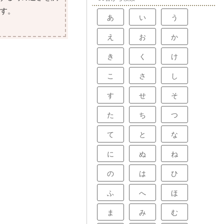
ます。
あ
い
う
え
お
か
き
く
け
こ
さ
し
す
せ
そ
た
ち
つ
て
と
な
に
ぬ
ね
の
は
ひ
ふ
へ
ほ
ま
み
む