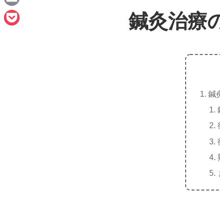
e
a
E
鍼灸治療
c
m
P
e
a
o
b
i
c
o
l
k
o
鍼
e
k
t