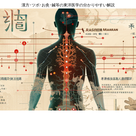
漢方･ツボ･お灸･鍼等の東洋医学の分かりやすい解説