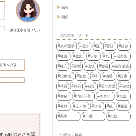
う
鍼灸
頭痛
東洋医学を知りたい
人気のキーワード
東洋医学
漢方
証
舌診
脈診
経絡
生薬
ツボ
気
漢方薬
えるんだよ。
経穴
診断
症状
陰陽
鍼灸治療
治療法
陰虚
肺
病理
診察
体質
熱邪
鍼灸
漢方用語
咳嗽
便秘
消化不良
めまい
気虚
発熱
冷え性
頭痛
鍼
熱証
悪寒
不眠
気血
する時の速さを調
50音から検索