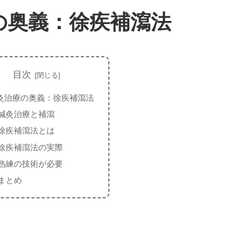
の奥義：徐疾補瀉法
目次
灸治療の奥義：徐疾補瀉法
鍼灸治療と補瀉
徐疾補瀉法とは
徐疾補瀉法の実際
熟練の技術が必要
まとめ