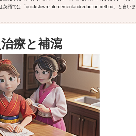
kslowreinforcementandreductionmethod」と言い
灸治療と補瀉