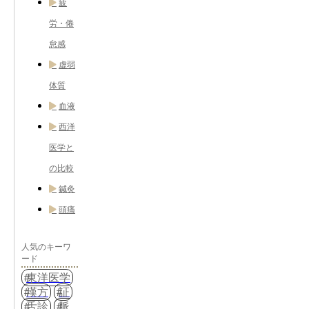
疲
労・倦
怠感
虚弱
体質
血液
西洋
医学と
の比較
鍼灸
頭痛
人気のキーワ
ード
東洋医学
漢方
証
舌診
脈