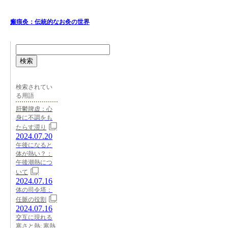
瘢痕灸：伝統的なお灸の世界
検索
検索されてい
る用語
肝鬱脾虚：心
身に不調をも
たらす滞り
2024.07.20
午後になると
体が熱い？：
午後潮熱につ
いて
2024.07.16
体の司令塔：
任脈の役割
2024.07.16
交互に現れる
寒さと熱: 寒熱