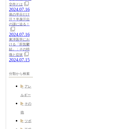
交作とは
2024.07.16
体の半分だけ
汗？半身汗出
の謎に迫る！
2024.07.16
東洋医学にお
ける「肝気鬱
結」：その特
徴と症状
2024.07.15
分類から検索
アレ
ルギー
その
他
ツボ