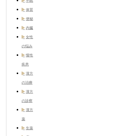
不眠
体質
便秘
内臓
女性
の悩み
慢性
疾患
漢方
の治療
漢方
の診察
漢方
薬
生薬