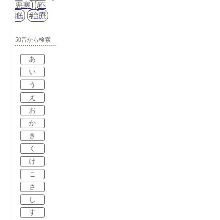
悪寒
不
眠
治療
50音から検索
あ
い
う
え
お
か
き
く
け
こ
さ
し
す