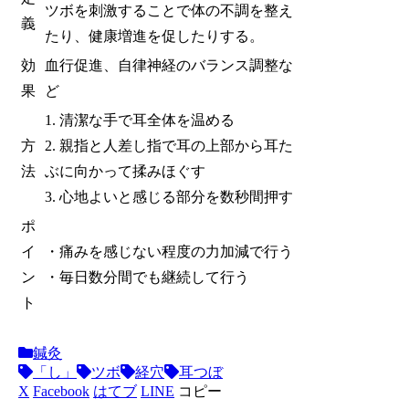
ツボを刺激することで体の不調を整え
義
たり、健康増進を促したりする。
効
血行促進、自律神経のバランス調整な
果
ど
1. 清潔な手で耳全体を温める
方
2. 親指と人差し指で耳の上部から耳た
法
ぶに向かって揉みほぐす
3. 心地よいと感じる部分を数秒間押す
ポ
イ
・痛みを感じない程度の力加減で行う
ン
・毎日数分間でも継続して行う
ト
鍼灸
「し」
ツボ
経穴
耳つぼ
X
Facebook
はてブ
LINE
コピー