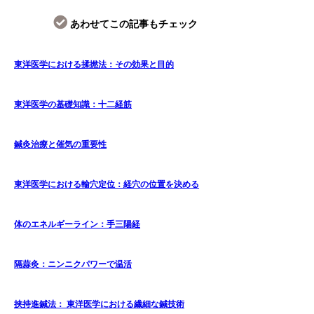
あわせてこの記事もチェック
東洋医学における揉撚法：その効果と目的
東洋医学の基礎知識：十二経筋
鍼灸治療と催気の重要性
東洋医学における輸穴定位：経穴の位置を決める
体のエネルギーライン：手三陽経
隔蒜灸：ニンニクパワーで温活
挟持進鍼法： 東洋医学における繊細な鍼技術