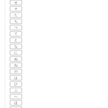
せ
そ
た
ち
つ
て
と
な
に
ぬ
ね
の
は
ひ
ふ
へ
ほ