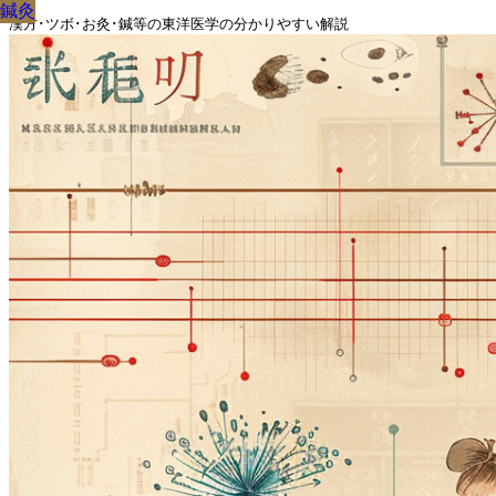
鍼灸
鍼灸
鍼灸
鍼灸
鍼灸
鍼灸
鍼灸
鍼灸
鍼灸
漢方･ツボ･お灸･鍼等の東洋医学の分かりやすい解説