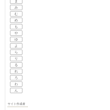
ま
み
む
め
も
や
ゆ
よ
ら
り
る
れ
ろ
わ
ん
サイト作成者