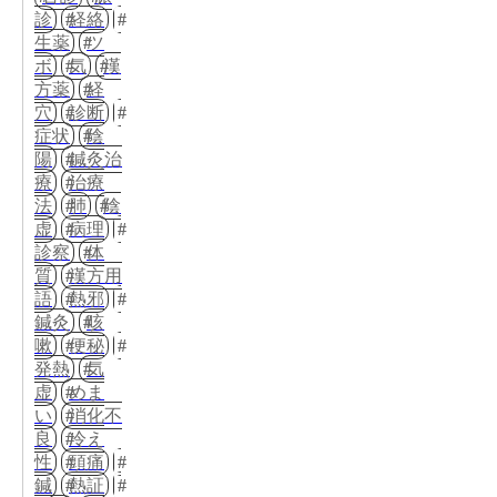
診
経絡
生薬
ツ
ボ
気
漢
方薬
経
穴
診断
症状
陰
陽
鍼灸治
療
治療
法
肺
陰
虚
病理
診察
体
質
漢方用
語
熱邪
鍼灸
咳
嗽
便秘
発熱
気
虚
めま
い
消化不
良
冷え
性
頭痛
鍼
熱証