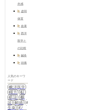
怠感
虚弱
体質
血液
西洋
医学と
の比較
鍼灸
頭痛
人気のキーワ
ード
東洋医学
漢方
証
舌診
脈
診
経絡
生薬
ツ