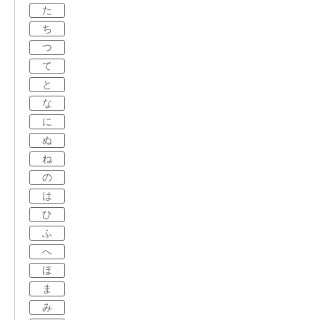
た
ち
つ
て
と
な
に
ぬ
ね
の
は
ひ
ふ
へ
ほ
ま
み