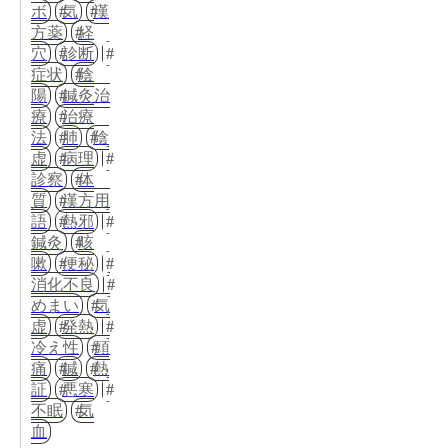
ボ
気
漢
方薬
経
穴
診断
症状
陰
陽
鍼灸治
療
治療
法
肺
陰
虚
病理
診察
体
質
漢方用
語
熱邪
鍼灸
咳
嗽
便秘
消化不良
めまい
気
虚
発熱
冷え性
頭
痛
鍼
熱
証
悪寒
不眠
気
血