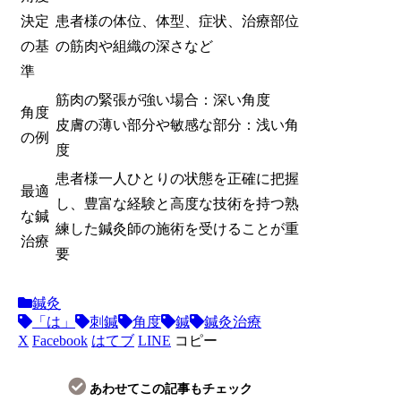
決定
患者様の体位、体型、症状、治療部位
の基
の筋肉や組織の深さなど
準
筋肉の緊張が強い場合：深い角度
角度
皮膚の薄い部分や敏感な部分：浅い角
の例
度
患者様一人ひとりの状態を正確に把握
最適
し、豊富な経験と高度な技術を持つ熟
な鍼
練した鍼灸師の施術を受けることが重
治療
要
鍼灸
「は」
刺鍼
角度
鍼
鍼灸治療
X
Facebook
はてブ
LINE
コピー
あわせてこの記事もチェック