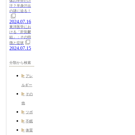
体の半分だけ
汗？半身汗出
の謎に迫る！
2024.07.16
東洋医学にお
ける「肝気鬱
結」：その特
徴と症状
2024.07.15
分類から検索
アレ
ルギー
その
他
ツボ
不眠
体質