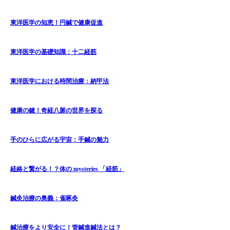
東洋医学の知恵！円鍼で健康促進
東洋医学の基礎知識：十二経筋
東洋医学における時間治療：納甲法
健康の鍵！奇経八脈の世界を探る
手のひらに広がる宇宙：手鍼の魅力
経絡と繋がる！？体の mysteries 「経筋」
鍼灸治療の奥義：雀啄灸
鍼治療をより安全に！管鍼進鍼法とは？