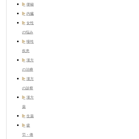
便秘
内臓
女性
の悩み
慢性
疾患
漢方
の治療
漢方
の診察
漢方
薬
生薬
疲
労・倦