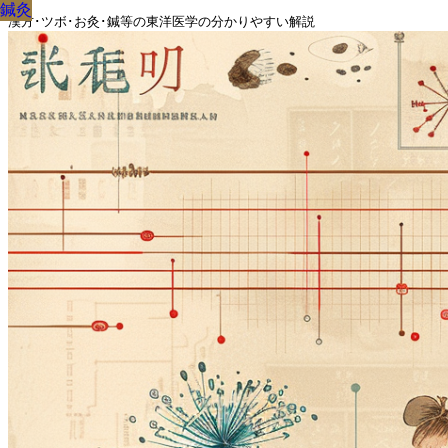
鍼灸
鍼灸
鍼灸
鍼灸
鍼灸
鍼灸
鍼灸
鍼灸
鍼灸
漢方･ツボ･お灸･鍼等の東洋医学の分かりやすい解説