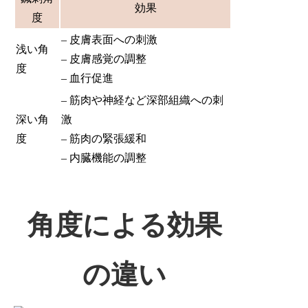
効果
度
– 皮膚表面への刺激
浅い角
– 皮膚感覚の調整
度
– 血行促進
– 筋肉や神経など深部組織への刺
深い角
激
度
– 筋肉の緊張緩和
– 内臓機能の調整
角度による効果
の違い