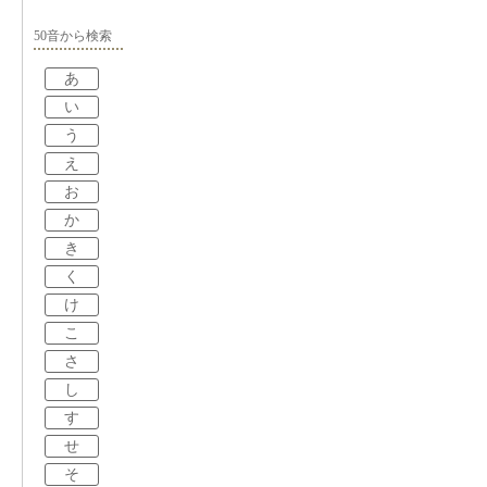
50音から検索
あ
い
う
え
お
か
き
く
け
こ
さ
し
す
せ
そ