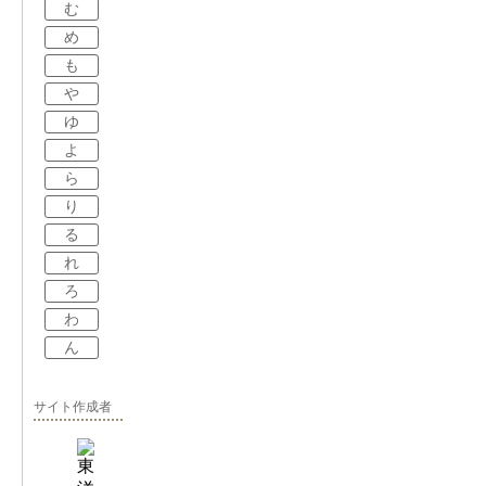
む
め
も
や
ゆ
よ
ら
り
る
れ
ろ
わ
ん
サイト作成者