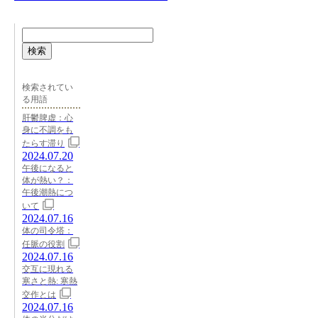
検索
検索されてい
る用語
肝鬱脾虚：心
身に不調をも
たらす滞り
2024.07.20
午後になると
体が熱い？：
午後潮熱につ
いて
2024.07.16
体の司令塔：
任脈の役割
2024.07.16
交互に現れる
寒さと熱: 寒熱
交作とは
2024.07.16