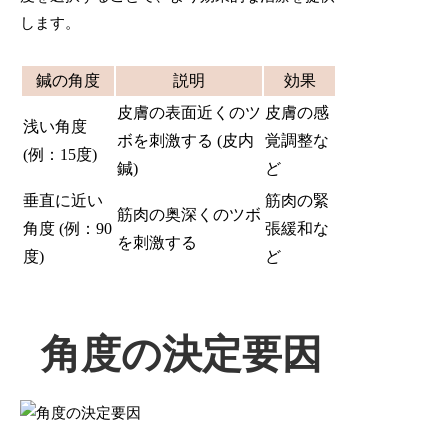
します。
鍼の角度
説明
効果
皮膚の表面近くのツ
皮膚の感
浅い角度
ボを刺激する (皮内
覚調整な
(例：15度)
鍼)
ど
垂直に近い
筋肉の緊
筋肉の奥深くのツボ
角度 (例：90
張緩和な
を刺激する
度)
ど
角度の決定要因