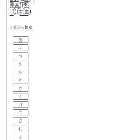
悪寒
不
眠
気血
50音から検索
あ
い
う
え
お
か
き
く
け
こ
さ
し
す