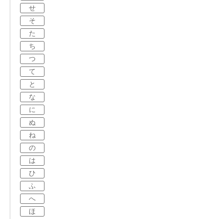
せ
そ
た
ち
つ
て
と
な
に
ぬ
ね
の
は
ひ
ふ
へ
ほ