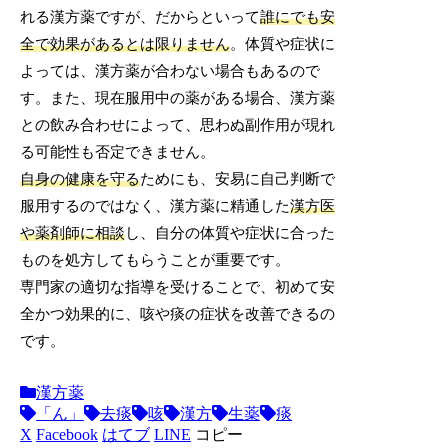
れる漢方薬ですが、だからといって
誰にでも安
全で効果があるとは限りません
。体質や症状に
よっては、漢方薬が合わない場合もあるので
す。また、現在服用中の薬がある場合、漢方薬
との飲み合わせによって、思わぬ副作用が現れ
る可能性も否定できません。
自身の健康を守る
ためにも、安易に自己判断で
服用するのではなく、漢方薬に精通した
漢方医
や薬剤師に相談
し、自分の体質や症状に合った
ものを処方してもらうことが重要です。
専門家の適切な指導を受けることで、初めて安
全かつ効果的に、咳や痰の症状を改善できるの
です。
漢方薬
「ん」
去痰
咳
漢方
生薬
痰
X
Facebook
はてブ
LINE
コピー