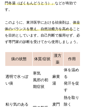
門冬湯（ばくもんどうとう）」
などが有効で
す。
このように、東洋医学における祛痰剤は、
体全
体のバランスを整え、自然治癒力を高める
こと
を目的としています。自己判断で服用せず、必
ず専門家の診断を受けてから使用しましょう。
漢方
痰の状態
体質/症状
作用
薬
体を温め
寒気
透明で水っぽ
麻黄
る
風邪の初
い痰
湯
発汗を促
期症状
す
熱を取り
粘り気のある
麦門
除く