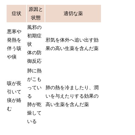
原因と
症状
適切な薬
状態
風邪の
悪寒や
初期症
発熱を
邪気を体外へ追い出す効
状
伴う咳
果の高い生薬を含んだ薬
体の防
や痰
御反応
肺に熱
がこも
咳が長
ってい
肺の熱を冷ましたり、潤
引いて
る
いを与えたりする効果の
痰が絡
肺が乾
高い生薬を含んだ薬
む
燥して
いる