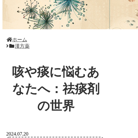
ホーム
漢方薬
咳や痰に悩むあ
なたへ：祛痰剤
の世界
2024.07.20