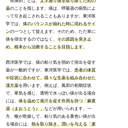
「祛痰剤」とは、
文字通り痰を取り除くための
薬
のことを指します。痰は、呼吸器の病気によ
って引き起こされることもありますが、東洋医
学では、
体のバランスが崩れた時に現れるサイ
ン
の一つとして捉えます。そのため、ただ単に
痰を排出するのではなく、
その原因を突き止
め、根本から治療することを目指します
。
西洋医学では、痰の粘り気を弱めて排出を促す
薬が一般的ですが、東洋医学では、
患者の体質
や症状に合わせて、様々な生薬を組み合わせた
漢方薬
を用います。例えば、風邪の初期症状
で、寒気を感じ、透明で水っぽい痰が出る場合
には、
体を温めて発汗を促す作用を持つ「麻黄
湯（まおうとう）」
などが用いられます。一
方、喉が乾燥して、粘り気のある黄色い痰が出
る場合には、
熱を取り除き、潤いを与える「麦