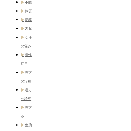
不眠
体質
便秘
内臓
女性
の悩み
慢性
疾患
漢方
の治療
漢方
の診察
漢方
薬
生薬