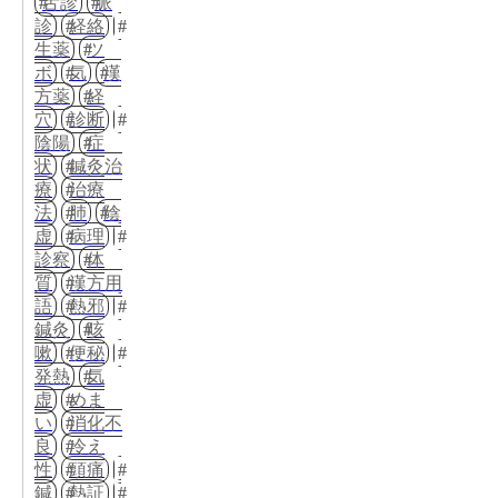
舌診
脈
診
経絡
生薬
ツ
ボ
気
漢
方薬
経
穴
診断
陰陽
症
状
鍼灸治
療
治療
法
肺
陰
虚
病理
診察
体
質
漢方用
語
熱邪
鍼灸
咳
嗽
便秘
発熱
気
虚
めま
い
消化不
良
冷え
性
頭痛
鍼
熱証