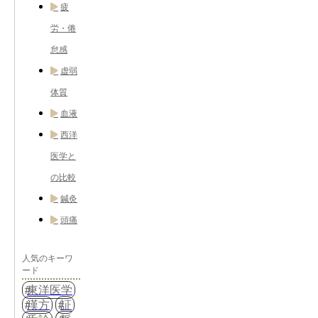
疲
労・倦
怠感
虚弱
体質
血液
西洋
医学と
の比較
鍼灸
頭痛
人気のキーワ
ード
東洋医学
漢方
証