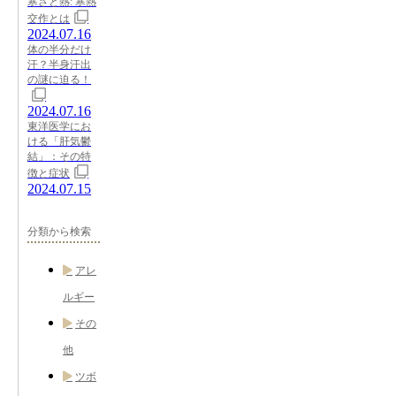
寒さと熱: 寒熱
交作とは
2024.07.16
体の半分だけ
汗？半身汗出
の謎に迫る！
2024.07.16
東洋医学にお
ける「肝気鬱
結」：その特
徴と症状
2024.07.15
分類から検索
アレ
ルギー
その
他
ツボ