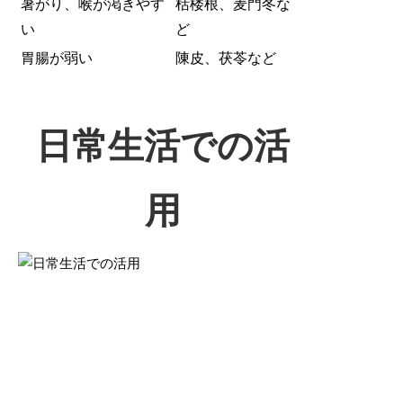
暑がり、喉が渇きやす
栝楼根、麦門冬な
い
ど
胃腸が弱い
陳皮、茯苓など
日常生活での活
用