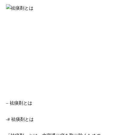
– 祛痰剤とは
-# 祛痰剤とは