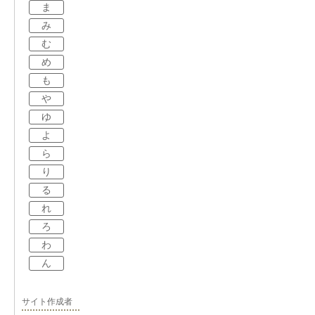
ま
み
む
め
も
や
ゆ
よ
ら
り
る
れ
ろ
わ
ん
サイト作成者