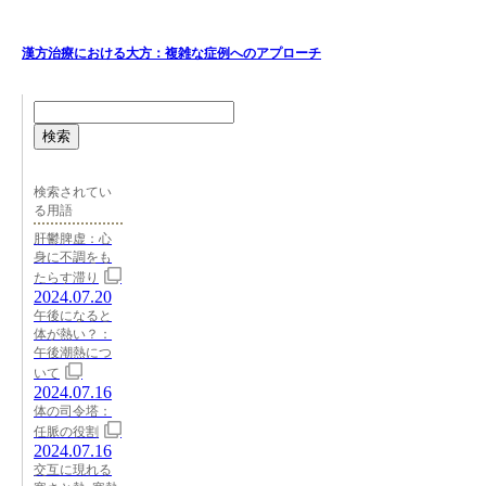
漢方治療における大方：複雑な症例へのアプローチ
検索
検索されてい
る用語
肝鬱脾虚：心
身に不調をも
たらす滞り
2024.07.20
午後になると
体が熱い？：
午後潮熱につ
いて
2024.07.16
体の司令塔：
任脈の役割
2024.07.16
交互に現れる