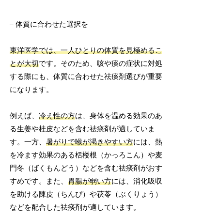
– 体質に合わせた選択を
東洋医学では、一人ひとりの体質を見極めるこ
とが大切
です。そのため、咳や痰の症状に対処
する際にも、体質に合わせた祛痰剤選びが重要
になります。
例えば、
冷え性の方
は、身体を温める効果のあ
る生姜や桂皮などを含む祛痰剤が適していま
す。一方、
暑がりで喉が渇きやすい方
には、熱
を冷ます効果のある栝楼根（かっろこん）や麦
門冬（ばくもんどう）などを含む祛痰剤がおす
すめです。また、
胃腸が弱い方
には、消化吸収
を助ける陳皮（ちんぴ）や茯苓（ぶくりょう）
などを配合した祛痰剤が適しています。