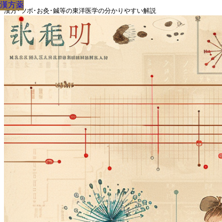
漢方薬
漢方薬
漢方薬
漢方薬
漢方薬
漢方薬
漢方薬
漢方薬
漢方薬
漢方･ツボ･お灸･鍼等の東洋医学の分かりやすい解説