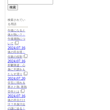
検索
検索されてい
る用語
午後になると
体が熱い？：
午後潮熱につ
いて
2024.07.16
体の司令塔：
任脈の役割
2024.07.16
肝鬱脾虚：心
身に不調をも
たらす滞り
2024.07.20
交互に現れる
寒さと熱: 寒熱
交作とは
2024.07.16
体の半分だけ
汗？半身汗出
の謎に迫る！