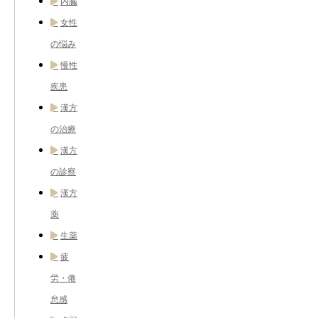
内臓
女性
の悩み
慢性
疾患
漢方
の治療
漢方
の診察
漢方
薬
生薬
疲
労・倦
怠感