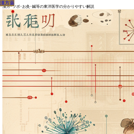
漢方薬
漢方薬
漢方薬
漢方薬
漢方薬
漢方薬
漢方薬
漢方薬
漢方薬
漢方･ツボ･お灸･鍼等の東洋医学の分かりやすい解説