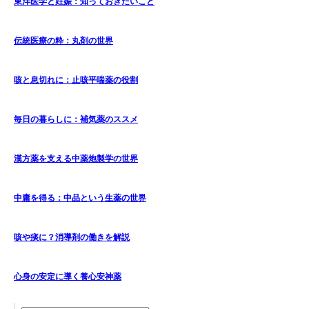
東洋医学と妊娠：知っておきたいこと
伝統医療の粋：丸剤の世界
咳と息切れに：止咳平喘薬の役割
毎日の暮らしに：補気薬のススメ
漢方薬を支える中薬炮製学の世界
中庸を得る：中品という生薬の世界
咳や痰に？消導剤の働きを解説
心身の安定に導く養心安神薬