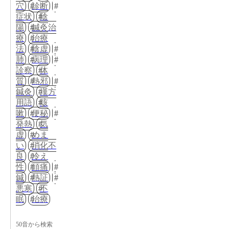
穴
診断
症状
陰
陽
鍼灸治
療
治療
法
陰虚
肺
病理
診察
体
質
熱邪
鍼灸
漢方
用語
咳
嗽
便秘
発熱
気
虚
めま
い
消化不
良
冷え
性
頭痛
鍼
熱証
悪寒
不
眠
治療
50音から検索