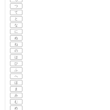
つ
て
と
な
に
ぬ
ね
の
は
ひ
ふ
へ
ほ
ま
み
む
め