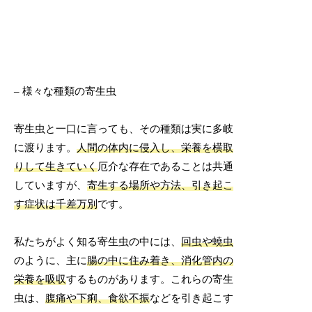
– 様々な種類の寄生虫
寄生虫と一口に言っても、その種類は実に多岐
に渡ります。
人間の体内に侵入し、栄養を横取
りして生きていく
厄介な存在であることは共通
していますが、
寄生する場所や方法、引き起こ
す症状は千差万別
です。
私たちがよく知る寄生虫の中には、
回虫や蟯虫
のように、主に
腸の中に住み着き、消化管内の
栄養を吸収
するものがあります。これらの寄生
虫は、
腹痛や下痢、食欲不振
などを引き起こす