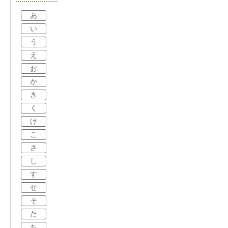
あ
い
う
え
お
か
き
く
け
こ
さ
し
す
せ
そ
た
ち