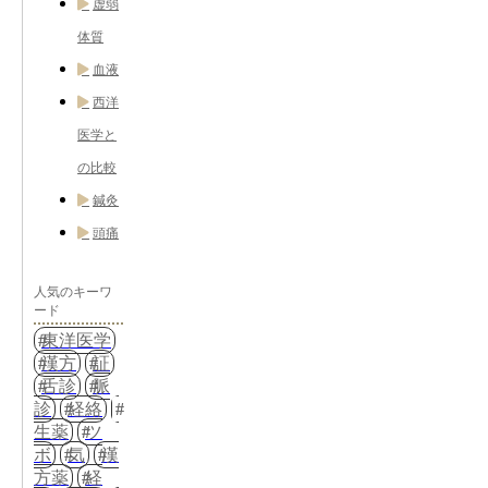
虚弱
体質
血液
西洋
医学と
の比較
鍼灸
頭痛
人気のキーワ
ード
東洋医学
漢方
証
舌診
脈
診
経絡
生薬
ツ
ボ
気
漢
方薬
経