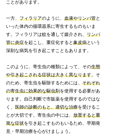
ことがあります。
一方、
フィラリア
のように、
血液やリンパ管
と
いった体内の循環器系に寄生するものもいま
す。フィラリアは蚊を通して媒介され、
リンパ
管に炎症
を起こし、重症化すると
象皮病
という
深刻な病気を引き起こすこともあります。
このように、寄生虫の種類によって、その
生態
や引き起こされる症状は大きく異なります
。そ
のため、寄生虫を駆除するためには、
それぞれ
の寄生虫に効果的な駆虫剤
を使用する必要があ
ります。自己判断で市販薬を使用するのではな
く、
医師の診断のもと、適切な治療
を受けるこ
とが大切です。寄生虫の中には、
放置すると重
篤な症状
を引き起こすものもいるため、早期発
見・早期治療を心がけましょう。