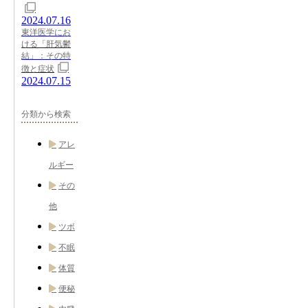
2024.07.16
東洋医学にお
ける「肝気鬱
結」：その特
徴と症状
2024.07.15
分類から検索
アレ
ルギー
その
他
ツボ
不眠
体質
便秘