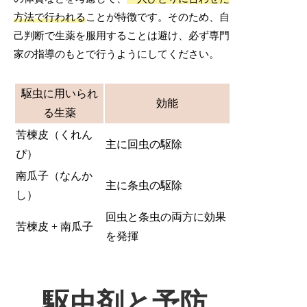
方法で行われる
ことが特徴です。そのため、自
己判断で生薬を服用することは避け、必ず専門
家の指導のもとで行うようにしてください。
駆虫に用いられ
効能
る生薬
苦楝皮（くれん
主に回虫の駆除
ぴ）
南瓜子（なんか
主に条虫の駆除
し）
回虫と条虫の両方に効果
苦楝皮 + 南瓜子
を発揮
駆虫剤と予防