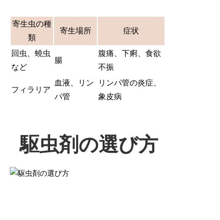
寄生虫の種
寄生場所
症状
類
回虫、蟯虫
腹痛、下痢、食欲
腸
など
不振
血液、リン
リンパ管の炎症、
フィラリア
パ管
象皮病
駆虫剤の選び方