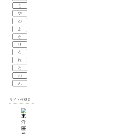
も
や
ゆ
よ
ら
り
る
れ
ろ
わ
ん
サイト作成者