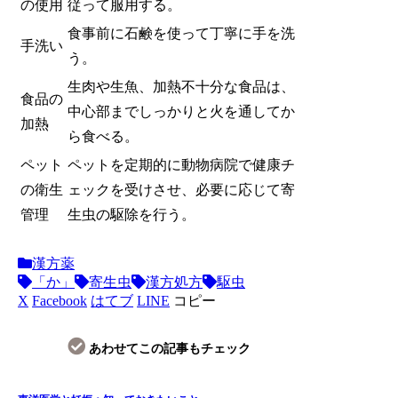
の使用
従って服用する。
食事前に石鹸を使って丁寧に手を洗
手洗い
う。
生肉や生魚、加熱不十分な食品は、
食品の
中心部までしっかりと火を通してか
加熱
ら食べる。
ペット
ペットを定期的に動物病院で健康チ
の衛生
ェックを受けさせ、必要に応じて寄
管理
生虫の駆除を行う。
漢方薬
「か」
寄生虫
漢方処方
駆虫
X
Facebook
はてブ
LINE
コピー
あわせてこの記事もチェック