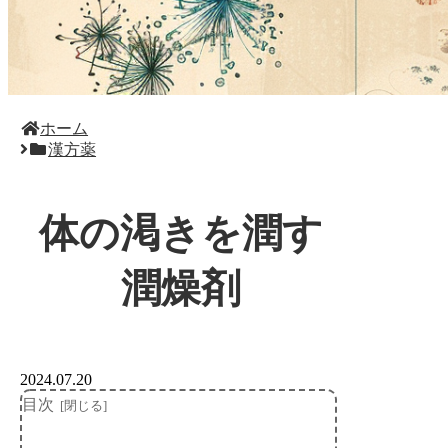
ホーム
漢方薬
体の渇きを潤す
潤燥剤
2024.07.20
目次