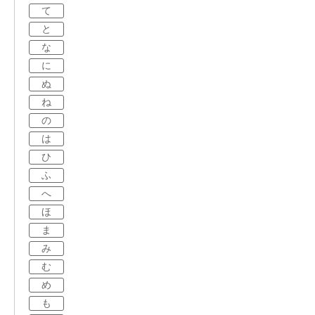
て
と
な
に
ぬ
ね
の
は
ひ
ふ
へ
ほ
ま
み
む
め
も