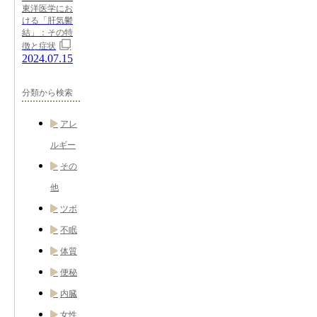
東洋医学にお
ける「肝気鬱
結」：その特
徴と症状
2024.07.15
分類から検索
アレ
ルギー
その
他
ツボ
不眠
体質
便秘
内臓
女性