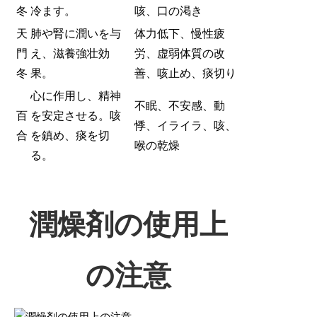
冬
冷ます。
咳、口の渇き
天
肺や腎に潤いを与
体力低下、慢性疲
門
え、滋養強壮効
労、虚弱体質の改
冬
果。
善、咳止め、痰切り
心に作用し、精神
不眠、不安感、動
百
を安定させる。咳
悸、イライラ、咳、
合
を鎮め、痰を切
喉の乾燥
る。
潤燥剤の使用上
の注意