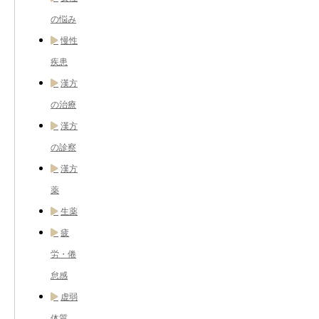
の悩み
慢性
疾患
漢方
の治療
漢方
の診察
漢方
薬
生薬
疲
労・倦
怠感
虚弱
体質