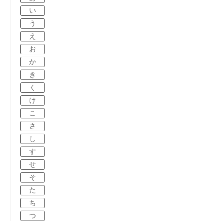
い
う
え
お
か
き
く
け
こ
さ
し
す
せ
そ
た
ち
つ