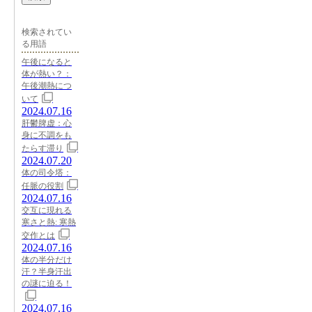
検索されてい
る用語
午後になると
体が熱い？：
午後潮熱につ
いて
2024.07.16
肝鬱脾虚：心
身に不調をも
たらす滞り
2024.07.20
体の司令塔：
任脈の役割
2024.07.16
交互に現れる
寒さと熱: 寒熱
交作とは
2024.07.16
体の半分だけ
汗？半身汗出
の謎に迫る！
2024.07.16