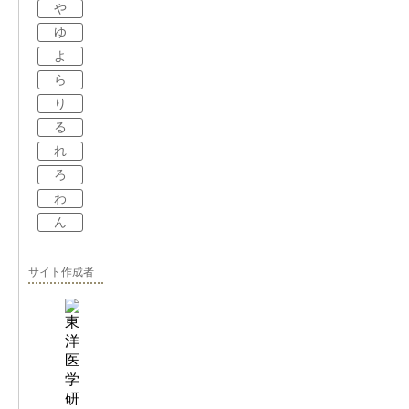
や
ゆ
よ
ら
り
る
れ
ろ
わ
ん
サイト作成者