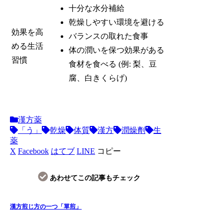
十分な水分補給
乾燥しやすい環境を避ける
効果を高
バランスの取れた食事
める生活
体の潤いを保つ効果がある
習慣
食材を食べる (例: 梨、豆
腐、白きくらげ)
漢方薬
「う」
乾燥
体質
漢方
潤燥劑
生
薬
X
Facebook
はてブ
LINE
コピー
あわせてこの記事もチェック
漢方煎じ方の一つ「單煎」