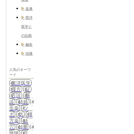
血液
西洋
医学と
の比較
鍼灸
頭痛
人気のキーワ
ード
東洋医学
漢方
証
舌診
脈
診
経絡
生薬
ツ
ボ
気
漢
方薬
経
穴
診断
陰陽
症