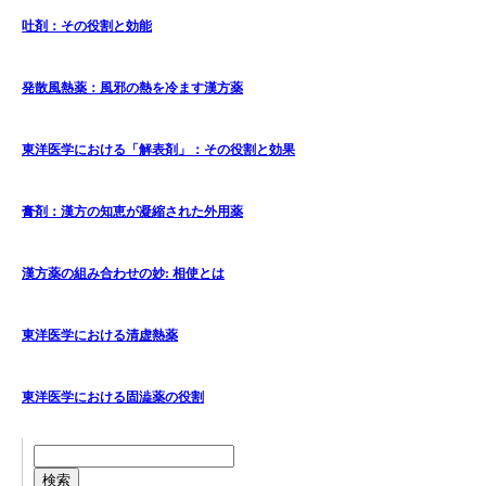
吐剤：その役割と効能
発散風熱薬：風邪の熱を冷ます漢方薬
東洋医学における「解表剤」：その役割と効果
膏剤：漢方の知恵が凝縮された外用薬
漢方薬の組み合わせの妙: 相使とは
東洋医学における清虚熱薬
東洋医学における固澁薬の役割
検索