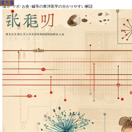
漢方薬
漢方薬
漢方薬
漢方薬
漢方薬
漢方薬
漢方薬
漢方薬
漢方薬
漢方･ツボ･お灸･鍼等の東洋医学の分かりやすい解説