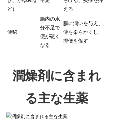
き、かゆみな
不足
らげる、炎症を抑
ど）
える
腸内の水
腸に潤いを与え、
分不足で
便秘
便を柔らかくし、
便が硬く
排便を促す
なる
潤燥剤に含まれ
る主な生薬