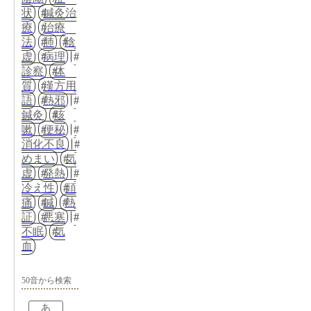
状
鍼灸治
療
治療
法
肺
陰
虚
病理
診察
体
質
漢方用
語
熱邪
鍼灸
咳
嗽
便秘
消化不良
めまい
気
虚
発熱
冷え性
頭
痛
鍼
熱
証
悪寒
不眠
気
血
50音から検索
あ