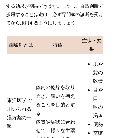
する効果が期待できます。しかし、自己判断で
服用することは避け、必ず専門家の診断を受け
てから服用するようにしましょう。
症状・効
潤燥剤とは
特徴
果
肌や
髪の
乾燥
体内の乾燥を取り
目や
除き、潤いを与え
口、
東洋医学で
ることを目的とす
喉の
用いられる
る
渇き
漢方薬の一
体質や症状に合わ
便秘
種
せて、様々な生薬
空咳