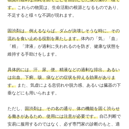
す。
これらの物質は、生命活動の根源となるものであり、
不足すると様々な不調が現れます。
固渋剤は、例えるならば、ダムが決壊しそうな時に、その
流れを食い止める役割を果たします。
体内の「気」「血」
「精」「津液」が過剰に失われるのを防ぎ、健康な状態を
維持する手助けをします。
具体的には、汗、尿、便、精液などの過剰な排出、あるい
は出血、下痢、咳、痰などの症状を抑える効果がありま
す。
また、気虚による息切れや脱力感、あるいは臓器の下
垂などにも用いられます。
ただし、
固渋剤は、その名の通り、体の機能を固く渋らせ
る働きがあるため、使用には注意が必要です。
自己判断で
安易に服用するのではなく、必ず専門家の診断のもと、適