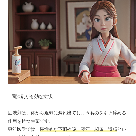
– 固渋剤が有効な症状
固渋剤は、体から過剰に漏れ出てしまうものを引き締める
作用を持つ生薬です。
東洋医学では、
慢性的な下痢や咳、寝汗、頻尿、遺精
とい