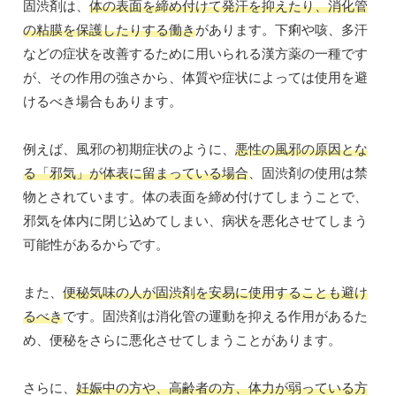
固渋剤は、
体の表面を締め付けて発汗を抑えたり、消化管
の粘膜を保護したりする働き
があります。下痢や咳、多汗
などの症状を改善するために用いられる漢方薬の一種です
が、その作用の強さから、体質や症状によっては使用を避
けるべき場合もあります。
例えば、風邪の初期症状のように、
悪性の風邪の原因とな
る「邪気」が体表に留まっている場合
、固渋剤の使用は禁
物とされています。体の表面を締め付けてしまうことで、
邪気を体内に閉じ込めてしまい、病状を悪化させてしまう
可能性があるからです。
また、
便秘気味の人が固渋剤を安易に使用することも避け
るべき
です。固渋剤は消化管の運動を抑える作用があるた
め、便秘をさらに悪化させてしまうことがあります。
さらに、
妊娠中の方や、高齢者の方、体力が弱っている方