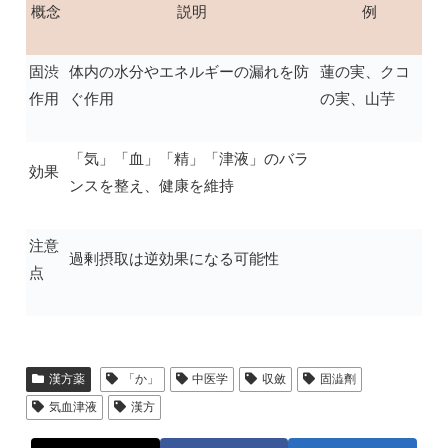
概念
説明
例
固渋
体内の水分やエネルギーの漏れを防
蓮の実、クコ
作用
ぐ作用
の実、山芋
「気」「血」「精」「津液」のバラ
効果
ンスを整え、健康を維持
注意
過剰摂取は逆効果になる可能性
点
漢方薬
「か」
中医学
収斂
固澁劑
気血津液
漢方