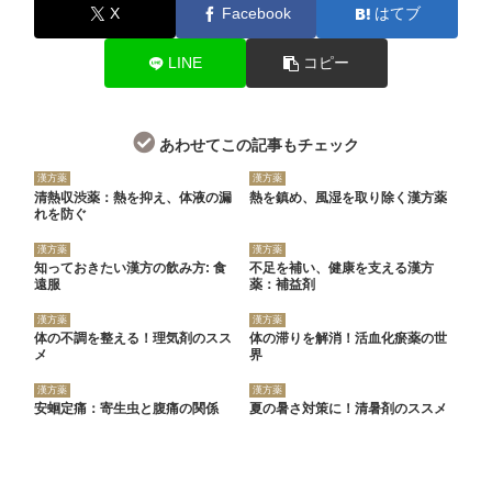
X
Facebook
はてブ
LINE
コピー
あわせてこの記事もチェック
漢方薬
漢方薬
清熱収渋薬：熱を抑え、体液の漏
熱を鎮め、風湿を取り除く漢方薬
れを防ぐ
漢方薬
漢方薬
知っておきたい漢方の飲み方: 食
不足を補い、健康を支える漢方
遠服
薬：補益剤
漢方薬
漢方薬
体の不調を整える！理気剤のスス
体の滞りを解消！活血化瘀薬の世
メ
界
漢方薬
漢方薬
安蛔定痛：寄生虫と腹痛の関係
夏の暑さ対策に！清暑剤のススメ