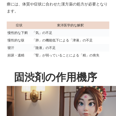
療には、体質や症状に合わせた漢方薬の処方が必要となり
ます。
症状
東洋医学的な解釈
慢性的な下痢
「気」の不足
慢性的な咳
「肺」の機能低下による「津液」の不足
寝汗
「陰液」の不足
頻尿・遺精
「腎」が弱っていることによる「精」の喪失
固渋剤の作用機序