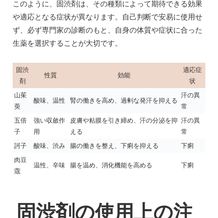
このように、固渋剤は、その種類によって期待できる効果
や適応となる症状が異なります。自己判断で安易に使用せ
ず、必ず専門家の診断のもと、自身の体質や症状に合った
生薬を選択することが大切です。
固渋
適応症
性質
効能
剤
状
山茱
汗の異
酸味、温性
腎の働きを高め、過剰な発汗を抑える
萸
常
五倍
強い収斂作
皮膚や粘膜を引き締め、汗の分泌を抑
汗の異
子
用
える
常
訶子
酸味、渋み
腸の働きを整え、下痢を抑える
下痢
肉豆
温性、辛味
腸を温め、消化機能を高める
下痢
蔲
固渋剤の使用上の注