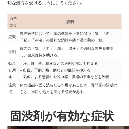
切な処方を受けるようにしてください。
カテ
説明
ゴリ
東洋医学において、体の機能を正常に保つ「気」「血」
定義
「精」「津液」の過剰な消耗を防ぐ漢方薬の一種。
体内の「気」「血」「精」「津液」の過剰な喪失を抑制
役割
し、健康維持を助ける。
効果
– 汗、尿、便、精液などの過剰な排出を抑える
と用
– 出血、下痢、咳、痰などの症状を抑える
途
– 気虚による息切れや脱力感、臓器の下垂などを改善
注意
体の機能を固く渋らせる作用があるため、専門家の診断の
点
もと、適切な処方を受ける必要がある。
固渋剤が有効な症状