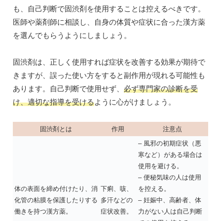
も、自己判断で固渋剤を使用することは控えるべきです。
医師や薬剤師に相談し、自身の体質や症状に合った漢方薬
を選んでもらうようにしましょう。
固渋剤は、正しく使用すれば症状を改善する効果が期待で
きますが、誤った使い方をすると副作用が現れる可能性も
あります。自己判断で使用せず、
必ず専門家の診断を受
け、適切な指導を受ける
ように心がけましょう。
固渋剤とは
作用
注意点
– 風邪の初期症状（悪
寒など）がある場合は
使用を避ける。
– 便秘気味の人は使用
体の表面を締め付けたり、消
下痢、咳、
を控える。
化管の粘膜を保護したりする
多汗などの
– 妊娠中、高齢者、体
働きを持つ漢方薬。
症状改善。
力がない人は自己判断