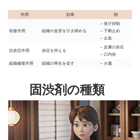
作用
効果
例
– 発汗抑制
収斂作用
組織や血管を引き締める
– 下痢止め
– 止血
– 皮膚の炎症
抗炎症作用
炎症を抑える
– 口内炎
組織修復作用
組織の再生を促す
– 火傷
固渋剤の種類