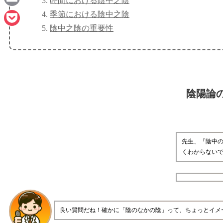
時間における陰中之陰
Email
季節における陰中之陰
陰中之陰の重要性
Pocket
陰陽論
先生、『陰中
くわからない
良い質問だね！確かに「陰のなかの陰」って、ちょっとイメ