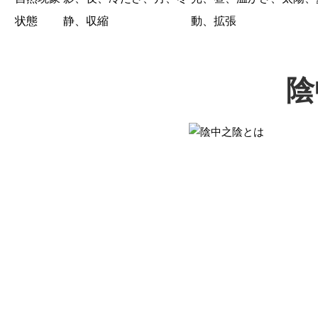
状態
静、収縮
動、拡張
陰