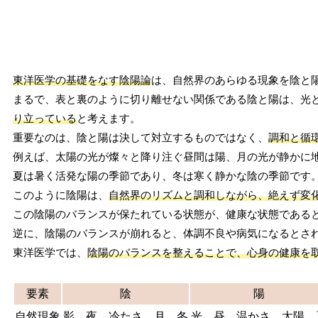
東洋医学の基礎をなす陰陽論
は、自然界のあらゆる現象を陰と
まるで、表と裏のように切り離せない関係である陰と陽は、光
り立っている
と考えます。
重要なのは、陰と陽は決して対立するものではなく、
調和と循
例えば、太陽の光が燦々と降り注ぐ昼間は陽、月の光が静かに
夏は暑く活発な陽の季節であり、冬は寒く静かな陰の季節です
このように陰陽は、
自然界のリズムと調和しながら、絶えず変
この陰陽のバランスが保たれている状態が、健康な状態である
逆に、陰陽のバランスが崩れると、体調不良や病気になるとさ
東洋医学では、
陰陽のバランスを整えることで、心身の健康を
要素
陰
陽
自然現象
影、夜、冷たさ、月、冬
光、昼、温かさ、太陽、