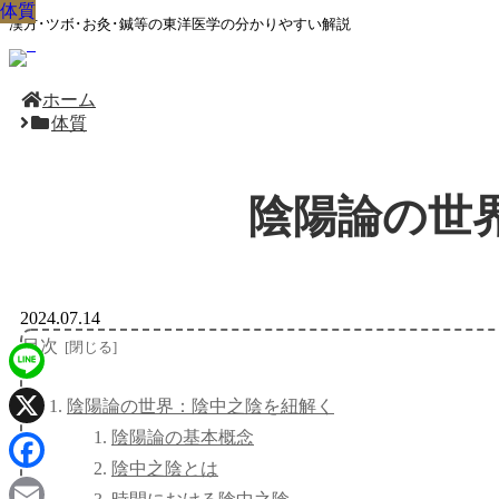
体質
体質
体質
体質
体質
体質
体質
体質
体質
漢方･ツボ･お灸･鍼等の東洋医学の分かりやすい解説
ホーム
体質
陰陽論の世
2024.07.14
目次
Line
陰陽論の世界：陰中之陰を紐解く
陰陽論の基本概念
X
陰中之陰とは
Facebook