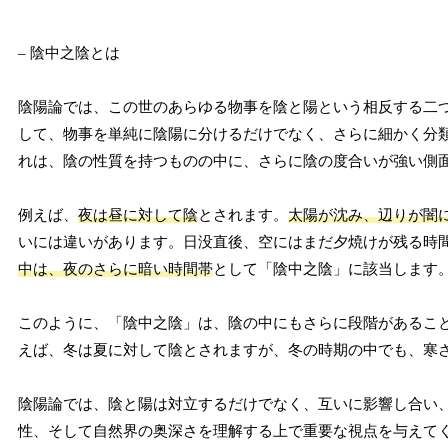
– 陰中之陰とは
陰陽論では、この世のあらゆる物事を陰と陽という相反する二
して、物事を単純に陰陽に分けるだけでなく、さらに細かく分
れは、陰の性質を持つものの中に、さらに陰の度合いが強い側
例えば、
夜は昼に対して陰
とされます。
太陽が沈み、辺りが闇
いには違いがあります。日没直後、空にはまだ夕焼けが残る時
中は、夜のさらに暗い時間帯
として「陰中之陰」に該当します
このように、「陰中之陰」は、陰の中にもさらに段階があるこ
えば、冬は夏に対して陰とされますが、冬の時期の中でも、寒
陰陽論では、陰と陽は対立するだけでなく、互いに影響し合い
性、そして自然界の奥深さを理解する上で重要な視点を与えて