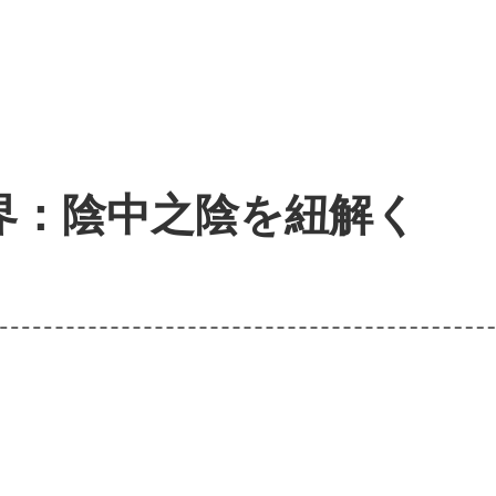
界：陰中之陰を紐解く