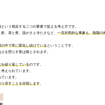
陽という相反する二つの要素で捉える考え方です。
と影、昼と夜、温かさと冷たさなど、
一見対照的な事象も、陰陽の
環の中で常に変化し続けている
ということです。
地上を照らす夜は陰とされます。
。
化を繰り返している
のです。
と考えられています。
れています。
取り戻すことを目指します
。
夏