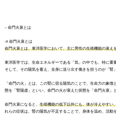
– 命門火衰とは
-# 命門火衰とは
命門火衰とは、東洋医学において、主に男性の生殖機能の衰え
東洋医学では、生命エネルギーである「気」の中でも、特に重
そして、その陽気を蓄え、全身に送り出す働きを担うのが「腎
「命門の火」とは、この腎に宿る陽気のことで、生命力の象徴
態を「腎陽虚」といい、命門の火が衰えた状態を「命門火衰」
命門火衰になると、
生殖機能の低下以外にも、体が冷えやすい
れらの症状は、腎の陽気が不足することで、身体を温め、活動