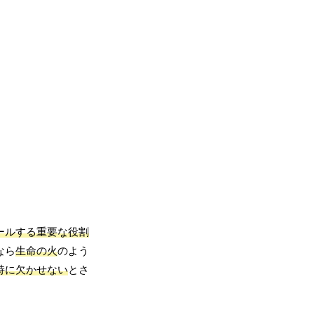
ールする重要な役割
なら
生命の火
のよう
持に欠かせない
とさ