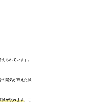
考えられています。
腎の陽気が衰えた状
症状が現れます
。こ