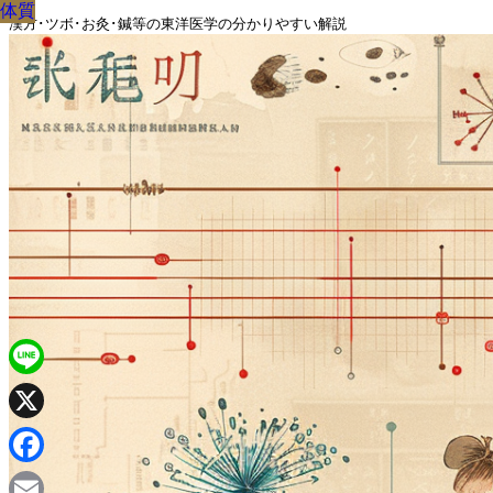
体質
体質
体質
体質
体質
体質
体質
体質
体質
漢方･ツボ･お灸･鍼等の東洋医学の分かりやすい解説
Line
X
Facebook