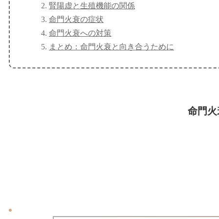
腎陽虚と生殖機能の関係
命門火衰の症状
命門火衰への対策
まとめ：命門火衰と向き合うために
命門火