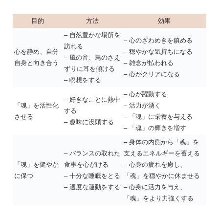
目的
方法
効果
– 自然豊かな場所を
– 心のざわめきを鎮める
訪れる
心を静め、自分
– 穏やかな気持ちになる
– 風の音、鳥のさえ
自身と向き合う
– 雑念が払われる
ずりに耳を傾ける
– 心がクリアになる
– 瞑想をする
– 心が躍動する
– 好きなことに熱中
「魂」を活性化
– 活力が湧く
する
させる
– 「魂」に栄養を与える
– 趣味に没頭する
– 「魂」の輝きを増す
– 身体の内側から「魂」を
– バランスの取れた
支えるエネルギーを蓄える
「魂」を健やか
食事を心がける
– 心身の疲れを癒し、
に保つ
– 十分な睡眠をとる
「魂」を穏やかに休ませる
– 適度な運動をする
– 心身に活力を与え、
「魂」をより力強くする