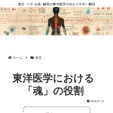
漢方･ツボ･お灸･鍼等の東洋医学の分かりやすい解説
ホーム
体質
東洋医学における
「魂」の役割
2024.07.14