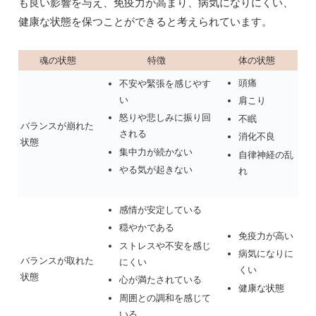
も良い影響を与え、免疫力が高まり、病気になりにくい、
健康な状態を保つことができると考えられています。
魂の状態
特徴
体の状態
頭痛
不安や緊張を感じやす
い
肩こり
怒りや悲しみに振り回
不眠
バランスが崩れた
される
消化不良
状態
集中力が続かない
自律神経の乱
やる気が起きない
れ
感情が安定している
穏やかである
免疫力が高い
ストレスや不安を感じ
病気になりに
バランスが取れた
にくい
くい
状態
心が満たされている
健康な状態
周囲との調和を感じて
いる