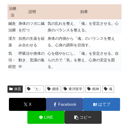
治療
説明
効果
法
鍼灸
身体のツボに鍼
気の乱れを整え、「魂」を安定させる。心
治療
を打つ
身のバランスを整える。
漢方
自然の生薬を組
身体の内側から「魂」のバランスを整え
薬
み合わせる
る。心身の調和を目指す。
気
呼吸法や身体の
心を穏やかにし、「魂」を安定させる。自
功・
動き、意識の集
らの力で「気」を整え、心身の安定を図
瞑想
中
る。
体質
「た」
感情
東洋医学
精神
魂
X
Facebook
はてブ
LINE
コピー