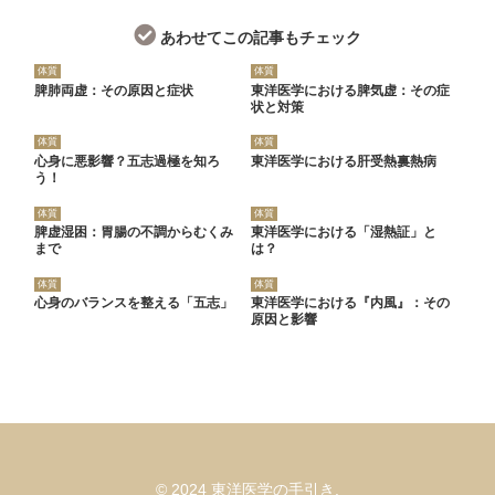
あわせてこの記事もチェック
体質
体質
脾肺両虚：その原因と症状
東洋医学における脾気虚：その症
状と対策
体質
体質
心身に悪影響？五志過極を知ろ
東洋医学における肝受熱裏熱病
う！
体質
体質
脾虚湿困：胃腸の不調からむくみ
東洋医学における「湿熱証」と
まで
は？
体質
体質
心身のバランスを整える「五志」
東洋医学における『内風』：その
原因と影響
© 2024 東洋医学の手引き.