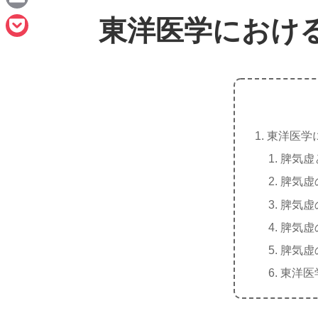
e
a
E
東洋医学におけ
c
m
P
e
a
o
b
i
c
o
l
k
o
東洋医学
e
k
脾気虚
t
脾気虚
脾気虚
脾気虚
脾気虚
東洋医