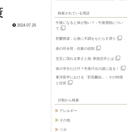
策
検索されている用語
午後になると体が熱い？：午後潮熱につい
2024.07.20
て
肝鬱脾虚：心身に不調をもたらす滞り
体の司令塔：任脈の役割
交互に現れる寒さと熱: 寒熱交作とは
体の半分だけ汗？半身汗出の謎に迫る！
東洋医学における「肝気鬱結」：その特徴
と症状
分類から検索
アレルギー
その他
ツボ