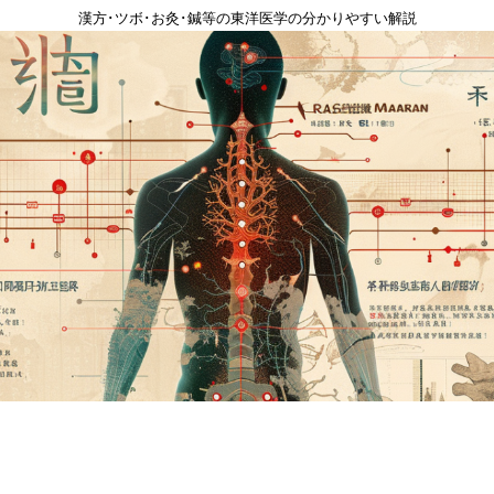
漢方･ツボ･お灸･鍼等の東洋医学の分かりやすい解説