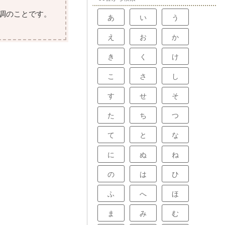
調のことです。
あ
い
う
え
お
か
き
く
け
こ
さ
し
す
せ
そ
た
ち
つ
て
と
な
に
ぬ
ね
の
は
ひ
ふ
へ
ほ
ま
み
む