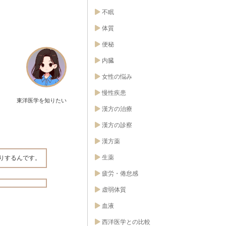
不眠
体質
便秘
内臓
女性の悩み
慢性疾患
東洋医学を知りたい
漢方の治療
漢方の診察
漢方薬
生薬
りするんです。
疲労・倦怠感
虚弱体質
血液
西洋医学との比較