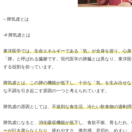
– 脾気虚とは
-# 脾気虚とは
東洋医学では、生命エネルギーである「気」が全身を巡り、心身
「脾」と呼ばれる臓腑です。現代医学の脾臓とは異なり、東洋医
する役割を担っています。
脾気虚とは、この脾の機能が低下し、十分な「気」を生み出せな
な不調を引き起こす原因の一つと考えられています。
脾気虚の原因としては、
不規則な食生活、冷たい飲食物の過剰摂
脾気虚になると、
消化吸収機能が低下
し、食欲不振、胃もたれ、
ーが行き渡らなくなり
、疲れやすさ、倦怠感、息切れ、めまい、