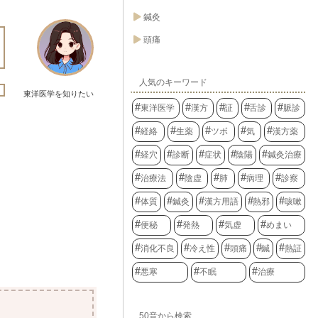
鍼灸
頭痛
人気のキーワード
東洋医学を知りたい
東洋医学
漢方
証
舌診
脈診
経絡
生薬
ツボ
気
漢方薬
経穴
診断
症状
陰陽
鍼灸治療
治療法
陰虚
肺
病理
診察
体質
鍼灸
漢方用語
熱邪
咳嗽
便秘
発熱
気虚
めまい
消化不良
冷え性
頭痛
鍼
熱証
悪寒
不眠
治療
50音から検索