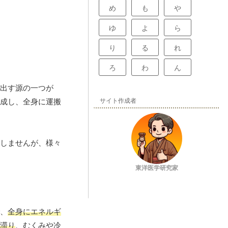
め
も
や
ゆ
よ
ら
り
る
れ
ろ
わ
ん
出す源の一つが
サイト作成者
成し、全身に運搬
しませんが、様々
東洋医学研究家
、
全身にエネルギ
滞り
、むくみや冷