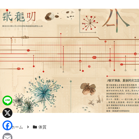
L
i
X
ホーム
体質
n
F