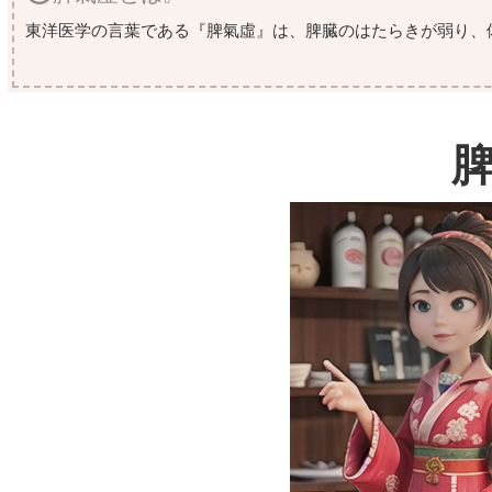
東洋医学の言葉である『脾氣虛』は、脾臓のはたらきが弱り、