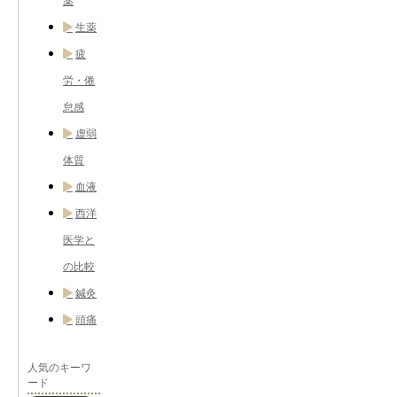
薬
生薬
疲
労・倦
怠感
虚弱
体質
血液
西洋
医学と
の比較
鍼灸
頭痛
人気のキーワ
ード