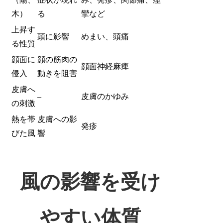
木）
る
攣など
上昇す
頭に影響
めまい、頭痛
る性質
顔面に
顔の筋肉の
顔面神経麻痺
侵入
動きを阻害
皮膚へ
–
皮膚のかゆみ
の刺激
熱を帯
皮膚への影
発疹
びた風
響
風の影響を受け
やすい体質