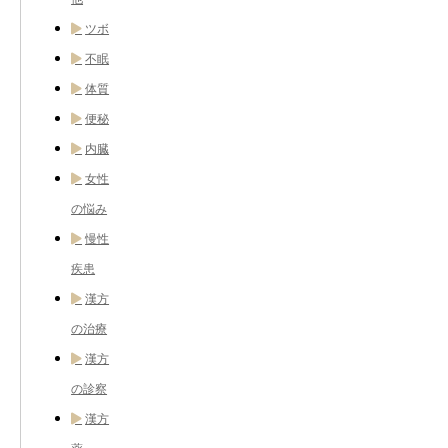
ツボ
不眠
体質
便秘
内臓
女性
の悩み
慢性
疾患
漢方
の治療
漢方
の診察
漢方