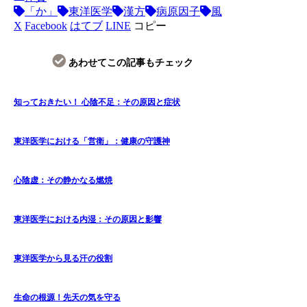
「か」
東洋医学
漢方
病原因子
風
X
Facebook
はてブ
LINE
コピー
あわせてこの記事もチェック
知っておきたい！ 心陰不足：その原因と症状
東洋医学における「営衛」：健康の守護神
心陰虚：その静かなる燃焼
東洋医学における内湿：その原因と影響
東洋医学から見る汗の役割
生命の根源！先天の気を守る