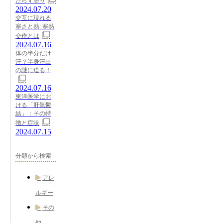
たらす滞り
2024.07.20
交互に現れる
寒さと熱: 寒熱
交作とは
2024.07.16
体の半分だけ
汗？半身汗出
の謎に迫る！
2024.07.16
東洋医学にお
ける「肝気鬱
結」：その特
徴と症状
2024.07.15
分類から検索
アレ
ルギー
その
他