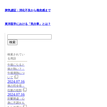
脾気虚証：消化不良から倦怠感まで
東洋医学における「気分寒」とは？
検索
検索されてい
る用語
午後になると
体が熱い？：
午後潮熱につ
いて
2024.07.16
体の司令塔：
任脈の役割
2024.07.16
肝鬱脾虚：心
身に不調をも