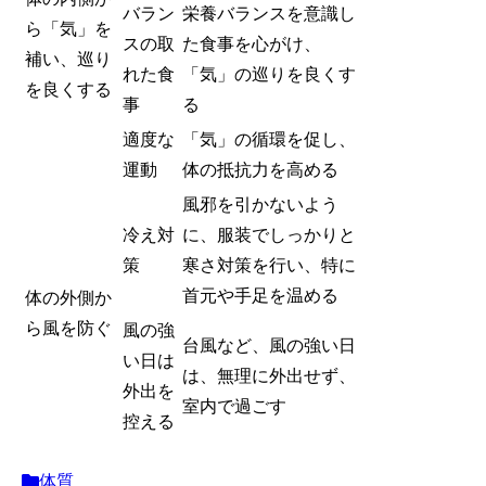
バラン
栄養バランスを意識し
ら「気」を
スの取
た食事を心がけ、
補い、巡り
れた食
「気」の巡りを良くす
を良くする
事
る
適度な
「気」の循環を促し、
運動
体の抵抗力を高める
風邪を引かないよう
冷え対
に、服装でしっかりと
策
寒さ対策を行い、特に
首元や手足を温める
体の外側か
ら風を防ぐ
風の強
台風など、風の強い日
い日は
は、無理に外出せず、
外出を
室内で過ごす
控える
体質