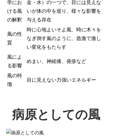
学にお
金・水）の一つで、目には見えな
ける風
いが体の中を巡り、様々な影響を
の解釈
与える存在
時に心地よいそよ風、時に木々を
風の性
なぎ倒す嵐のように、急激で激し
質
い変化をもたらす
風によ
めまい、神経痛、発疹など
る影響
風の特
目に見えない力強いエネルギー
徴
病原としての風