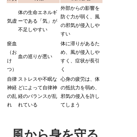
外部からの影響を
体の生命エネルギ
防ぐ力が弱く、風
気虚
ーである「気」が
の邪気が侵入しや
不足しやすい
すい
瘀血
体に滞りがあるた
（お
め、風が侵入しや
血の巡りが悪い
け
すく、症状が長引
つ）
く
自律
ストレスや不眠な
心身の疲労は、体
神経
どによって自律神
の抵抗力を弱め、
の乱
経のバランスが乱
邪気の侵入を許し
れ
れている
てしまう
風から身を守る