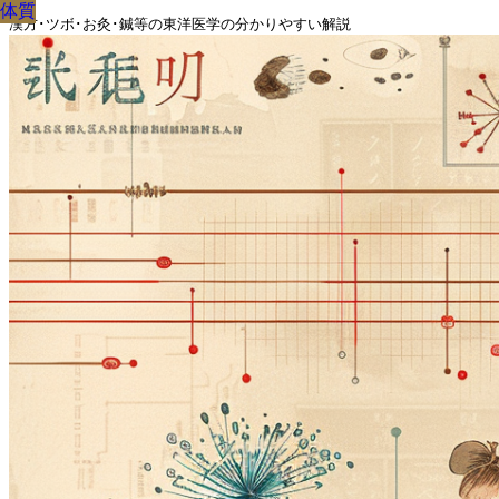
体質
体質
体質
体質
体質
体質
体質
体質
体質
漢方･ツボ･お灸･鍼等の東洋医学の分かりやすい解説