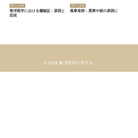
漢方の診察
漢方の診察
東洋医学における傷陰証：原因と
風寒束肺：悪寒や咳の原因に
症状
© 2024 東洋医学の手引き.