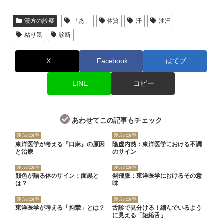
漢方の診察
「あ」
体質
汗
油汗
粘り気
診断
X
Facebook
はてブ
LINE
コピー
あわせてこの記事もチェック
漢方の診察
漢方の診察
東洋医学が考える『口麻』の原因
陰虚内熱：東洋医学における不調
と治療
のサイン
漢方の診察
漢方の診察
顔色が語る体のサイン：面黒と
斜飛脈：東洋医学におけるその意
は？
味
漢方の診察
漢方の診察
東洋医学が考える「拘攣」とは？
舌診で見分ける！縮んでいるよう
に見える「短縮舌」