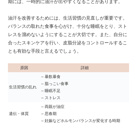
期には、一時的に油汗が出やすくなることがあります。
油汗を改善するためには、生活習慣の見直しが重要です。
バランスの取れた食事を心がけ、十分な睡眠をとり、スト
レスを溜めないようにすることが大切です。また、自分に
合ったスキンケアを行い、皮脂分泌をコントロールするこ
とも有効な手段と言えるでしょう。
原因
詳細
– 暴飲暴食
– 脂っこい食事
生活習慣の乱れ
– 睡眠不足
– ストレス
– 両親が油症
遺伝・体質
– 思春期
– 妊娠などホルモンバランスが変化する時期