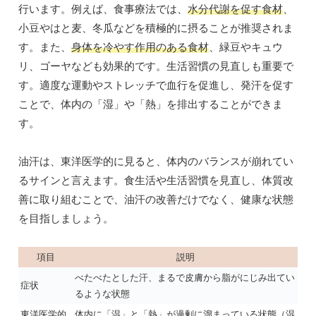
行います。例えば、食事療法では、
水分代謝を促す食材
、
小豆やはと麦、冬瓜などを積極的に摂ることが推奨されま
す。また、
身体を冷やす作用のある食材
、緑豆やキュウ
リ、ゴーヤなども効果的です。生活習慣の見直しも重要で
す。適度な運動やストレッチで血行を促進し、発汗を促す
ことで、体内の「湿」や「熱」を排出することができま
す。
油汗は、東洋医学的に見ると、体内のバランスが崩れてい
るサインと言えます。食生活や生活習慣を見直し、体質改
善に取り組むことで、油汗の改善だけでなく、健康な状態
を目指しましょう。
項目
説明
べたべたとした汗、まるで皮膚から脂がにじみ出てい
症状
るような状態
東洋医学的
体内に「湿」と「熱」が過剰に溜まっている状態（湿