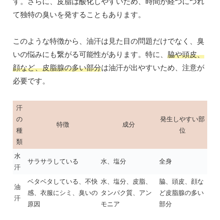
す。さらに、皮脂は酸化しやすいため、時間が経つにつれ
て独特の臭いを発することもあります。
このような特徴から、油汗は見た目の問題だけでなく、臭
いの悩みにも繋がる可能性があります。特に、
脇や頭皮、
顔など、皮脂腺の多い部分
は油汗が出やすいため、注意が
必要です。
汗
の
発生しやすい部
特徴
成分
種
位
類
水
サラサラしている
水、塩分
全身
汗
ベタベタしている、不快
水、塩分、皮脂、
脇、頭皮、顔な
油
感、衣服にシミ、臭いの
タンパク質、アン
ど皮脂腺の多い
汗
原因
モニア
部分