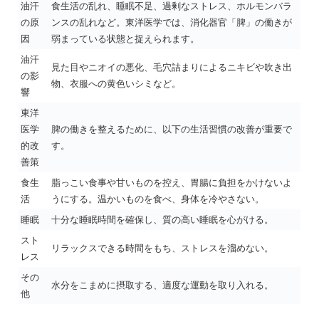
油汗
食生活の乱れ、睡眠不足、過剰なストレス、ホルモンバラ
の原
ンスの乱れなど。東洋医学では、消化器官「脾」の働きが
因
弱まっている状態と捉えられます。
油汗
見た目やニオイの悪化、毛穴詰まりによるニキビや吹き出
の影
物、衣服への黄色いシミなど。
響
東洋
医学
脾の働きを整えるために、以下の生活習慣の改善が重要で
的改
す。
善策
食生
脂っこい食事や甘いものを控え、胃腸に負担をかけないよ
活
うにする。温かいものを食べ、身体を冷やさない。
睡眠
十分な睡眠時間を確保し、質の高い睡眠を心がける。
スト
リラックスできる時間をもち、ストレスを溜めない。
レス
その
水分をこまめに摂取する、適度な運動を取り入れる。
他