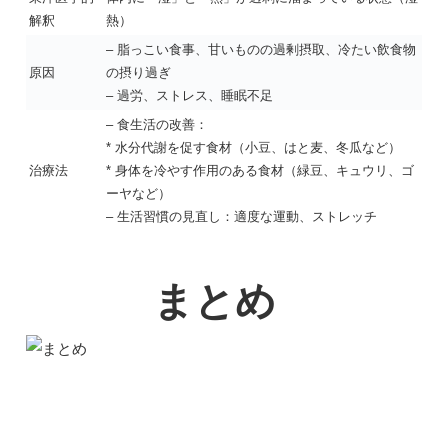
解釈
熱）
– 脂っこい食事、甘いものの過剰摂取、冷たい飲食物
原因
の摂り過ぎ
– 過労、ストレス、睡眠不足
– 食生活の改善：
* 水分代謝を促す食材（小豆、はと麦、冬瓜など）
治療法
* 身体を冷やす作用のある食材（緑豆、キュウリ、ゴ
ーヤなど）
– 生活習慣の見直し：適度な運動、ストレッチ
まとめ