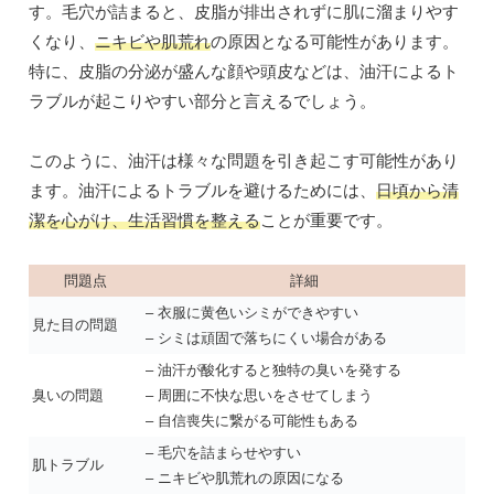
す。毛穴が詰まると、皮脂が排出されずに肌に溜まりやす
くなり、
ニキビや肌荒れ
の原因となる可能性があります。
特に、皮脂の分泌が盛んな顔や頭皮などは、油汗によるト
ラブルが起こりやすい部分と言えるでしょう。
このように、油汗は様々な問題を引き起こす可能性があり
ます。油汗によるトラブルを避けるためには、
日頃から清
潔を心がけ、生活習慣を整える
ことが重要です。
問題点
詳細
– 衣服に黄色いシミができやすい
見た目の問題
– シミは頑固で落ちにくい場合がある
– 油汗が酸化すると独特の臭いを発する
臭いの問題
– 周囲に不快な思いをさせてしまう
– 自信喪失に繋がる可能性もある
– 毛穴を詰まらせやすい
肌トラブル
– ニキビや肌荒れの原因になる