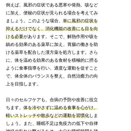
例えば、風邪の症状である悪寒や発熱、咳など
に加え、便秘の症状が見られる場合を考えてみ
ましょう。このような場合、
単に風邪の症状を
抑えるだけでなく、消化機能の改善にも目を向
ける必要
があります。そこで、解熱作用や咳を
鎮める効果のある薬草に加え、胃腸の働きを助
ける薬草を配合した漢方薬を処方します。さら
に、体を温める効果のある食材を積極的に摂る
ように食事指導を行い、適度な運動を促すこと
で、体全体のバランスを整え、自然治癒力の向
上を目指します。
日々のセルフケアも、合病の予防や改善に役立
ちます。
体を冷やさずに温める食事を心がけ、
軽いストレッチや散歩などの運動を習慣化
しま
しょう。また、睡眠不足は免疫力の低下や自律