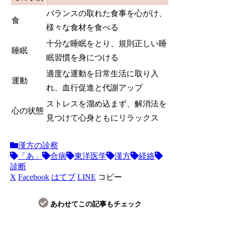
バランスの取れた食事を心がけ、
食
様々な食材を食べる
十分な睡眠をとり、規則正しい睡
睡眠
眠習慣を身につける
適度な運動を日常生活に取り入
運動
れ、血行促進と代謝アップ
ストレスを溜め込まず、解消法を
心の状態
見つけて心身ともにリラックス
漢方の診察
「あ」
合病
東洋医学
漢方
経絡
診断
X
Facebook
はてブ
LINE
コピー
あわせてこの記事もチェック