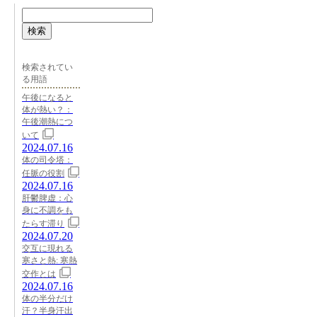
検索
検索されてい
る用語
午後になると
体が熱い？：
午後潮熱につ
いて
2024.07.16
体の司令塔：
任脈の役割
2024.07.16
肝鬱脾虚：心
身に不調をも
たらす滞り
2024.07.20
交互に現れる
寒さと熱: 寒熱
交作とは
2024.07.16
体の半分だけ
汗？半身汗出