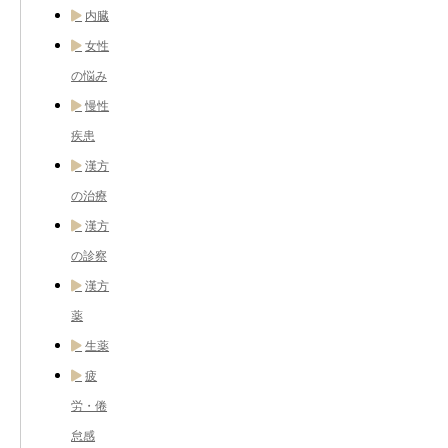
内臓
女性
の悩み
慢性
疾患
漢方
の治療
漢方
の診察
漢方
薬
生薬
疲
労・倦
怠感