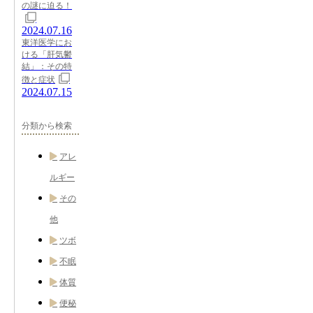
の謎に迫る！
2024.07.16
東洋医学にお
ける「肝気鬱
結」：その特
徴と症状
2024.07.15
分類から検索
アレ
ルギー
その
他
ツボ
不眠
体質
便秘