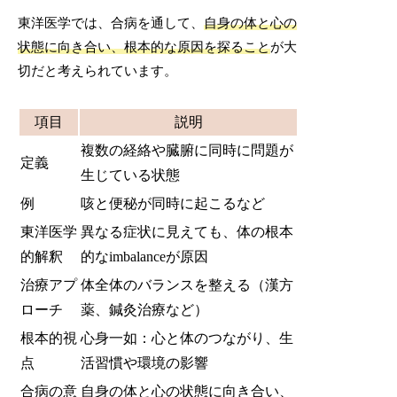
東洋医学では、合病を通して、
自身の体と心の
状態に向き合い、根本的な原因を探ること
が大
切だと考えられています。
項目
説明
複数の経絡や臓腑に同時に問題が
定義
生じている状態
例
咳と便秘が同時に起こるなど
東洋医学
異なる症状に見えても、体の根本
的解釈
的なimbalanceが原因
治療アプ
体全体のバランスを整える（漢方
ローチ
薬、鍼灸治療など）
根本的視
心身一如：心と体のつながり、生
点
活習慣や環境の影響
合病の意
自身の体と心の状態に向き合い、