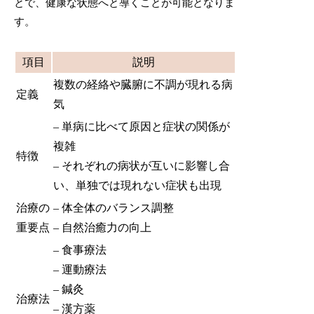
とで、健康な状態へと導くことが可能となりま
す。
項目
説明
複数の経絡や臓腑に不調が現れる病
定義
気
– 単病に比べて原因と症状の関係が
複雑
特徴
– それぞれの病状が互いに影響し合
い、単独では現れない症状も出現
治療の
– 体全体のバランス調整
重要点
– 自然治癒力の向上
– 食事療法
– 運動療法
– 鍼灸
治療法
– 漢方薬