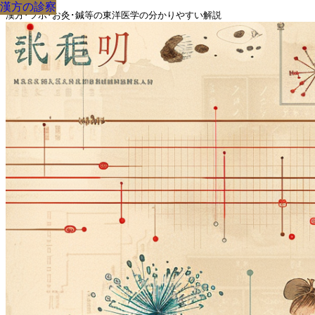
漢方の診察
漢方の診察
漢方の診察
漢方の診察
漢方の診察
漢方の診察
漢方の診察
漢方の診察
漢方の診察
漢方･ツボ･お灸･鍼等の東洋医学の分かりやすい解説