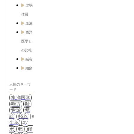
虚弱
体質
血液
西洋
医学と
の比較
鍼灸
頭痛
人気のキーワ
ード
東洋医学
漢方
証
舌診
脈
診
経絡
生薬
ツ
ボ
気
漢