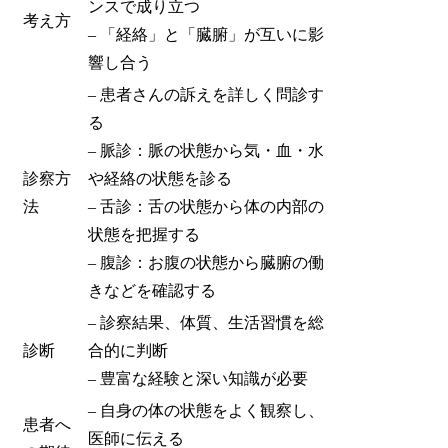
ンスで成り立つ
考え方
– 「経絡」と「臓腑」が互いに影
響し合う
– 患者さんの訴えを詳しく問診す
る
– 脈診：脈の状態から気・血・水
診察方
や経絡の状態を診る
法
– 舌診：舌の状態から体の内部の
状態を把握する
– 腹診：お腹の状態から臓腑の働
きなどを確認する
– 診察結果、体質、生活習慣を総
診断
合的に判断
– 豊富な経験と深い知識が必要
– 自身の体の状態をよく観察し、
患者へ
医師に伝える