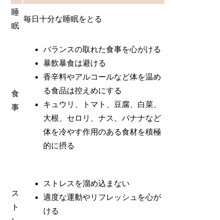
睡
毎日十分な睡眠をとる
眠
バランスの取れた食事を心がける
暴飲暴食は避ける
香辛料やアルコールなど体を温め
る食品は控えめにする
食
キュウリ、トマト、豆腐、白菜、
事
大根、セロリ、ナス、バナナなど
体を冷やす作用のある食材を積極
的に摂る
ストレスを溜め込まない
ス
適度な運動やリフレッシュを心が
ト
ける