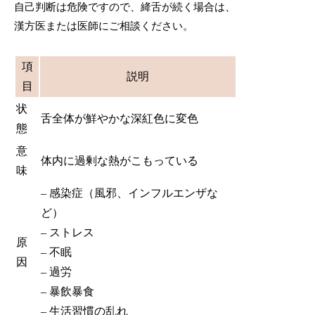
自己判断は危険ですので、絳舌が続く場合は、
漢方医または医師にご相談ください。
項
説明
目
状
舌全体が鮮やかな深紅色に変色
態
意
体内に過剰な熱がこもっている
味
– 感染症（風邪、インフルエンザな
ど）
– ストレス
原
– 不眠
因
– 過労
– 暴飲暴食
– 生活習慣の乱れ