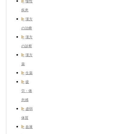
慢性
疾患
漢方
の治療
漢方
の診察
漢方
薬
生薬
疲
労・倦
怠感
虚弱
体質
血液