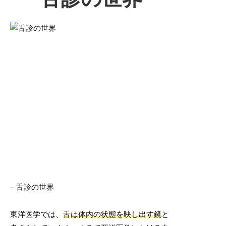
– 舌診の世界
東洋医学では、
舌は体内の状態を映し出す鏡
と