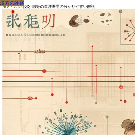
漢方の診察
漢方の診察
漢方の診察
漢方の診察
漢方の診察
漢方の診察
漢方の診察
漢方の診察
漢方の診察
漢方･ツボ･お灸･鍼等の東洋医学の分かりやすい解説