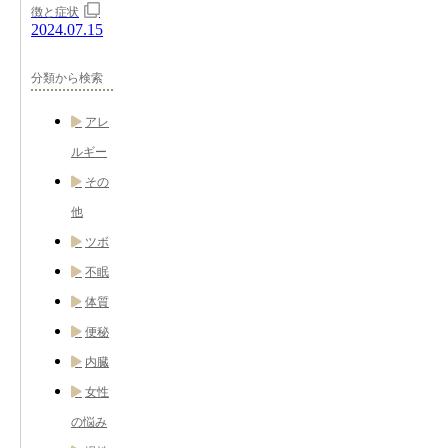
徴と症状
2024.07.15
分類から検索
アレ
ルギー
その
他
ツボ
不眠
体質
便秘
内臓
女性
の悩み