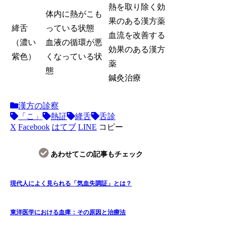
熱を取り除く効
体内に熱がこも
果のある漢方薬
絳舌
っている状態
血流を改善する
（濃い
血液の循環が悪
効果のある漢方
紫色）
くなっている状
薬
態
鍼灸治療
漢方の診察
「こ」
熱証
絳舌
舌診
X
Facebook
はてブ
LINE
コピー
あわせてこの記事もチェック
現代人によく見られる「気血失調証」とは？
東洋医学における血痺：その原因と治療法