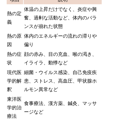
体温の上昇だけでなく、炎症や興
熱の定
奮、過剰な活動など、体内のバラ
義
ンスが崩れた状態
熱の原
体内のエネルギーの流れの滞りや
因
偏り
熱の症
顔の赤み、目の充血、喉の渇き、
状
イライラ、動悸など
現代医
細菌・ウイルス感染、自己免疫疾
学的解
患、ストレス、高血圧、甲状腺ホ
釈
ルモン異常など
東洋医
食事療法、漢方薬、鍼灸、マッサ
学的治
ージなど
療法