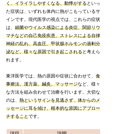
く、イライラしやすくなる、動悸がする
といっ
た症状は、いずれも体内に熱がこもっているサ
インです。現代医学の視点では、これらの症状
は、
細菌やウイルス感染による炎症、関節リウ
マチなどの自己免疫疾患、ストレスによる自律
神経の乱れ、高血圧、甲状腺ホルモンの過剰分
泌など、様々な原因で引き起こされる
と考えら
れます。
東洋医学では、熱の原因や症状に合わせて、
食
事療法、漢方薬、鍼灸、マッサージ
など、様々
な方法を組み合わせて治療を行います。大切な
のは、
熱というサインを見逃さず、体からのメ
ッセージに耳を傾け、根本的な原因にアプロー
チすること
です。
項目
説明