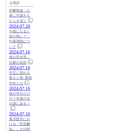
る用語
肝鬱脾虚：心
身に不調をも
たらす滞り
2024.07.20
午後になると
体が熱い？：
午後潮熱につ
いて
2024.07.16
体の司令塔：
任脈の役割
2024.07.16
交互に現れる
寒さと熱: 寒熱
交作とは
2024.07.16
体の半分だけ
汗？半身汗出
の謎に迫る！
2024.07.16
東洋医学にお
ける「肝気鬱
結」：その特