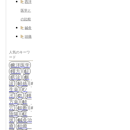
西洋
医学と
の比較
鍼灸
頭痛
人気のキーワ
ード
東洋医学
漢方
証
舌診
脈
診
経絡
生薬
ツ
ボ
気
漢
方薬
経
穴
診断
陰陽
症
状
鍼灸治
療
治療