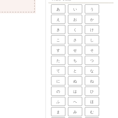
あ
い
う
え
お
か
き
く
け
こ
さ
し
す
せ
そ
た
ち
つ
て
と
な
に
ぬ
ね
の
は
ひ
ふ
へ
ほ
ま
み
む