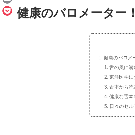
e
a
E
健康のバロメーター
c
m
P
e
a
o
b
i
c
o
l
k
o
健康のバロメ
e
k
舌の奥に潜
t
東洋医学に
舌本から読
健康な舌本
日々のセル