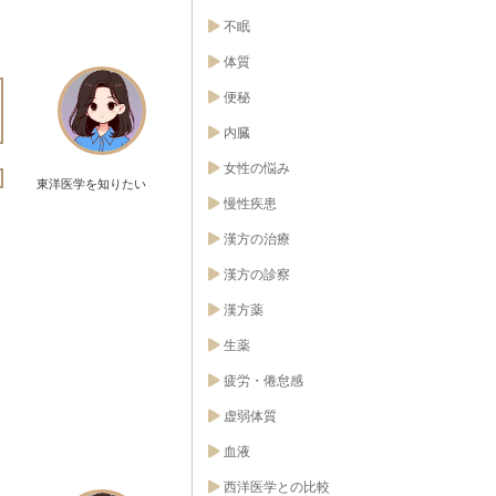
不眠
体質
便秘
内臓
女性の悩み
東洋医学を知りたい
慢性疾患
漢方の治療
漢方の診察
漢方薬
生薬
疲労・倦怠感
虚弱体質
血液
西洋医学との比較