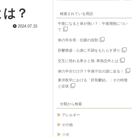
とは？
検索されている用語
午後になると体が熱い？：午後潮熱につい
2024.07.15
て
体の司令塔：任脈の役割
肝鬱脾虚：心身に不調をもたらす滞り
交互に現れる寒さと熱: 寒熱交作とは
体の半分だけ汗？半身汗出の謎に迫る！
東洋医学における「肝気鬱結」：その特徴
と症状
分類から検索
アレルギー
その他
ツボ