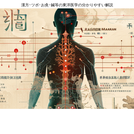
漢方･ツボ･お灸･鍼等の東洋医学の分かりやすい解説