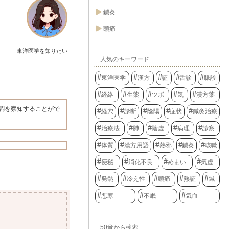
鍼灸
頭痛
東洋医学を知りたい
人気のキーワード
東洋医学
漢方
証
舌診
脈診
経絡
生薬
ツボ
気
漢方薬
調を察知することがで
経穴
診断
陰陽
症状
鍼灸治療
治療法
肺
陰虚
病理
診察
体質
漢方用語
熱邪
鍼灸
咳嗽
便秘
消化不良
めまい
気虚
発熱
冷え性
頭痛
熱証
鍼
悪寒
不眠
気血
50音から検索