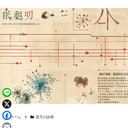
L
i
X
ホーム
漢方の診察
n
F