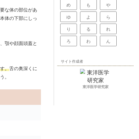
め
も
や
要な体の部位があ
ゆ
よ
ら
本体の下部にしっ
り
る
れ
ろ
わ
ん
、顎や顔面頭蓋と
サイト作成者
す。
舌の奥深くに
う。
東洋医学研究家