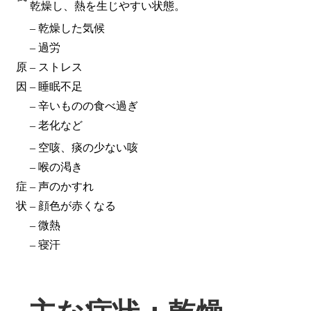
乾燥し、熱を生じやすい状態。
– 乾燥した気候
– 過労
原
– ストレス
因
– 睡眠不足
– 辛いものの食べ過ぎ
– 老化など
– 空咳、痰の少ない咳
– 喉の渇き
症
– 声のかすれ
状
– 顔色が赤くなる
– 微熱
– 寝汗