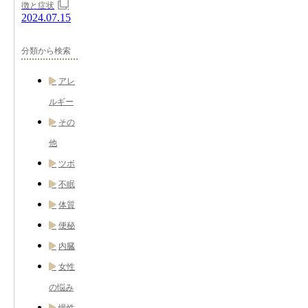
徴と症状
2024.07.15
分類から検索
アレ
ルギー
その
他
ツボ
不眠
体質
便秘
内臓
女性
の悩み
慢性