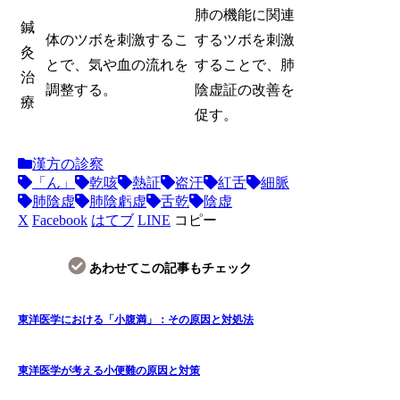
肺の機能に関連
鍼
体のツボを刺激するこ
するツボを刺激
灸
とで、気や血の流れを
することで、肺
治
調整する。
陰虚証の改善を
療
促す。
漢方の診察
「ん」
乾咳
熱証
盗汗
紅舌
細脈
肺陰虚
肺陰虧虚
舌乾
陰虚
X
Facebook
はてブ
LINE
コピー
あわせてこの記事もチェック
東洋医学における「小腹満」：その原因と対処法
東洋医学が考える小便難の原因と対策