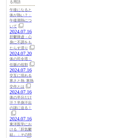
る用語
午後になると
体が熱い？：
午後潮熱につ
いて
2024.07.16
肝鬱脾虚：心
身に不調をも
たらす滞り
2024.07.20
体の司令塔：
任脈の役割
2024.07.16
交互に現れる
寒さと熱: 寒熱
交作とは
2024.07.16
体の半分だけ
汗？半身汗出
の謎に迫る！
2024.07.16
東洋医学にお
ける「肝気鬱
結」：その特