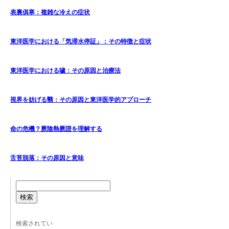
表裏俱寒：複雑な冷えの症状
東洋医学における「気滞水停証」：その特徴と症状
東洋医学における噦：その原因と治療法
視界を妨げる翳：その原因と東洋医学的アプローチ
命の危機？厥陰熱厥證を理解する
舌苔脱落：その原因と意味
検索
検索されてい