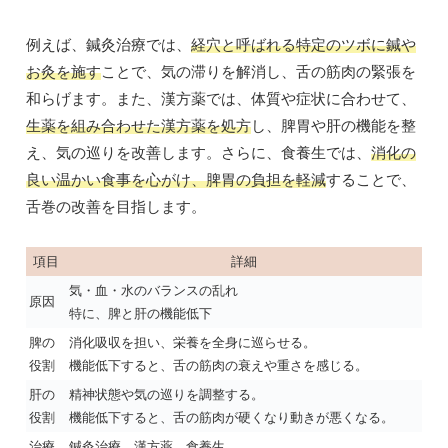
例えば、鍼灸治療では、
経穴と呼ばれる特定のツボに鍼や
お灸を施す
ことで、気の滞りを解消し、舌の筋肉の緊張を
和らげます。また、漢方薬では、体質や症状に合わせて、
生薬を組み合わせた漢方薬を処方
し、脾胃や肝の機能を整
え、気の巡りを改善します。さらに、食養生では、
消化の
良い温かい食事を心がけ、脾胃の負担を軽減
することで、
舌巻の改善を目指します。
項目
詳細
気・血・水のバランスの乱れ
原因
特に、脾と肝の機能低下
脾の
消化吸収を担い、栄養を全身に巡らせる。
役割
機能低下すると、舌の筋肉の衰えや重さを感じる。
肝の
精神状態や気の巡りを調整する。
役割
機能低下すると、舌の筋肉が硬くなり動きが悪くなる。
治療
鍼灸治療、漢方薬、食養生