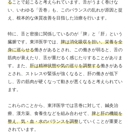
る
ことで起こると考えられています。舌がうまく巻けな
い、いわゆる「舌巻」も、このバランスの乱れが原因と捉
え、根本的な体質改善を目指した治療を行います。
特に、舌と密接に関係しているのが「脾」と「肝」という
臓腑です。東洋医学では、
脾は消化吸収を担い、栄養を全
身に巡らせる
働きがあるとされ、この働きが弱ると、舌の
筋肉が衰えたり、舌が重だるく感じたりすることがありま
す。また、
肝は精神状態や気の巡りを調整する
働きがある
とされ、ストレスや緊張が強くなると、肝の働きが低下
し、舌の筋肉が硬くなって動きが悪くなると考えられてい
ます。
これらのことから、東洋医学では舌巻に対して、鍼灸治
療、漢方薬、食養生などを組み合わせて、
脾と肝の機能を
整え、気・血・水のバランスを調整
していくことが重要と
されています。