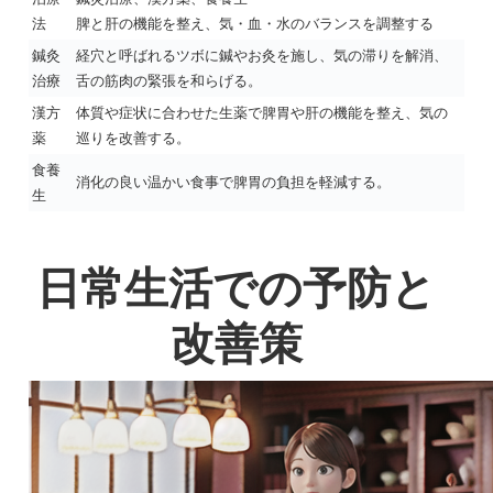
法
脾と肝の機能を整え、気・血・水のバランスを調整する
鍼灸
経穴と呼ばれるツボに鍼やお灸を施し、気の滞りを解消、
治療
舌の筋肉の緊張を和らげる。
漢方
体質や症状に合わせた生薬で脾胃や肝の機能を整え、気の
薬
巡りを改善する。
食養
消化の良い温かい食事で脾胃の負担を軽減する。
生
日常生活での予防と
改善策