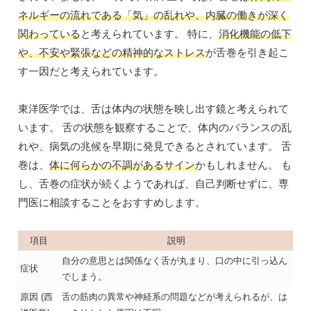
ネルギーの流れである「気」の乱れや、内臓の働きが深く
関わっている
と考えられています。 特に、
消化機能の低下
や、不安や緊張などの精神的なストレス
が舌巻を引き起こ
す一因だと考えられています。
東洋医学では、舌は体内の状態を映し出す鏡と考えられて
います。 舌の状態を観察することで、体内のバランスの乱
れや、病気の兆候を早期に発見できるとされています。 舌
巻は、
体に何らかの不調があるサイン
かもしれません。 も
し、舌巻の症状が続くようであれば、自己判断せずに、専
門医に相談することをおすすめします。
項目
説明
自分の意思とは関係なく舌が丸まり、口の中に引っ込ん
症状
でしまう。
原因 (西
舌の筋肉の異常や神経系の問題などが考えられるが、は