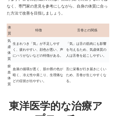
なく、専門家の意見を参考にしながら、自身の体質に合っ
た方法で改善を目指しましょう。
体
特徴
舌巻との関係
質
気
生まれつき「気」が不足しやす
「気」は舌の筋肉にも影響
虚
く、疲れやすい、顔色が悪い、声
を与えるため、気虚体質の
体
にハリがないなどの特徴がある。
人は舌巻を起こしやすい。
質
瘀
血液の循環が悪く、肌や唇の色が
舌に栄養が行き届きにくい
血
暗く、冷え性や肩こり、生理痛な
ため、舌巻が生じやすくな
体
どの症状が出やすい。
る。
質
東洋医学的な治療ア