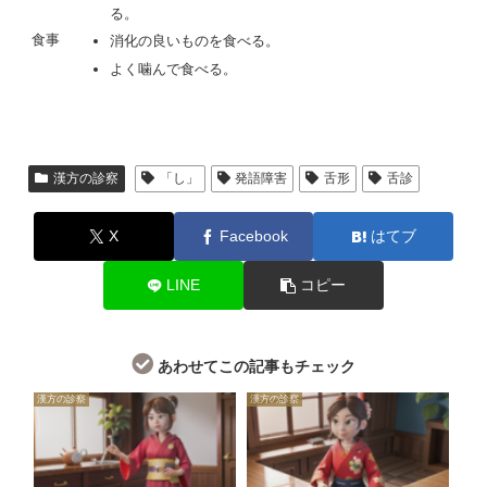
る。
食事
消化の良いものを食べる。
よく噛んで食べる。
漢方の診察
「し」
発語障害
舌形
舌診
X
Facebook
はてブ
LINE
コピー
あわせてこの記事もチェック
漢方の診察
漢方の診察