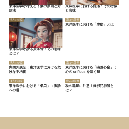
東洋医学が考える下痢の原因と対
東洋医学における隠痛：その特徴
処法
と意味
漢方の診察
漢方の診察
東洋医学における「虚痞」とは
東洋医学が診る振水音：その意味
とは？
漢方の診察
漢方の診察
内閉外脱証：東洋医学における危
東洋医学における「痰迷心竅」：
険な不均衡
心の orifices を塞ぐ痰
漢方の診察
漢方の診察
東洋医学における「氣口」：脈診
秋の乾燥に注意！燥邪犯肺證と
への道
は？