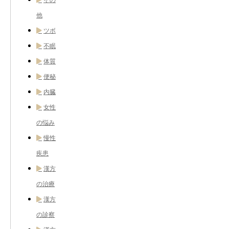
他
ツボ
不眠
体質
便秘
内臓
女性
の悩み
慢性
疾患
漢方
の治療
漢方
の診察