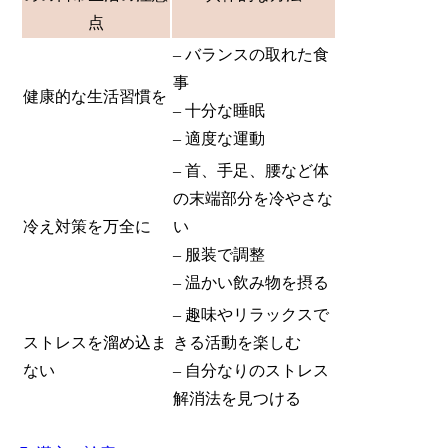
点
– バランスの取れた食
事
健康的な生活習慣を
– 十分な睡眠
– 適度な運動
– 首、手足、腰など体
の末端部分を冷やさな
冷え対策を万全に
い
– 服装で調整
– 温かい飲み物を摂る
– 趣味やリラックスで
ストレスを溜め込ま
きる活動を楽しむ
ない
– 自分なりのストレス
解消法を見つける