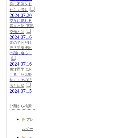
身に不調をも
たらす滞り
2024.07.20
交互に現れる
寒さと熱: 寒熱
交作とは
2024.07.16
体の半分だけ
汗？半身汗出
の謎に迫る！
2024.07.16
東洋医学にお
ける「肝気鬱
結」：その特
徴と症状
2024.07.15
分類から検索
アレ
ルギー
その