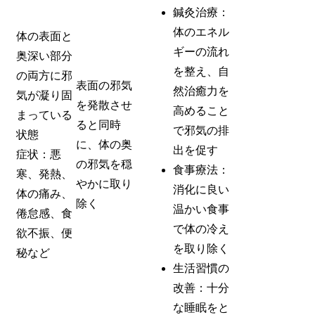
鍼灸治療：
体のエネル
体の表面と
ギーの流れ
奥深い部分
を整え、自
の両方に邪
表面の邪気
然治癒力を
気が凝り固
を発散させ
高めること
まっている
ると同時
で邪気の排
状態
に、体の奥
出を促す
症状：悪
の邪気を穏
食事療法：
寒、発熱、
やかに取り
消化に良い
体の痛み、
除く
温かい食事
倦怠感、食
で体の冷え
欲不振、便
を取り除く
秘など
生活習慣の
改善：十分
な睡眠をと