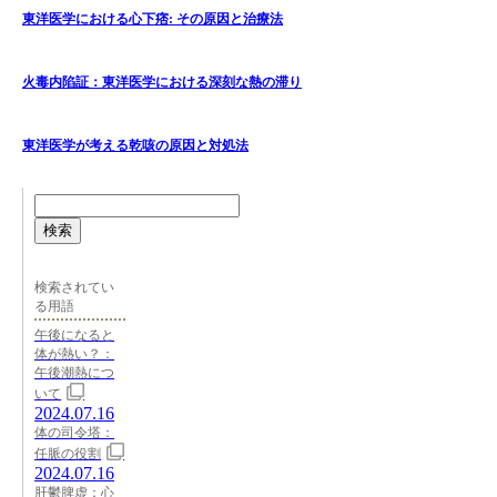
東洋医学における心下痞: その原因と治療法
火毒内陷証：東洋医学における深刻な熱の滞り
東洋医学が考える乾咳の原因と対処法
検索
検索されてい
る用語
午後になると
体が熱い？：
午後潮熱につ
いて
2024.07.16
体の司令塔：
任脈の役割
2024.07.16
肝鬱脾虚：心