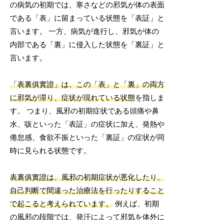
の病気の初期では、寒さなどの邪気が体の表面
である「表」に留まっている状態を「表証」と
言います。 一方、病気が進行し、邪気が体の
内部である「裏」に侵入した状態を「裏証」と
言います。
「表裏俱實證」は、この「表」と「裏」の両方
に邪気が滞り、症状が現れている状態
を指しま
す。 つまり、風邪の初期症状である頭痛や鼻
水、咳といった「表証」の症状に加え、発熱や
倦怠感、食欲不振といった「裏証」の症状が同
時に見られる状態です。
表裏俱實證は、風邪の初期症状が悪化したり、
自己判断で間違った治療法を行ったりすること
で起こると考えられています。
例えば、初期
の風邪の段階では、発汗によって邪気を体外に