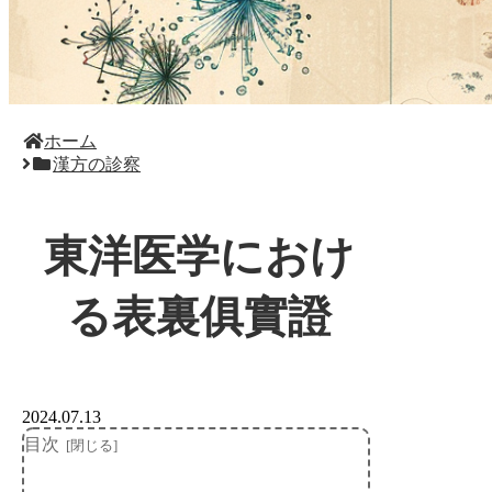
ホーム
漢方の診察
東洋医学におけ
る表裏俱實證
2024.07.13
目次