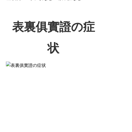
表裏俱實證の症
状