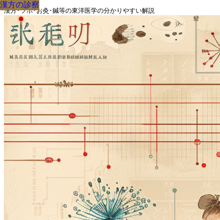
漢方の診察
漢方の診察
漢方の診察
漢方の診察
漢方の診察
漢方の診察
漢方の診察
漢方の診察
漢方の診察
漢方･ツボ･お灸･鍼等の東洋医学の分かりやすい解説