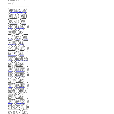
ード
東洋医学
漢方
証
舌診
脈
診
経絡
生薬
ツ
ボ
気
漢
方薬
経
穴
診断
症状
陰
陽
鍼灸治
療
治療
法
陰虚
肺
病理
診察
体
質
熱邪
鍼灸
漢方
用語
咳
嗽
便秘
消化不良
めまい
気