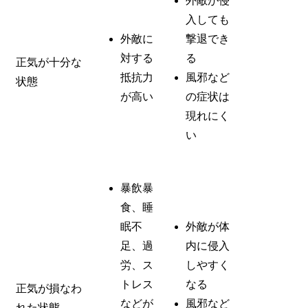
外敵が侵
入しても
外敵に
撃退でき
対する
る
正気が十分な
抵抗力
風邪など
状態
が高い
の症状は
現れにく
い
暴飲暴
食、睡
眠不
外敵が体
足、過
内に侵入
労、ス
しやすく
トレス
なる
正気が損なわ
などが
風邪など
れた状態