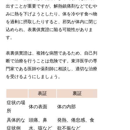
出すことが重要ですが、解熱鎮痛剤などでむや
みに熱を下げようとしたり、体を冷やす食べ物
を過剰に摂取したりすると、邪気が体内に閉じ
込められ、表裏俱實證に陥る可能性がありま
す。
表裏俱實證は、複雑な病態であるため、自己判
断で治療を行うことは危険です。東洋医学の専
門家である医師や薬剤師に相談し、適切な治療
を受けるようにしましょう。
表証
裏証
症状の場
体の表面
体の内部
所
具体的な
頭痛、鼻
発熱、倦怠感、食
症状例
水、咳など
欲不振など