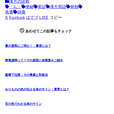
漢方の診察
「ん」
便秘
実証
漢方用語
発熱
表裏
頭痛
X
Facebook
はてブ
LINE
コピー
あわせてこの記事もチェック
夏の湿気にご用心！：暑湿とは？
脾胃虚弱って？その原因と改善策をご紹介
瘟毒下注證：その脅威と対処法
おりものの色が伝える体のサイン：黄帯とは？
舌の色でわかる体のサイン