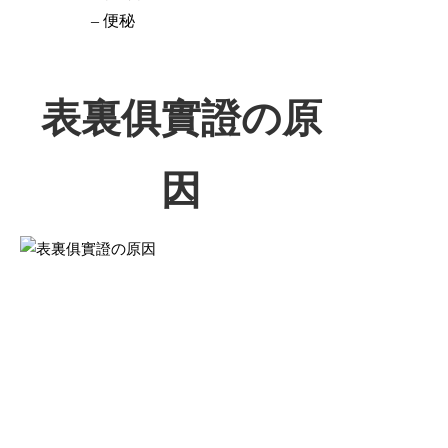
– 便秘
表裏俱實證の原
因