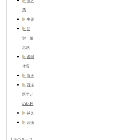
漢方
薬
生薬
疲
労・倦
怠感
虚弱
体質
血液
西洋
医学と
の比較
鍼灸
頭痛
人気のキーワ