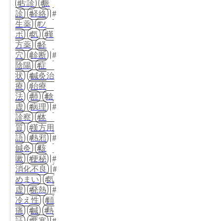
舌診
脈
診
経絡
生薬
ツ
ボ
気
漢
方薬
経
穴
診断
陰陽
症
状
鍼灸治
療
治療
法
肺
陰
虚
病理
診察
体
質
漢方用
語
熱邪
鍼灸
咳
嗽
便秘
消化不良
めまい
気
虚
発熱
冷え性
頭
痛
鍼
熱
証
悪寒