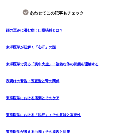
あわせてこの記事もチェック
顔の歪みに潜む病：口眼喎斜とは？
東洋医学が紐解く「心汗」の謎
東洋医学で見る「実中夾虚」：複雑な体の状態を理解する
夜明けの警告：五更泄と腎の関係
東洋医学における痞満とそのケア
東洋医学における「脱汗」：その意味と重要性
東洋医学が考える白濁：その原因と対策