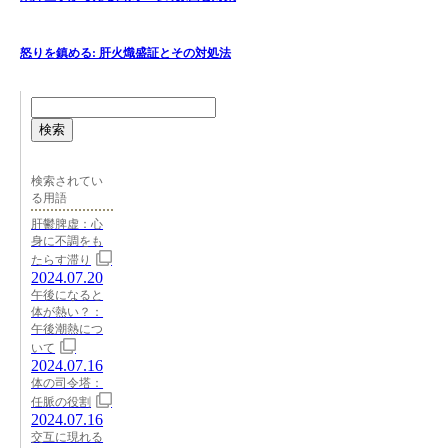
怒りを鎮める: 肝火熾盛証とその対処法
検索
検索されてい
る用語
肝鬱脾虚：心
身に不調をも
たらす滞り
2024.07.20
午後になると
体が熱い？：
午後潮熱につ
いて
2024.07.16
体の司令塔：
任脈の役割
2024.07.16
交互に現れる