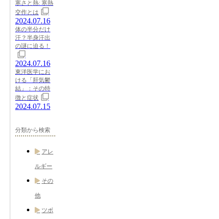
寒さと熱: 寒熱
交作とは
2024.07.16
体の半分だけ
汗？半身汗出
の謎に迫る！
2024.07.16
東洋医学にお
ける「肝気鬱
結」：その特
徴と症状
2024.07.15
分類から検索
アレ
ルギー
その
他
ツボ