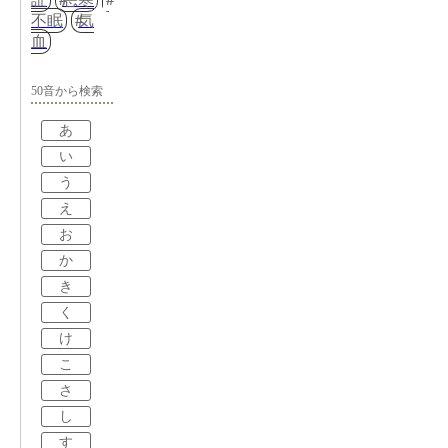
不眠
気
血
50音から検索
あ
い
う
え
お
か
き
く
け
こ
さ
し
す