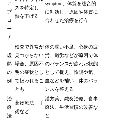
ア
symptom、体質を総合的
スを特定し、
プ
に判断し、原因や体質に
熱を下げる
ロ
合わせた治療を行う
ー
チ
検査で異常が
体の潤い不足、心身の疲
虚
見つからない
労、過労などが原因で体
熱
場合、原因不
のバランスが崩れた状態
の
明の症状とし
として捉え、陰陽や気、
例
て扱われるこ
血などを補い、体のバラ
とも
ンスを整える
治
漢方薬、鍼灸治療、食事
薬物療法、手
療
療法、生活習慣の改善な
術など
法
ど