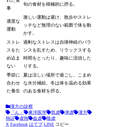
れた食
旬の食材を積極的に摂る。
事
激しい運動は避け、散歩やストレ
適度な
ッチなど無理のない範囲で体を動
運動
かす。
ストレ
過剰なストレスは自律神経のバラ
スをた
ンスを乱すため、リラックスする
め込ま
時間をとったり、趣味に没頭した
ない
りする。
季節に
夏は涼しい場所で過ごし、こまめ
合わせ
な水分補給。冬は体を温める効果
た養生
のある食材を摂る。
漢方の診察
「ん」
東洋医学
気虚
津虚
漢方
熱証
虚熱
血虚
陰虚
X
Facebook
はてブ
LINE
コピー