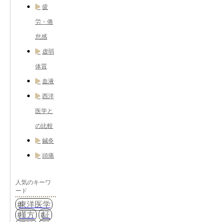
疲
労・倦
怠感
虚弱
体質
血液
西洋
医学と
の比較
鍼灸
頭痛
人気のキーワ
ード
東洋医学
漢方
証