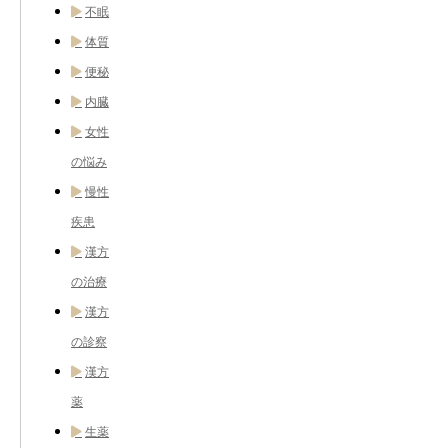
不眠
体質
便秘
内臓
女性
の悩み
慢性
疾患
漢方
の治療
漢方
の診察
漢方
薬
生薬