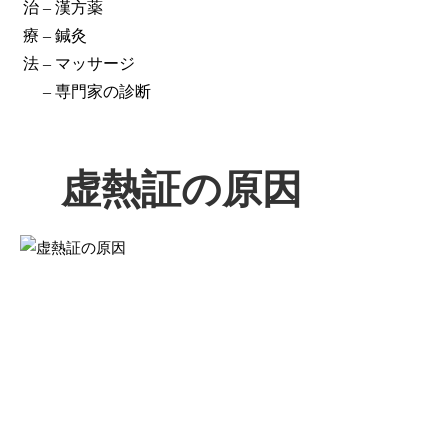
治
– 漢方薬
療
– 鍼灸
法
– マッサージ
– 専門家の診断
虚熱証の原因