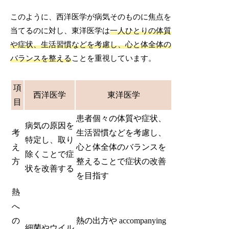
このように、西洋医学が病気そのものに焦点を
当てるのに対し、東洋医学は
一人ひとりの体質
や症状、生活習慣などを考慮し、心と体全体の
バランスを整える
ことを重視しています。
項
西洋医学
東洋医学
目
患者個々の体質や症状、
病気の原因を
考
生活習慣などを考慮し、
特定し、取り
え
心と体全体のバランスを
除くことで症
方
整えることで症状の改善
状を改善する
を目指す
熱
へ
の
熱の出方や accompanying
細菌やウイル