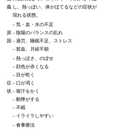
義
し、熱っぽい、体がほてるなどの症状が
現れる状態。
– 気・血・水の不足
原
– 陰陽のバランスの乱れ
因
– 過労、睡眠不足、ストレス
– 貧血、月経不順
– 熱っぽさ、のぼせ
– 顔色が赤くなる
– 目が乾く
症
– 口が渇く
状
– 寝汗をかく
– 動悸がする
– 不眠
– イライラしやすい
– 食事療法