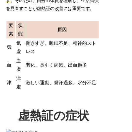
す
。そのため、自分の体質を理解し、生活習慣
を見直すことが虚熱証の改善には重要です。
要
状
原因
素
態
気
働きすぎ、睡眠不足、精神的スト
気
虚
レス
血
血
老化、長引く病気、出血過多
虚
津
津
激しい運動、発汗過多、水分不足
虚
虚熱証の症状