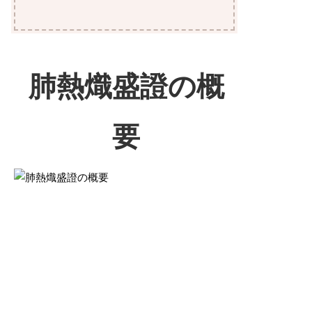
肺熱熾盛證の概
要