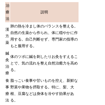
治
療
説明
法
肺の熱を冷まし体のバランスを整える。
漢
自然の生薬から作られ、体に穏やかに作
方
用する。自己判断せず、専門家の指導の
薬
もと服用する。
鍼
体のツボに鍼を刺したりお灸をすえるこ
灸
とで、気の流れを整え自然治癒力を高め
治
る。
療
食
脂っこい食事や甘いものを控え、新鮮な
事
野菜や果物を摂取する。特に、梨、大
療
根、豆腐などは身体を冷やす効果があ
法
る。