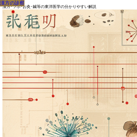
漢方の診察
漢方の診察
漢方の診察
漢方の診察
漢方の診察
漢方の診察
漢方の診察
漢方の診察
漢方の診察
漢方･ツボ･お灸･鍼等の東洋医学の分かりやすい解説