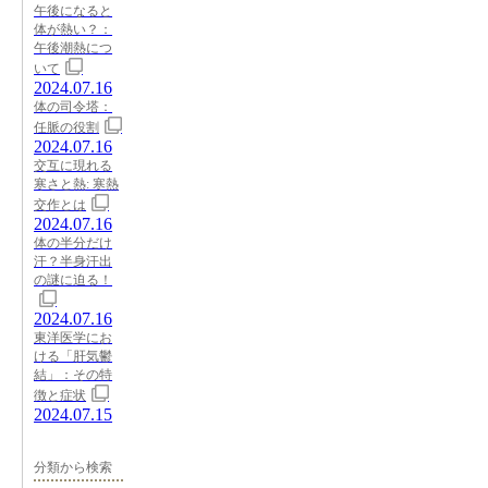
午後になると
体が熱い？：
午後潮熱につ
いて
2024.07.16
体の司令塔：
任脈の役割
2024.07.16
交互に現れる
寒さと熱: 寒熱
交作とは
2024.07.16
体の半分だけ
汗？半身汗出
の謎に迫る！
2024.07.16
東洋医学にお
ける「肝気鬱
結」：その特
徴と症状
2024.07.15
分類から検索