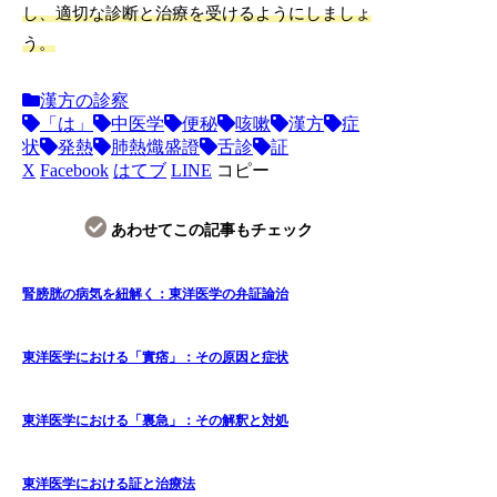
し、適切な診断と治療を受けるようにしましょ
う。
漢方の診察
「は」
中医学
便秘
咳嗽
漢方
症
状
発熱
肺熱熾盛證
舌診
証
X
Facebook
はてブ
LINE
コピー
あわせてこの記事もチェック
腎膀胱の病気を紐解く：東洋医学の弁証論治
東洋医学における「實痞」：その原因と症状
東洋医学における「裏急」：その解釈と対処
東洋医学における証と治療法