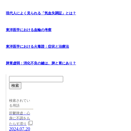
現代人によく見られる「気血失調証」とは？
東洋医学における血輪の考察
東洋医学における火毒證：症状と治療法
脾胃虚弱：消化不良の鍵は、脾と胃にあり？
検索
検索されてい
る用語
肝鬱脾虚：心
身に不調をも
たらす滞り
2024.07.20