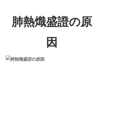
肺熱熾盛證の原
因