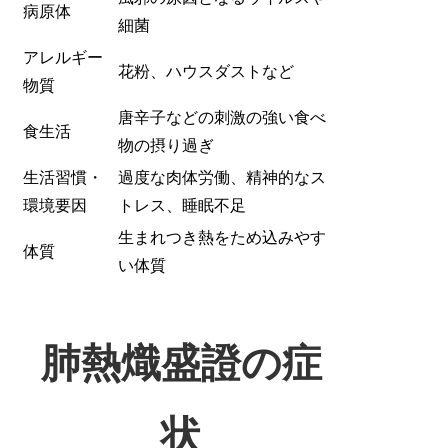
病原体
細菌
アレルギー
花粉、ハウスダストなど
物質
唐辛子などの刺激の強い食べ
食生活
物の摂り過ぎ
生活習慣・
過度な肉体労働、精神的なス
環境要因
トレス、睡眠不足
生まれつき熱をため込みやす
体質
い体質
肺熱熾盛證の症
状