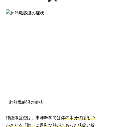
– 肺熱熾盛證の症状
肺熱熾盛證は、東洋医学では
体の水分代謝をつ
かさどる「肺」に過剰な熱がこもった状態
と捉