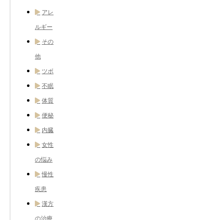
アレ
ルギー
その
他
ツボ
不眠
体質
便秘
内臓
女性
の悩み
慢性
疾患
漢方
の治療