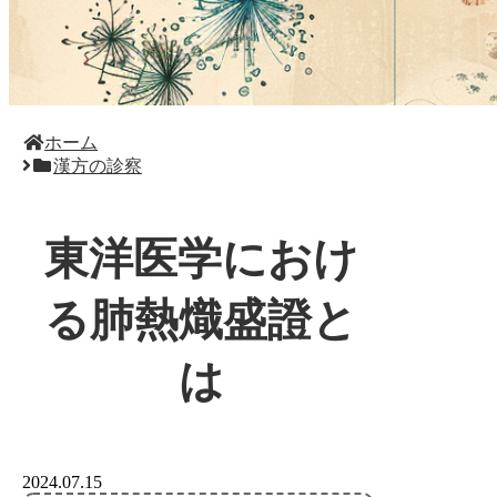
ホーム
漢方の診察
東洋医学におけ
る肺熱熾盛證と
は
2024.07.15