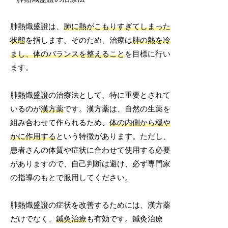
肺熱熾盛證は、
肺に熱がこもりすぎてしまった
状態
を指します。そのため、治療は
肺の熱を冷
まし、体のバランスを整えること
を目標に行い
ます。
肺熱熾盛證の治療法として、特に重要とされて
いるのが
漢方薬
です。漢方薬は、自然の生薬を
組み合わせて作られるため、
体の内側から穏や
かに作用する
という特徴があります。ただし、
患者さんの体質や症状に合わせて使用する必要
がありますので、自己判断は避け、必ず専門家
の指導のもとで服用してください。
肺熱熾盛證の症状を改善するためには、漢方薬
だけでなく、
鍼灸治療
も有効です。鍼灸治療