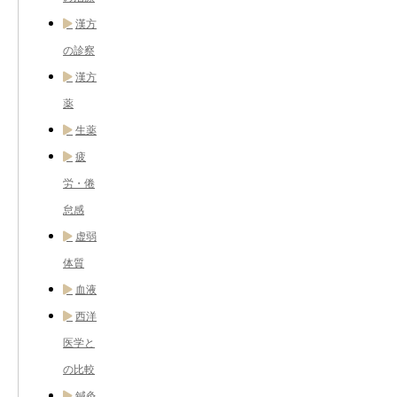
漢方
の診察
漢方
薬
生薬
疲
労・倦
怠感
虚弱
体質
血液
西洋
医学と
の比較
鍼灸