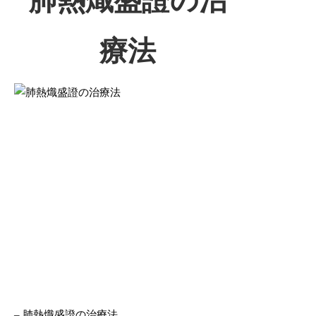
肺熱熾盛證の治
療法
– 肺熱熾盛證の治療法