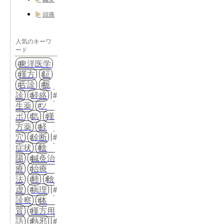
頭痛
人気のキーワ
ード
東洋医学
漢方
証
舌診
脈
診
経絡
生薬
ツ
ボ
気
漢
方薬
経
穴
診断
症状
陰
陽
鍼灸治
療
治療
法
肺
陰
虚
病理
診察
体
質
漢方用
語
熱邪