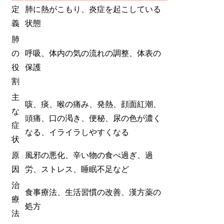
定
肺に熱がこもり、炎症を起こしている
義
状態
肺
の
呼吸、体内の気の流れの調整、体表の
役
保護
割
主
咳、痰、喉の痛み、発熱、顔面紅潮、
な
頭痛、口の渇き、便秘、尿の色が濃く
症
なる、イライラしやすくなる
状
原
風邪の悪化、辛い物の食べ過ぎ、過
因
労、ストレス、睡眠不足など
治
食事療法、生活習慣の改善、漢方薬の
療
処方
法