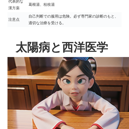
代表的な
葛根湯、桂枝湯
漢方薬
自己判断での服用は危険。必ず専門家の診断のもと、
注意点
適切な治療を受ける。
太陽病と西洋医学