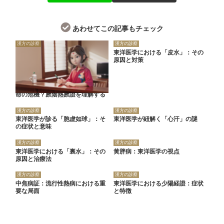
あわせてこの記事もチェック
漢方の診察
漢方の診察
東洋医学における「皮水」：その
原因と対策
命の危機？厥陰熱厥證を理解する
漢方の診察
漢方の診察
東洋医学が診る「胞虚如球」：そ
東洋医学が紐解く「心汗」の謎
の症状と意味
漢方の診察
漢方の診察
東洋医学における「裏水」：その
黄胖病：東洋医学の視点
原因と治療法
漢方の診察
漢方の診察
中焦病証：流行性熱病における重
東洋医学における少陽経證：症状
要な局面
と特徴