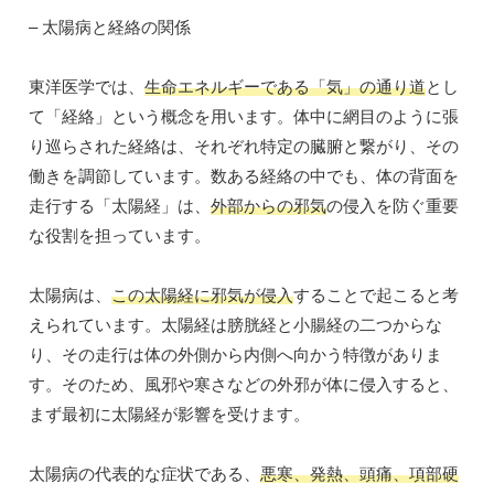
– 太陽病と経絡の関係
東洋医学では、
生命エネルギーである「気」の通り道
とし
て「経絡」という概念を用います。体中に網目のように張
り巡らされた経絡は、それぞれ特定の臓腑と繋がり、その
働きを調節しています。数ある経絡の中でも、体の背面を
走行する「太陽経」は、
外部からの邪気
の侵入を防ぐ重要
な役割を担っています。
太陽病は、
この太陽経に邪気が侵入
することで起こると考
えられています。太陽経は膀胱経と小腸経の二つからな
り、その走行は体の外側から内側へ向かう特徴がありま
す。そのため、風邪や寒さなどの外邪が体に侵入すると、
まず最初に太陽経が影響を受けます。
太陽病の代表的な症状である、
悪寒、発熱、頭痛、項部硬