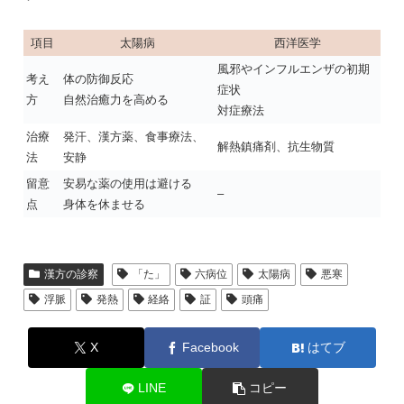
項目
太陽病
西洋医学
風邪やインフルエンザの初期
考え
体の防御反応
症状
方
自然治癒力を高める
対症療法
治療
発汗、漢方薬、食事療法、
解熱鎮痛剤、抗生物質
法
安静
留意
安易な薬の使用は避ける
–
点
身体を休ませる
漢方の診察
「た」
六病位
太陽病
悪寒
浮脈
発熱
経絡
証
頭痛
X
Facebook
はてブ
LINE
コピー