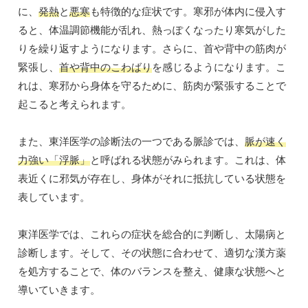
に、
発熱
と
悪寒
も特徴的な症状です。寒邪が体内に侵入す
ると、体温調節機能が乱れ、熱っぽくなったり寒気がした
りを繰り返すようになります。さらに、首や背中の筋肉が
緊張し、
首や背中のこわばり
を感じるようになります。こ
れは、寒邪から身体を守るために、筋肉が緊張することで
起こると考えられます。
また、東洋医学の診断法の一つである脈診では、
脈が速く
力強い「浮脈」
と呼ばれる状態がみられます。これは、体
表近くに邪気が存在し、身体がそれに抵抗している状態を
表しています。
東洋医学では、これらの症状を総合的に判断し、太陽病と
診断します。そして、その状態に合わせて、適切な漢方薬
を処方することで、体のバランスを整え、健康な状態へと
導いていきます。