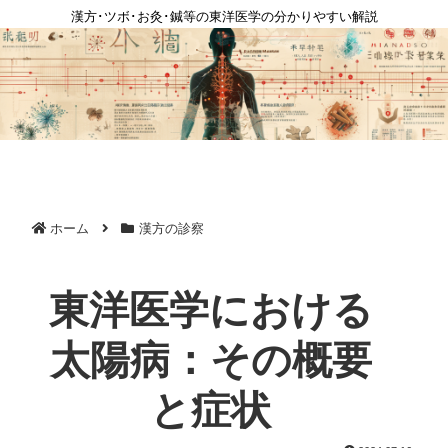
漢方･ツボ･お灸･鍼等の東洋医学の分かりやすい解説
ホーム
漢方の診察
東洋医学における
太陽病：その概要
と症状