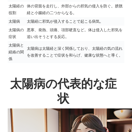
太陽経の
体の背面を走行し、外部からの邪気の侵入を防ぐ。膀胱
役割
経と小腸経の二つからなる。
太陽病
太陽経に邪気が侵入することで起こる病気。
太陽病の
悪寒、発熱、頭痛、項部硬直など。体は侵入した邪気を
症状
追い出そうとする反応。
太陽病と
太陽病は太陽経と深く関係しており、太陽経の気の流れ
経絡の関
を改善することで症状を和らげ、健康な状態へと導く。
係
太陽病の代表的な症
状