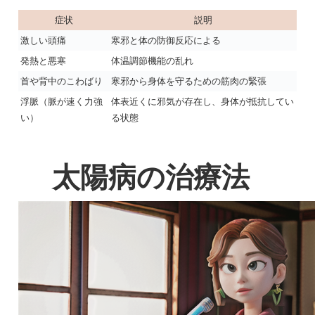
症状
説明
激しい頭痛
寒邪と体の防御反応による
発熱と悪寒
体温調節機能の乱れ
首や背中のこわばり
寒邪から身体を守るための筋肉の緊張
浮脈（脈が速く力強
体表近くに邪気が存在し、身体が抵抗してい
い）
る状態
太陽病の治療法