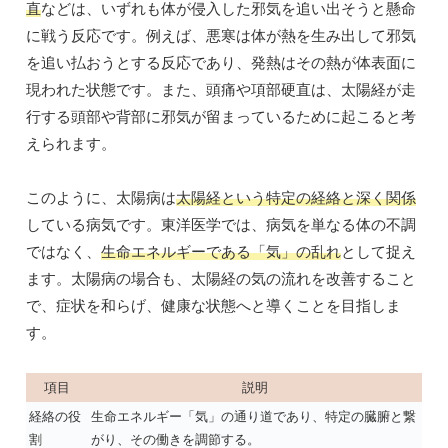
直
などは、いずれも体が侵入した邪気を追い出そうと懸命
に戦う反応です。例えば、悪寒は体が熱を生み出して邪気
を追い払おうとする反応であり、発熱はその熱が体表面に
現われた状態です。また、頭痛や項部硬直は、太陽経が走
行する頭部や背部に邪気が留まっているために起こると考
えられます。
このように、太陽病は
太陽経という特定の経絡と深く関係
している病気です。東洋医学では、病気を単なる体の不調
ではなく、
生命エネルギーである「気」の乱れ
として捉え
ます。太陽病の場合も、太陽経の気の流れを改善すること
で、症状を和らげ、健康な状態へと導くことを目指しま
す。
項目
説明
経絡の役
生命エネルギー「気」の通り道であり、特定の臓腑と繋
割
がり、その働きを調節する。