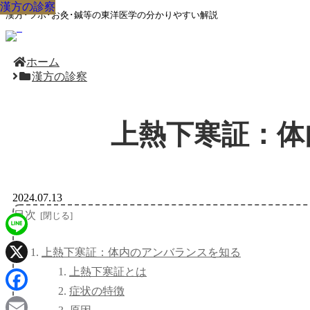
漢方の診察
漢方の診察
漢方の診察
漢方の診察
漢方の診察
漢方の診察
漢方の診察
漢方の診察
漢方の診察
漢方･ツボ･お灸･鍼等の東洋医学の分かりやすい解説
ホーム
漢方の診察
上熱下寒証：体
2024.07.13
目次
Line
上熱下寒証：体内のアンバランスを知る
上熱下寒証とは
X
症状の特徴
Facebook