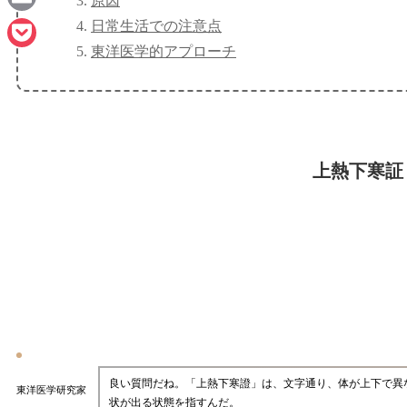
原因
Email
日常生活での注意点
東洋医学的アプローチ
Pocket
上熱下寒証
良い質問だね。「上熱下寒證」は、文字通り、体が上下で異
東洋医学研究家
状が出る状態を指すんだ。