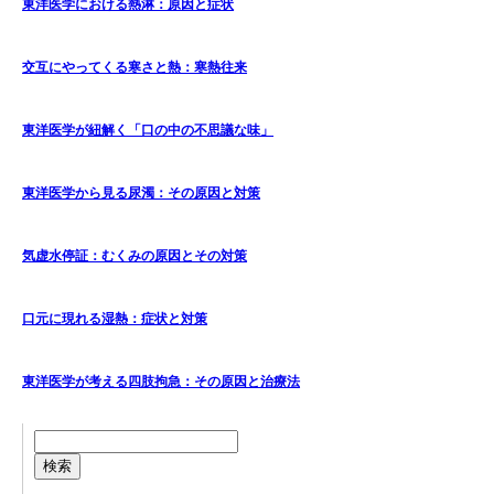
東洋医学における熱淋：原因と症状
交互にやってくる寒さと熱：寒熱往来
東洋医学が紐解く「口の中の不思議な味」
東洋医学から見る尿濁：その原因と対策
気虚水停証：むくみの原因とその対策
口元に現れる湿熱：症状と対策
東洋医学が考える四肢拘急：その原因と治療法
検索