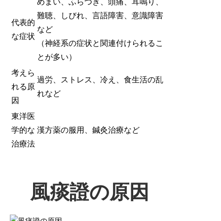
めまい、ふらつき、頭痛、耳鳴り、
難聴、しびれ、言語障害、意識障害
代表的
など
な症状
（神経系の症状と関連付けられるこ
とが多い）
考えら
過労、ストレス、冷え、食生活の乱
れる原
れなど
因
東洋医
学的な
漢方薬の服用、鍼灸治療など
治療法
風痰證の原因