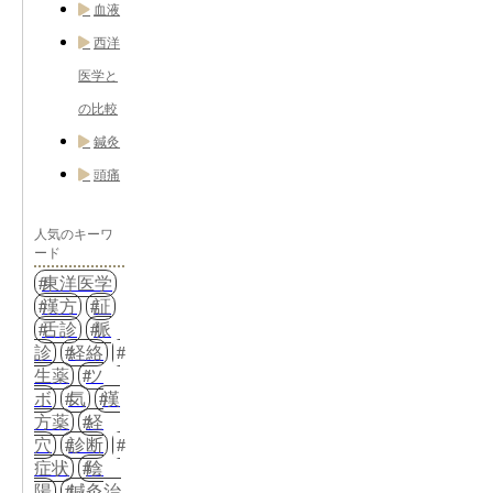
血液
西洋
医学と
の比較
鍼灸
頭痛
人気のキーワ
ード
東洋医学
漢方
証
舌診
脈
診
経絡
生薬
ツ
ボ
気
漢
方薬
経
穴
診断
症状
陰
陽
鍼灸治