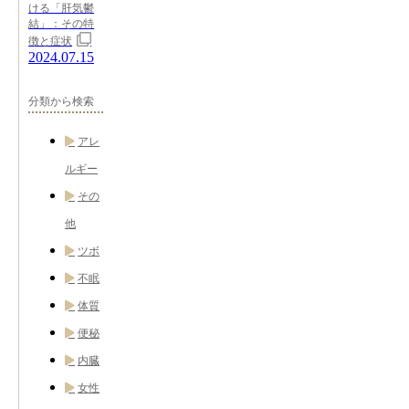
ける「肝気鬱
結」：その特
徴と症状
2024.07.15
分類から検索
アレ
ルギー
その
他
ツボ
不眠
体質
便秘
内臓
女性