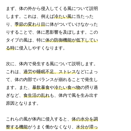
まず、体の外から侵入してくる風について説明
します。これは、例えば
冷たい風
に当たった
り、
季節の変わり目
に体がついていけなかった
りすることで、体に悪影響を及ぼします。この
タイプの風は、特に
体の防御機能が低下してい
る時
に侵入しやすくなります。
次に、体内で発生する風について説明します。
これは、
過労や睡眠不足、ストレス
などによっ
て、体の内部でバランスが崩れることで発生し
ます。また、
暴飲暴食
や
冷たい食べ物
の摂り過
ぎなど、
食生活の乱れ
も、体内で風を生み出す
原因となります。
これらの風が体内に侵入すると、
体の水分を調
整する機能
がうまく働かなくなり、
水分が滞っ