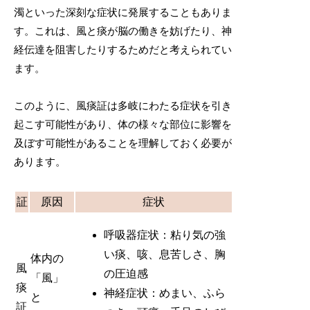
濁といった深刻な症状に発展することもありま
す。これは、風と痰が脳の働きを妨げたり、神
経伝達を阻害したりするためだと考えられてい
ます。
このように、風痰証は多岐にわたる症状を引き
起こす可能性があり、体の様々な部位に影響を
及ぼす可能性があることを理解しておく必要が
あります。
証
原因
症状
呼吸器症状：粘り気の強
い痰、咳、息苦しさ、胸
体内の
風
の圧迫感
「風」
痰
神経症状：めまい、ふら
と
証