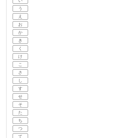
い
う
え
お
か
き
く
け
こ
さ
し
す
せ
そ
た
ち
つ
て