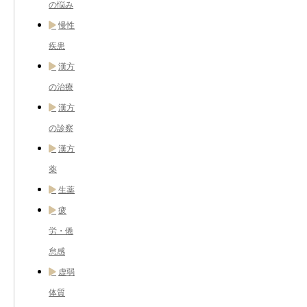
の悩み
慢性
疾患
漢方
の治療
漢方
の診察
漢方
薬
生薬
疲
労・倦
怠感
虚弱
体質