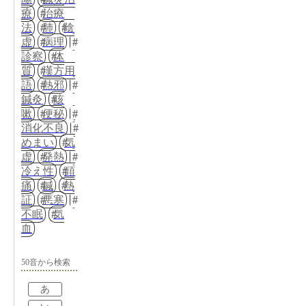
療
治療
法
肺
陰
虚
病理
診察
体
質
漢方用
語
熱邪
鍼灸
咳
嗽
便秘
消化不良
めまい
気
虚
発熱
冷え性
頭
痛
鍼
熱
証
悪寒
不眠
気
血
50音から検索
あ