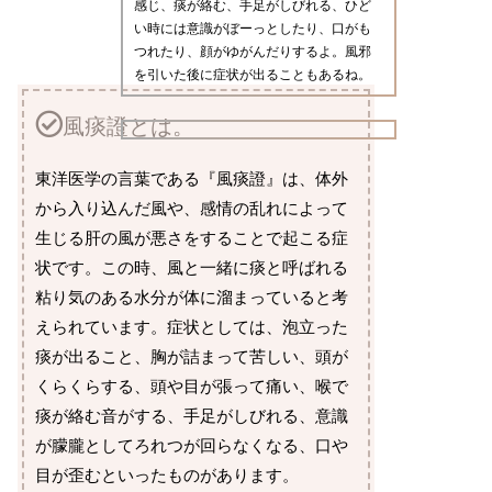
感じ、痰が絡む、手足がしびれる、ひど
い時には意識がぼーっとしたり、口がも
つれたり、顔がゆがんだりするよ。風邪
を引いた後に症状が出ることもあるね。
風痰證とは。
東洋医学の言葉である『風痰證』は、体外
から入り込んだ風や、感情の乱れによって
生じる肝の風が悪さをすることで起こる症
状です。この時、風と一緒に痰と呼ばれる
粘り気のある水分が体に溜まっていると考
えられています。症状としては、泡立った
痰が出ること、胸が詰まって苦しい、頭が
くらくらする、頭や目が張って痛い、喉で
痰が絡む音がする、手足がしびれる、意識
が朦朧としてろれつが回らなくなる、口や
目が歪むといったものがあります。