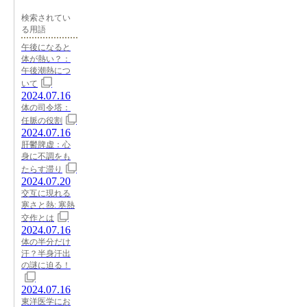
検索されてい
る用語
午後になると
体が熱い？：
午後潮熱につ
いて
2024.07.16
体の司令塔：
任脈の役割
2024.07.16
肝鬱脾虚：心
身に不調をも
たらす滞り
2024.07.20
交互に現れる
寒さと熱: 寒熱
交作とは
2024.07.16
体の半分だけ
汗？半身汗出
の謎に迫る！
2024.07.16
東洋医学にお