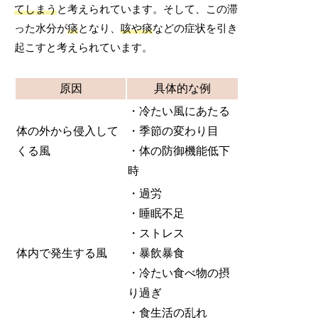
てしまう
と考えられています。そして、この滞
った水分が
痰
となり、
咳や痰
などの症状を引き
起こすと考えられています。
原因
具体的な例
・冷たい風にあたる
体の外から侵入して
・季節の変わり目
くる風
・体の防御機能低下
時
・過労
・睡眠不足
・ストレス
体内で発生する風
・暴飲暴食
・冷たい食べ物の摂
り過ぎ
・食生活の乱れ