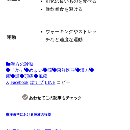
消化の良いものを食べる
暴飲暴食を避ける
ウォーキングやストレッ
運動
チなど適度な運動
漢方の診察
「か」
めまい
咳
東洋医学
漢方
痰
証
頭痛
風痰
X
Facebook
はてブ
LINE
コピー
あわせてこの記事もチェック
東洋医学における唾液の役割