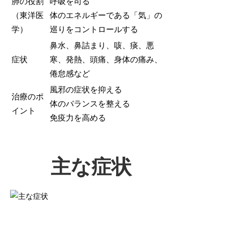
肺の役割
呼吸を司る
（東洋医
体のエネルギーである「気」の
学）
巡りをコントロールする
鼻水、鼻詰まり、咳、痰、悪
症状
寒、発熱、頭痛、身体の痛み、
倦怠感など
風邪の症状を抑える
治療のポ
体のバランスを整える
イント
免疫力を高める
主な症状