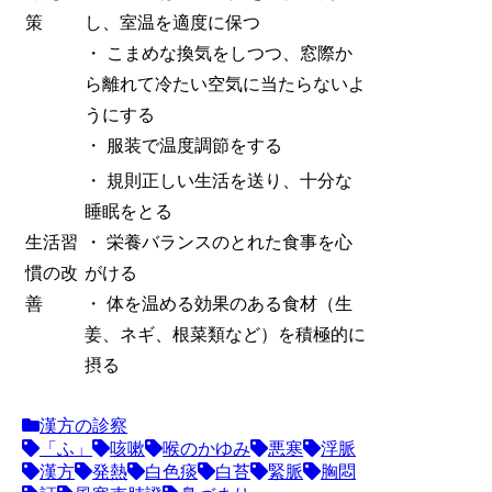
策
し、室温を適度に保つ
・ こまめな換気をしつつ、窓際か
ら離れて冷たい空気に当たらないよ
うにする
・ 服装で温度調節をする
・ 規則正しい生活を送り、十分な
睡眠をとる
生活習
・ 栄養バランスのとれた食事を心
慣の改
がける
善
・ 体を温める効果のある食材（生
姜、ネギ、根菜類など）を積極的に
摂る
漢方の診察
「ふ」
咳嗽
喉のかゆみ
悪寒
浮脈
漢方
発熱
白色痰
白苔
緊脈
胸悶