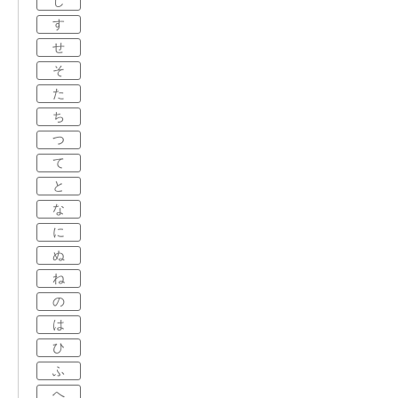
し
す
せ
そ
た
ち
つ
て
と
な
に
ぬ
ね
の
は
ひ
ふ
へ