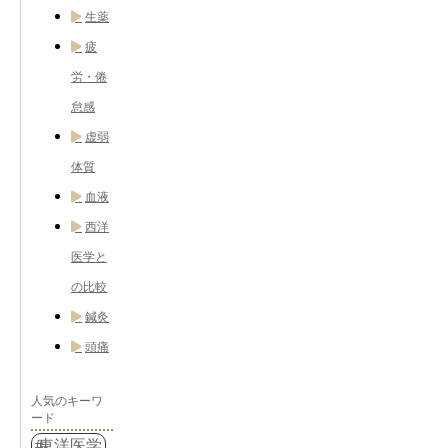
生薬
疲
労・倦
怠感
虚弱
体質
血液
西洋
医学と
の比較
鍼灸
頭痛
人気のキーワ
ード
東洋医学