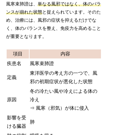
風寒束肺證は、
単なる風邪ではなく、体のバラ
ンスが崩れた状態
と捉えられています。そのた
め、治療には、風邪の症状を抑えるだけでな
く、体のバランスを整え、免疫力を高めること
が重要となります。
項目
内容
疾患名
風寒束肺證
東洋医学の考え方の一つで、風
定義
邪の初期症状が悪化した状態
冬の冷たい風や冷えによる体の
原因
冷え
⇒ 風寒（邪気）が体に侵入
影響を受
肺
ける臓器