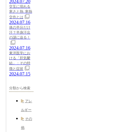
2024.07.20
交互に現れる
寒さと熱: 寒熱
交作とは
2024.07.16
体の半分だけ
汗？半身汗出
の謎に迫る！
2024.07.16
東洋医学にお
ける「肝気鬱
結」：その特
徴と症状
2024.07.15
分類から検索
アレ
ルギー
その
他