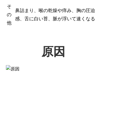
そ
鼻詰まり、喉の乾燥や痒み、胸の圧迫
の
感、舌に白い苔、脈が浮いて速くなる
他
原因