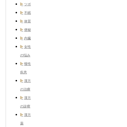
ツボ
不眠
体質
便秘
内臓
女性
の悩み
慢性
疾患
漢方
の治療
漢方
の診察
漢方
薬