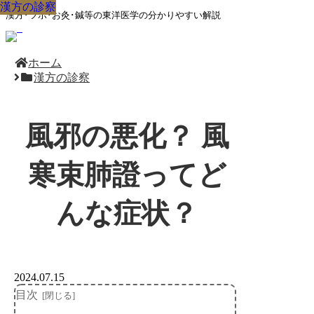
漢方の診察
漢方の診察
漢方の診察
漢方の診察
漢方の診察
漢方の診察
漢方の診察
漢方の診察
漢方の診察
漢方･ツボ･お灸･鍼等の東洋医学の分かりやすい解説
ホーム
漢方の診察
風邪の悪化？ 風
寒束肺證ってど
んな症状？
2024.07.15
目次