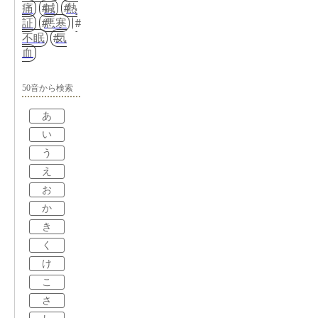
痛
鍼
熱
証
悪寒
不眠
気
血
50音から検索
あ
い
う
え
お
か
き
く
け
こ
さ