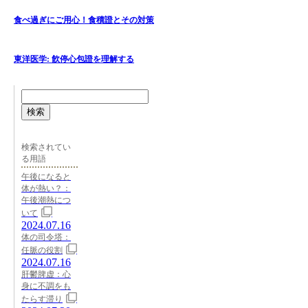
食べ過ぎにご用心！食積證とその対策
東洋医学: 飮停心包證を理解する
検索
検索されてい
る用語
午後になると
体が熱い？：
午後潮熱につ
いて
2024.07.16
体の司令塔：
任脈の役割
2024.07.16
肝鬱脾虚：心
身に不調をも
たらす滞り