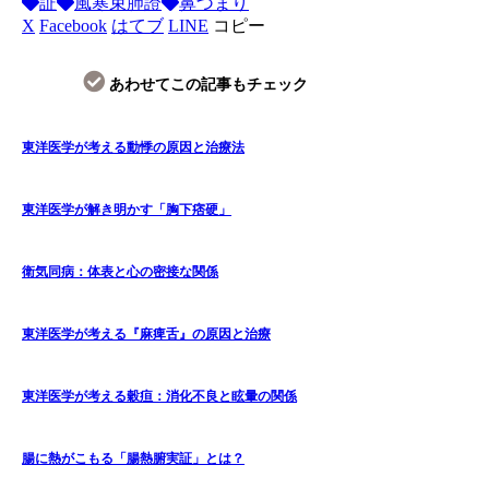
証
風寒束肺證
鼻づまり
X
Facebook
はてブ
LINE
コピー
あわせてこの記事もチェック
東洋医学が考える動悸の原因と治療法
東洋医学が解き明かす「胸下痞硬」
衛気同病：体表と心の密接な関係
東洋医学が考える『麻痺舌』の原因と治療
東洋医学が考える穀疸：消化不良と眩暈の関係
腸に熱がこもる「腸熱腑実証」とは？