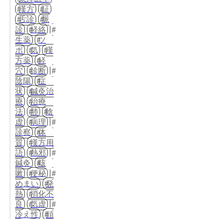
漢方
証
舌診
脈
診
経絡
生薬
ツ
ボ
気
漢
方薬
経
穴
診断
陰陽
症
状
鍼灸治
療
治療
法
肺
陰
虚
病理
診察
体
質
漢方用
語
熱邪
鍼灸
咳
嗽
便秘
めまい
発
熱
消化不
良
気虚
冷え性
頭