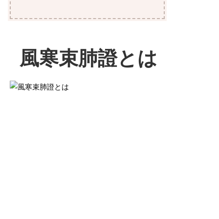
風寒束肺證とは