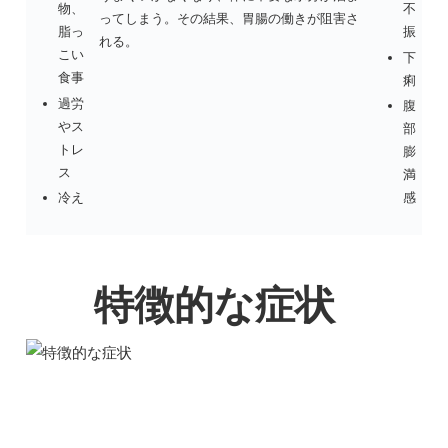
物、
不
ってしまう。その結果、胃腸の働きが阻害さ
脂っ
振
れる。
こい
下
食事
痢
過労
腹
やス
部
トレ
膨
ス
満
冷え
感
特徴的な症状