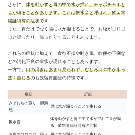
さらに、
体を動かすと胃の中で水が揺れ、チャポチャポと
音が鳴ることがあります。これは振水音と呼ばれ、飲留胃
腸証特有の症状
です。
また、胃だけでなく腸に水が溜まることで、お腹がゴロゴ
ロと鳴ったり、張ったりすることもあります。
これらの症状に加えて、食欲不振や吐き気、軟便や下痢な
どの消化不良の症状が現れることもあります。
一方で、
口の渇きはあまり見られず、むしろ口の中が水っ
ぽく感じる
のも飲留胃腸証の特徴です。
症状
詳細
みぞおちの張り、膨満
胃に水が溜まることで生じる
感
体を動かすと胃の中で水が揺れて音が鳴
振水音
る、飲留胃腸証特有の症状
お腹のゴロゴロ、張り
腸に水が溜まることで生じる