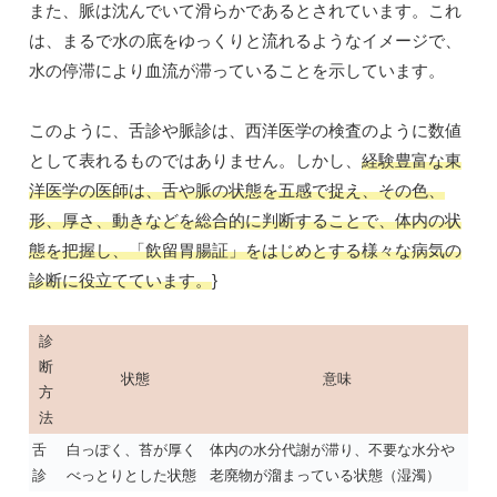
また、脈は沈んでいて滑らかであるとされています。これ
は、まるで水の底をゆっくりと流れるようなイメージで、
水の停滞により血流が滞っていることを示しています。
このように、舌診や脈診は、西洋医学の検査のように数値
として表れるものではありません。しかし、
経験豊富な東
洋医学の医師は、舌や脈の状態を五感で捉え、その色、
形、厚さ、動きなどを総合的に判断することで、体内の状
態を把握し、「飲留胃腸証」をはじめとする様々な病気の
診断に役立てています。
}
診
断
状態
意味
方
法
舌
白っぽく、苔が厚く
体内の水分代謝が滞り、不要な水分や
診
べっとりとした状態
老廃物が溜まっている状態（湿濁）