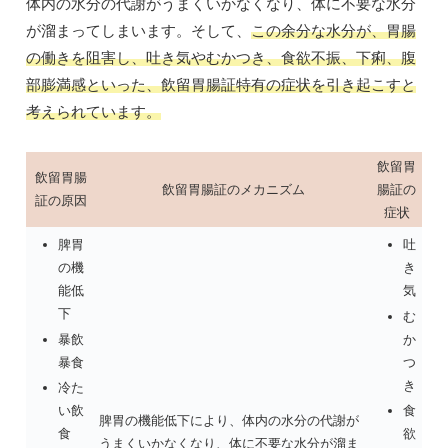
体内の水分の代謝がうまくいかなくなり、体に不要な水分
が溜まってしまいます。そして、
この余分な水分が、胃腸
の働きを阻害し、吐き気やむかつき、食欲不振、下痢、腹
部膨満感といった、飲留胃腸証特有の症状を引き起こすと
考えられています。
飲留胃
飲留胃腸
飲留胃腸証のメカニズム
腸証の
証の原因
症状
脾胃
吐
の機
き
能低
気
下
む
暴飲
か
暴食
つ
き
冷た
い飲
食
脾胃の機能低下により、体内の水分の代謝が
食
欲
うまくいかなくなり、体に不要な水分が溜ま