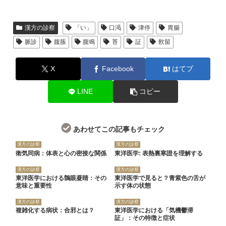
漢方の診察
「い」
口渇
津停
胃腸
脈診
腹脹
腹鳴
苔
証
飮留
X
Facebook
はてブ
LINE
コピー
あわせてこの記事もチェック
漢方の診察
漢方の診察
衛気同病：体表と心の密接な関係
東洋医学: 表熱裏寒證を理解する
漢方の診察
漢方の診察
東洋医学における鶻眼凝睛：その
東洋医学で見ると？青紫色の舌が
意味と重要性
示す体の状態
漢方の診察
漢方の診察
複雑化する病状：合邪とは？
東洋医学における「気機鬱滞
証」：その特徴と症状