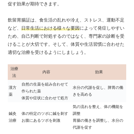
促す効果が期待できます。
飲留胃腸証は、食生活の乱れや冷え、ストレス、運動不足
など、
日常生活における様々な要因
によって発症しやすい
ため、自己判断で対処するのではなく、専門家の診断を受
けることが大切です。そして、体質や生活習慣に合わせた
適切な治療を受けるようにしましょう。
治療
内容
効果
法
自然の生薬を組み合わせて
漢方
水分の代謝を促し、脾胃の働
作られた薬
薬
きを高める
体質や症状に合わせて処方
気の流れを整え、体の機能を
鍼灸
体の特定のツボに鍼を刺す
調整
治療
お腹にあるツボを刺激
胃腸の働きを調整し、水分の
代謝を促す