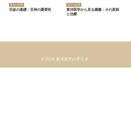
漢方の診察
漢方の診察
舌診の基礎：舌神の重要性
東洋医学から見る腫瘍：その原因
と治療
© 2024 東洋医学の手引き.