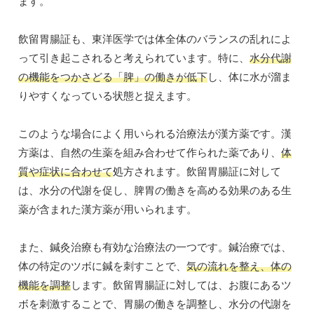
ます。
飲留胃腸証も、東洋医学では体全体のバランスの乱れによ
って引き起こされると考えられています。特に、
水分代謝
の機能をつかさどる「脾」の働きが低下
し、体に水が溜ま
りやすくなっている状態と捉えます。
このような場合によく用いられる治療法が漢方薬です。漢
方薬は、自然の生薬を組み合わせて作られた薬であり、
体
質や症状に合わせて
処方されます。飲留胃腸証に対して
は、水分の代謝を促し、脾胃の働きを高める効果のある生
薬が含まれた漢方薬が用いられます。
また、鍼灸治療も有効な治療法の一つです。鍼治療では、
体の特定のツボに鍼を刺すことで、
気の流れを整え、体の
機能を調整
します。飲留胃腸証に対しては、お腹にあるツ
ボを刺激することで、胃腸の働きを調整し、水分の代謝を