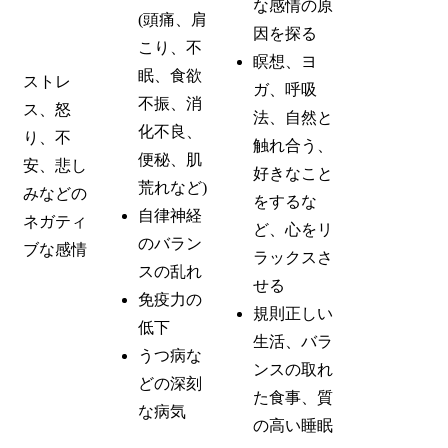
な感情の原
(頭痛、肩
因を探る
こり、不
瞑想、ヨ
眠、食欲
ストレ
ガ、呼吸
不振、消
ス、怒
法、自然と
化不良、
り、不
触れ合う、
便秘、肌
安、悲し
好きなこと
荒れなど)
みなどの
をするな
自律神経
ネガティ
ど、心をリ
のバラン
ブな感情
ラックスさ
スの乱れ
せる
免疫力の
規則正しい
低下
生活、バラ
うつ病な
ンスの取れ
どの深刻
た食事、質
な病気
の高い睡眠