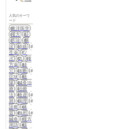
人気のキーワ
ード
東洋医学
漢方
証
舌診
脈
診
経絡
生薬
ツ
ボ
気
漢
方薬
経
穴
診断
症状
陰
陽
鍼灸治
療
治療
法
陰虚
肺
病理
診察
体
質
熱邪
鍼灸
漢方
用語
咳