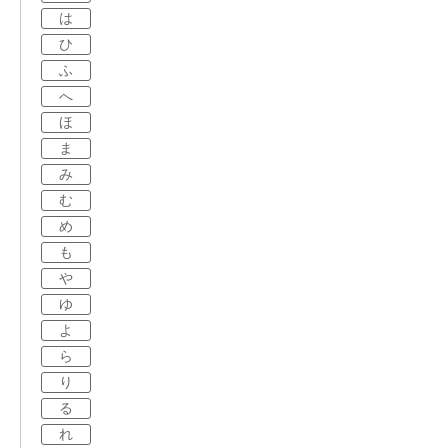
は
ひ
ふ
へ
ほ
ま
み
む
め
も
や
ゆ
よ
ら
り
る
れ