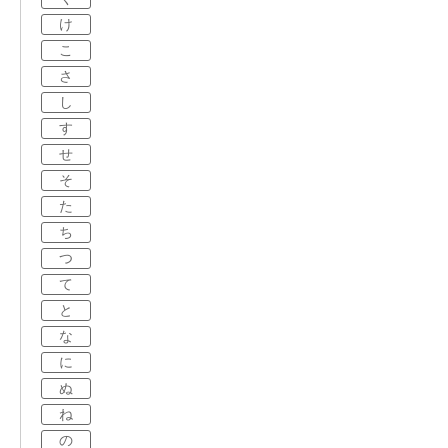
け
こ
さ
し
す
せ
そ
た
ち
つ
て
と
な
に
ぬ
ね
の