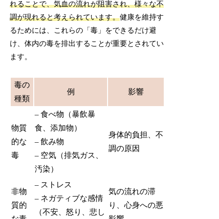
れることで、気血の流れが阻害され、様々な不
調が現れると考えられています。
健康を維持す
るためには、これらの「毒」をできるだけ避
け、体内の毒を排出することが重要とされてい
ます。
毒の
例
影響
種類
– 食べ物（暴飲暴
物質
食、添加物）
身体的負担、不
的な
– 飲み物
調の原因
毒
– 空気（排気ガス、
汚染）
– ストレス
非物
気の流れの滞
– ネガティブな感情
質的
り、心身への悪
（不安、怒り、悲し
な毒
影響