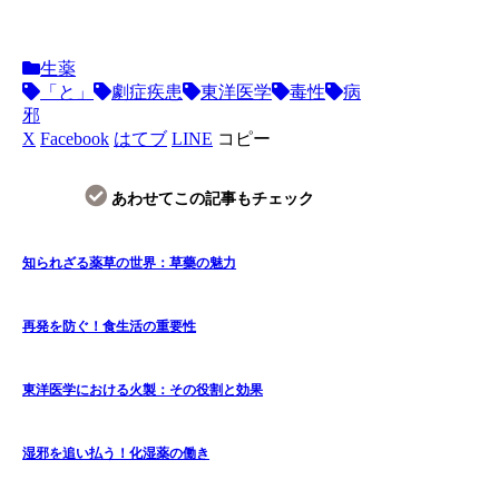
生薬
「と」
劇症疾患
東洋医学
毒性
病
邪
X
Facebook
はてブ
LINE
コピー
あわせてこの記事もチェック
知られざる薬草の世界：草藥の魅力
再発を防ぐ！食生活の重要性
東洋医学における火製：その役割と効果
湿邪を追い払う！化湿薬の働き