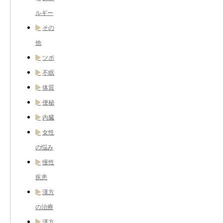
ルギー
その
他
ツボ
不眠
体質
便秘
内臓
女性
の悩み
慢性
疾患
漢方
の治療
漢方