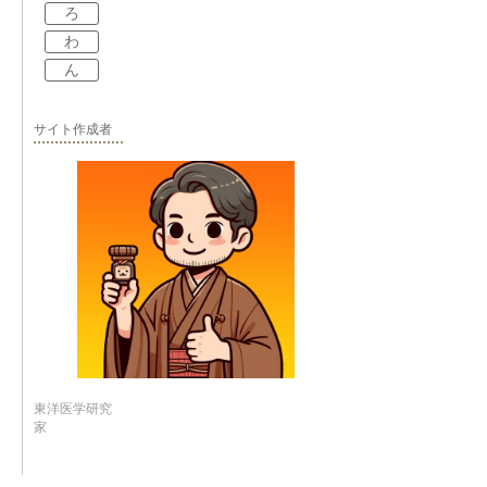
ろ
わ
ん
サイト作成者
東洋医学研究
家