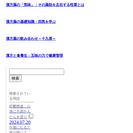
漢方薬の「気味」：その薬効を左右する性質とは
漢方薬の基礎知識：四気を学ぶ
漢方薬の飲み合わせ～十九畏～
漢方と食養生：五味の力で健康管理
検索
検索されてい
る用語
肝鬱脾虚：心
身に不調をも
たらす滞り
2024.07.20
午後になると
体が熱い？：