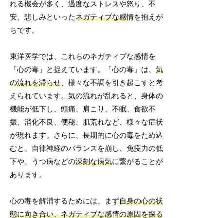
れる機会が多く、過度なストレスや怒り、不
安、悲しみといった
ネガティブな感情
を抱えが
ちです。
東洋医学では、これらのネガティブな感情を
「心の毒」と捉えています。「心の毒」は、
気
の流れを滞らせ
、様々な不調を引き起こすと考
えられています。気の流れが乱れると、身体の
機能が低下し、頭痛、肩こり、不眠、食欲不
振、消化不良、便秘、肌荒れなど、様々な症状
が現れます。さらに、長期的に心の毒をため込
むと、自律神経のバランスを崩し、免疫力の低
下や、うつ病などの
深刻な病気
に繋がることが
あります。
心の毒を解消するためには、まず
自身の心の状
態に向き合い、ネガティブな感情の原因を探る