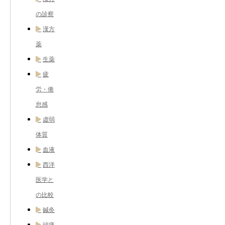
の診察
漢方
薬
生薬
疲
労・倦
怠感
虚弱
体質
血液
西洋
医学と
の比較
鍼灸
頭痛