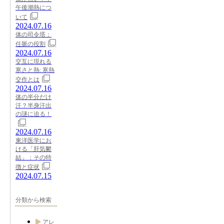
午後潮熱につ
いて
2024.07.16
体の司令塔：
任脈の役割
2024.07.16
交互に現れる
寒さと熱: 寒熱
交作とは
2024.07.16
体の半分だけ
汗？半身汗出
の謎に迫る！
2024.07.16
東洋医学にお
ける「肝気鬱
結」：その特
徴と症状
2024.07.15
分類から検索
アレ