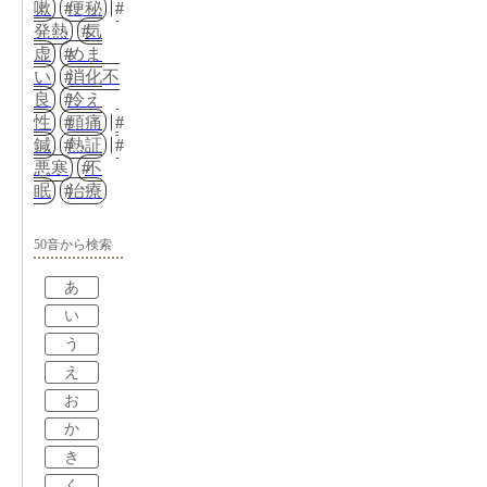
嗽
便秘
発熱
気
虚
めま
い
消化不
良
冷え
性
頭痛
鍼
熱証
悪寒
不
眠
治療
50音から検索
あ
い
う
え
お
か
き
く