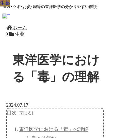
生薬
生薬
生薬
生薬
生薬
生薬
生薬
生薬
生薬
漢方･ツボ･お灸･鍼等の東洋医学の分かりやすい解説
ホーム
生薬
東洋医学におけ
る「毒」の理解
2024.07.17
目次
東洋医学における「毒」の理解
毒とは何か