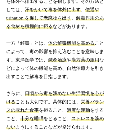
を体外へ排出することを指します。その方法と
しては、
汗をかいて毒を体外に出す
、
便通や
urination を促して老廃物を出す
、
解毒作用のあ
る食材を積極的に摂る
などがあります。
一方「解毒」とは、
体の解毒機能を高める
こと
によって、毒の影響を抑え込むことを意味しま
す。東洋医学では、
鍼灸治療
や
漢方薬の服用
な
どによって体の機能を高め、自然治癒力を引き
出すことで解毒を目指します。
さらに、
日頃から毒を溜めない生活習慣を心が
ける
ことも大切です。具体的には、
栄養バラン
スの取れた食事
を摂ること、
適度な運動
をする
こと、
十分な睡眠
をとること、
ストレスを溜め
ない
ようにすることなどが挙げられます。