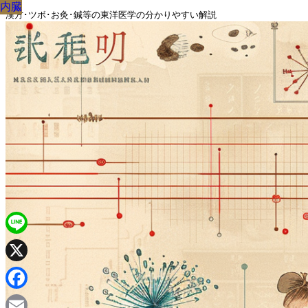
内臓
内臓
内臓
内臓
内臓
内臓
内臓
内臓
内臓
漢方･ツボ･お灸･鍼等の東洋医学の分かりやすい解説
Line
X
Facebook