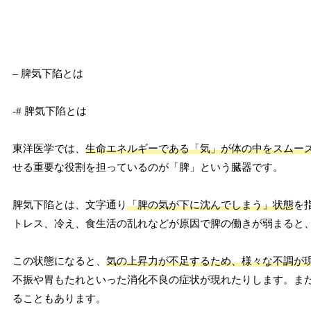
– 脾気下陷とは
-# 脾気下陷とは
東洋医学では、
生命エネルギーである「気」が体の中をスムー
せる重要な役割を担っているのが「脾」という臓器です。
脾気下陷とは、文字通り
「脾の気が下に沈んでしまう」状態
を
トレス、冷え、食生活の乱れなどが原因で脾の働きが弱まると
この状態になると、
気の上昇力が不足するため、様々な不調が
不振や胃もたれといった消化不良の症状が現れたりします。ま
ることもあります。