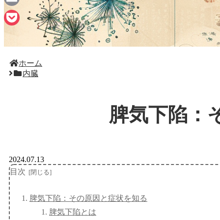
Email
Pocket
ホーム
内臓
脾気下陷：
2024.07.13
目次
脾気下陷：その原因と症状を知る
脾気下陷とは