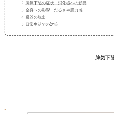
脾気下陷の症状：消化器への影響
全身への影響：だるさや脱力感
臓器の脱出
日常生活での対策
脾気下