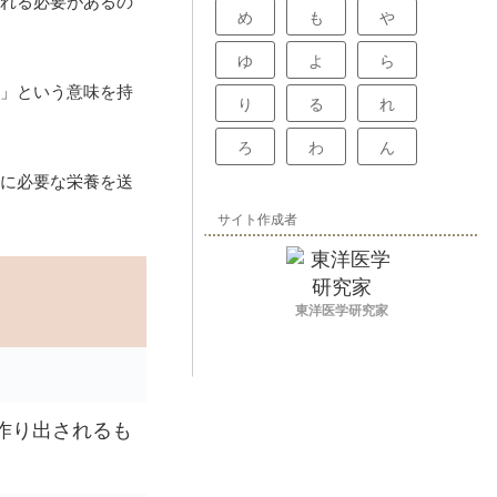
れる必要があるの
め
も
や
ゆ
よ
ら
」という意味を持
り
る
れ
ろ
わ
ん
に必要な栄養を送
サイト作成者
東洋医学研究家
作り出されるも