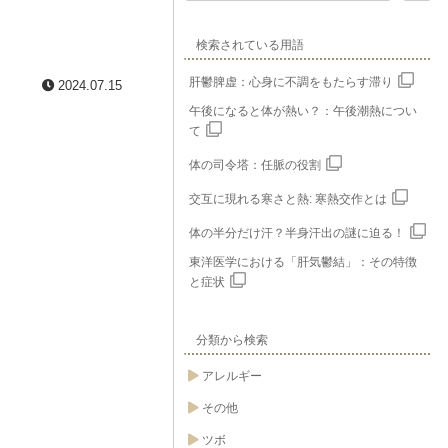
検索されている用語
肝鬱脾虚：心身に不調をもたらす滞り
2024.07.15
午後になると体が熱い？：午後潮熱につい
て
体の司令塔：任脈の役割
交互に現れる寒さと熱: 寒熱交作とは
体の半分だけ汗？半身汗出の謎に迫る！
東洋医学における「肝気鬱結」：その特徴
と症状
分類から検索
アレルギー
その他
ツボ