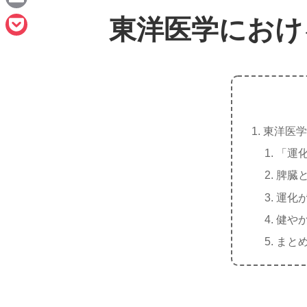
e
a
E
東洋医学におけ
c
m
P
e
a
o
b
i
c
o
l
k
o
東洋医学
e
k
「運
t
脾臓
運化
健や
まと