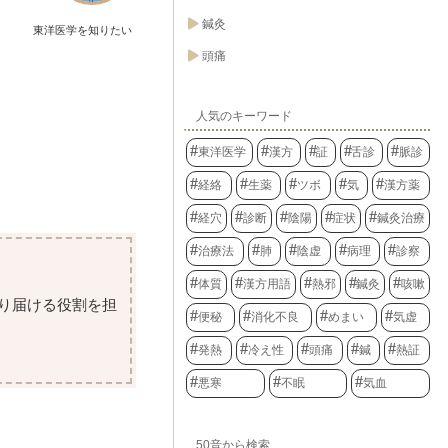
鍼灸
東洋医学を知りたい
頭痛
人気のキーワード
東洋医学
漢方
証
舌診
脈診
経絡
生薬
ツボ
気
漢方薬
経穴
診断
陰陽
症状
鍼灸治療
治療法
肺
陰虚
病理
診察
体質
漢方用語
熱邪
鍼灸
咳嗽
り届ける役割を担
便秘
消化不良
めまい
気虚
発熱
冷え性
頭痛
鍼
熱証
悪寒
不眠
気血
50音から検索