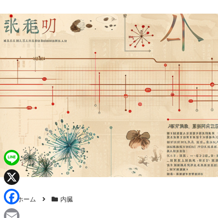
L
i
X
ホーム
内臓
n
F