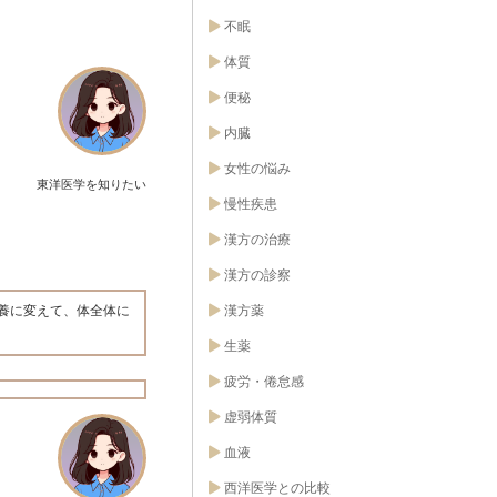
不眠
体質
便秘
内臓
女性の悩み
東洋医学を知りたい
慢性疾患
漢方の治療
漢方の診察
漢方薬
養に変えて、体全体に
生薬
疲労・倦怠感
虚弱体質
血液
西洋医学との比較