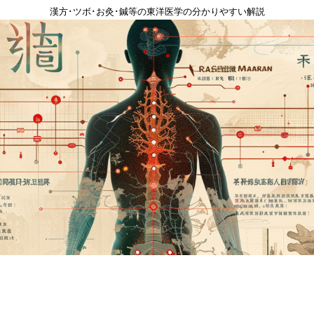
漢方･ツボ･お灸･鍼等の東洋医学の分かりやすい解説