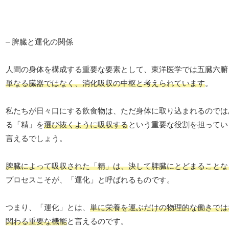
– 脾臓と運化の関係
人間の身体を構成する重要な要素として、東洋医学では五臓六腑
単なる臓器ではなく、消化吸収の中枢と考えられています
。
私たちが日々口にする飲食物は、ただ身体に取り込まれるのでは
る「精」を
選び抜くように吸収する
という重要な役割を担ってい
言えるでしょう。
脾臓によって吸収された「精」は、決して脾臓にとどまることな
プロセスこそが、「運化」と呼ばれるものです。
つまり、「運化」とは、
単に栄養を運ぶだけの物理的な働きでは
関わる重要な機能
と言えるのです。