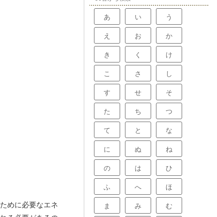
あ
い
う
え
お
か
き
く
け
こ
さ
し
す
せ
そ
た
ち
つ
て
と
な
に
ぬ
ね
の
は
ひ
ふ
へ
ほ
ために必要なエネ
ま
み
む