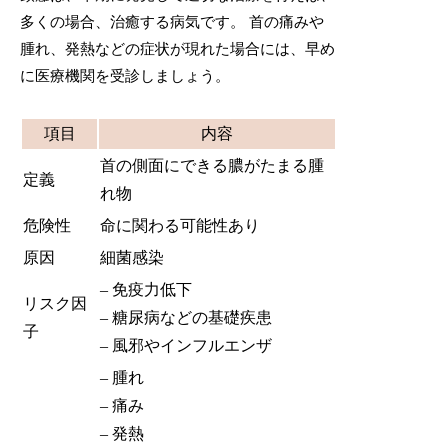
多くの場合、治癒する病気です。 首の痛みや
腫れ、発熱などの症状が現れた場合には、早め
に医療機関を受診しましょう。
項目
内容
首の側面にできる膿がたまる腫
定義
れ物
危険性
命に関わる可能性あり
原因
細菌感染
– 免疫力低下
リスク因
– 糖尿病などの基礎疾患
子
– 風邪やインフルエンザ
– 腫れ
– 痛み
– 発熱