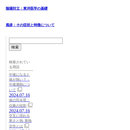
陰陽対立：東洋医学の基礎
風疹：その症状と特徴について
検索
検索されてい
る用語
午後になると
体が熱い？：
午後潮熱につ
いて
2024.07.16
体の司令塔：
任脈の役割
2024.07.16
交互に現れる
寒さと熱: 寒熱
交作とは