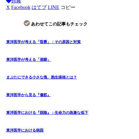
頸癰
X
Facebook
はてブ
LINE
コピー
あわせてこの記事もチェック
東洋医学が考える「昏厥」：その原因と対策
東洋医学が考える「酒癖」
まぶたにできる小さな塊、胞生痰核とは？
東洋医学から見る『傷筋』
東洋医学における『脱陰』：生命力の急激な低下
東洋医学における病因