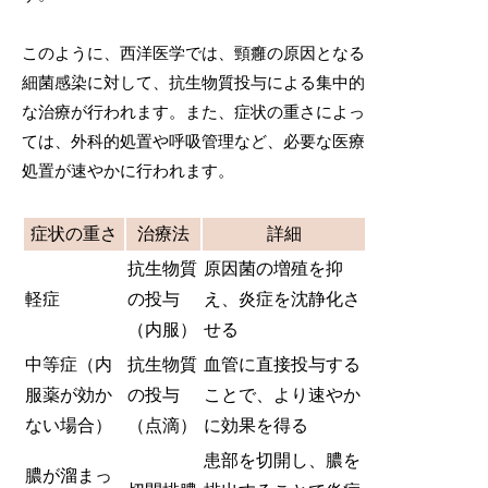
このように、西洋医学では、頸癰の原因となる
細菌感染に対して、抗生物質投与による集中的
な治療が行われます。また、症状の重さによっ
ては、外科的処置や呼吸管理など、必要な医療
処置が速やかに行われます。
症状の重さ
治療法
詳細
抗生物質
原因菌の増殖を抑
軽症
の投与
え、炎症を沈静化さ
（内服）
せる
中等症（内
抗生物質
血管に直接投与する
服薬が効か
の投与
ことで、より速やか
ない場合）
（点滴）
に効果を得る
患部を切開し、膿を
膿が溜まっ