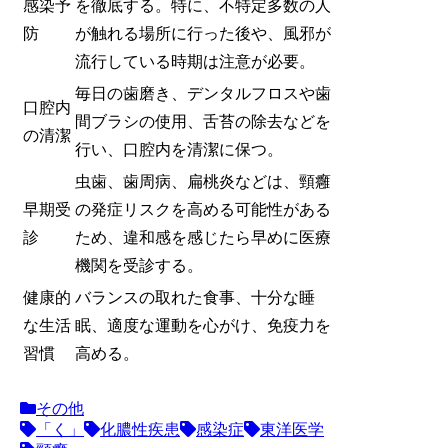
感染予
を徹底する。特に、不特定多数の人
防
が触れる場所に行った後や、風邪が
流行している時期は注意が必要。
毎日の歯磨き、デンタルフロスや歯
口腔内
間ブラシの使用、舌苔の除去などを
の清潔
行い、口腔内を清潔に保つ。
虫歯、歯周病、扁桃炎などは、頸癰
早期受
の発症リスクを高める可能性がある
診
ため、違和感を感じたら早めに医療
機関を受診する。
健康的
バランスの取れた食事、十分な睡
な生活
眠、適度な運動を心がけ、免疫力を
習慣
高める。
その他
「く」
化膿性疾患
感染症
東洋医学