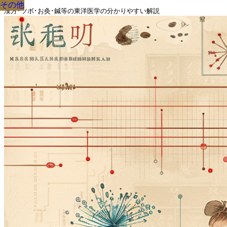
その他
その他
その他
その他
その他
その他
その他
その他
その他
漢方･ツボ･お灸･鍼等の東洋医学の分かりやすい解説