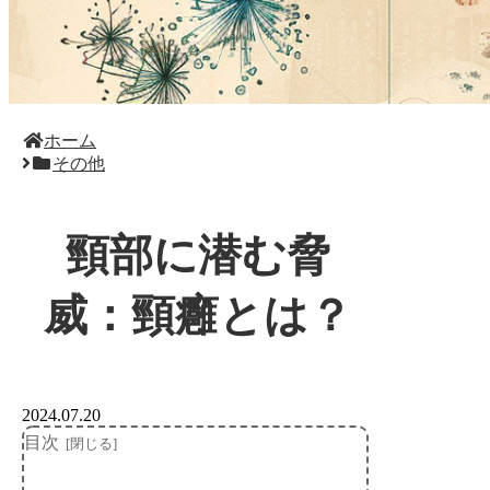
ホーム
その他
頸部に潜む脅
威：頸癰とは？
2024.07.20
目次