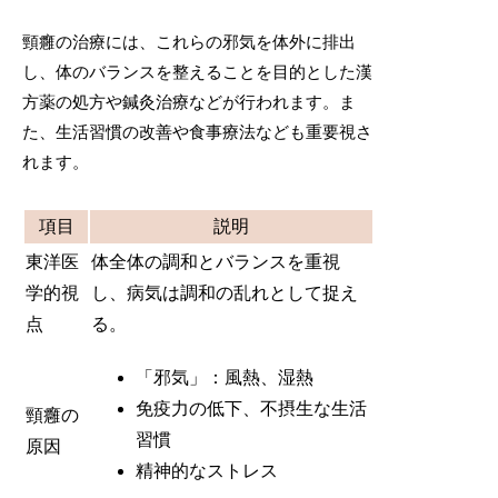
頸癰の治療には、これらの邪気を体外に排出
し、体のバランスを整えることを目的とした漢
方薬の処方や鍼灸治療などが行われます。ま
た、生活習慣の改善や食事療法なども重要視さ
れます。
項目
説明
東洋医
体全体の調和とバランスを重視
学的視
し、病気は調和の乱れとして捉え
点
る。
「邪気」：風熱、湿熱
免疫力の低下、不摂生な生活
頸癰の
習慣
原因
精神的なストレス