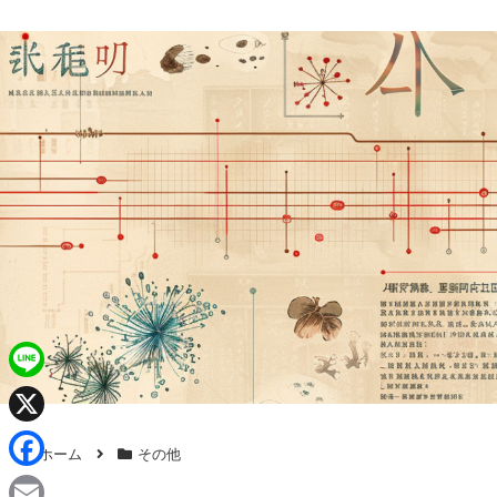
L
i
X
ホーム
その他
n
F