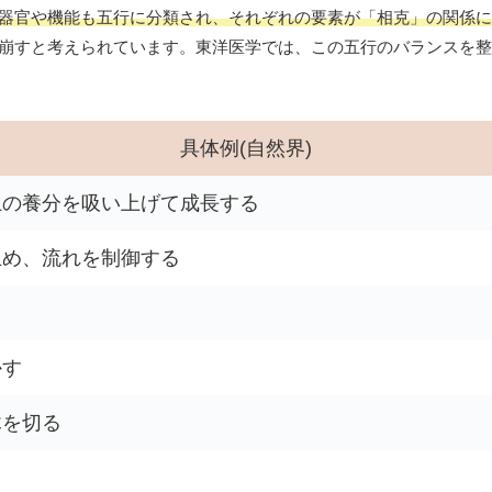
器官や機能も五行に分類され、それぞれの要素が「相克」の関係に
崩すと考えられています。東洋医学では、この五行のバランスを整
具体例(自然界)
土の養分を吸い上げて成長する
止め、流れを制御する
かす
木を切る