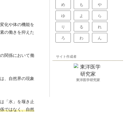
め
も
や
ゆ
よ
ら
変化や体の機能を
り
る
れ
素の働きを抑えた
ろ
わ
ん
の関係において働
サイト作成者
は、自然界の現象
東洋医学研究家
は「水」を堰き止
係ではなく、自然