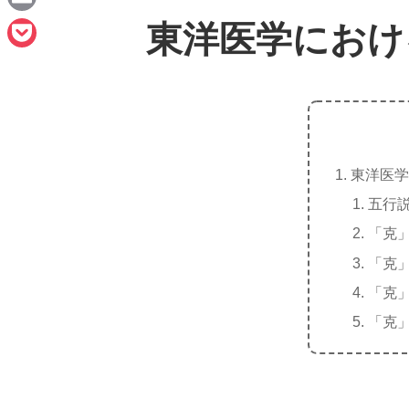
e
a
E
東洋医学におけ
c
m
P
e
a
o
b
i
c
o
l
k
o
東洋医学
e
k
五行
t
「克
「克
「克
「克