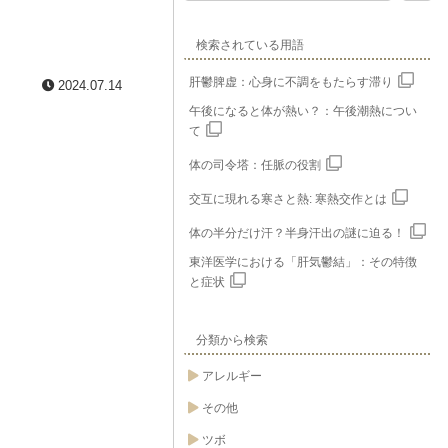
検索されている用語
肝鬱脾虚：心身に不調をもたらす滞り
2024.07.14
午後になると体が熱い？：午後潮熱につい
て
体の司令塔：任脈の役割
交互に現れる寒さと熱: 寒熱交作とは
体の半分だけ汗？半身汗出の謎に迫る！
東洋医学における「肝気鬱結」：その特徴
と症状
分類から検索
アレルギー
その他
ツボ