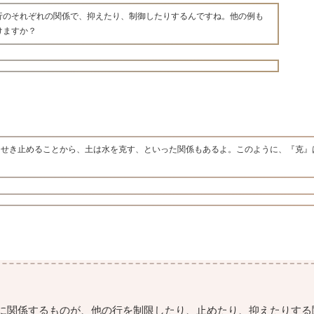
行のそれぞれの関係で、抑えたり、制御したりするんですね。他の例も
けますか？
をせき止めることから、土は水を克す、といった関係もあるよ。このように、『克』
に関係するものが、他の行を制限したり、止めたり、抑えたりする