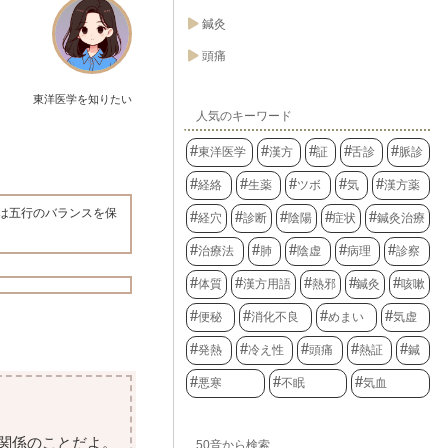
鍼灸
頭痛
東洋医学を知りたい
人気のキーワード
東洋医学
漢方
証
舌診
脈診
経絡
生薬
ツボ
気
漢方薬
は五行のバランスを保
経穴
診断
陰陽
症状
鍼灸治療
治療法
肺
陰虚
病理
診察
体質
漢方用語
熱邪
鍼灸
咳嗽
便秘
消化不良
めまい
気虚
発熱
冷え性
頭痛
熱証
鍼
悪寒
不眠
気血
関係のことだよ。
50音から検索