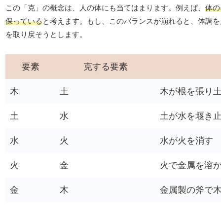
この「克」の概念は、人の体にも当てはまります。例えば、
体の
保っている
と考えます。もし、このバランスが崩れると、体調を
を取り戻そうとします。
要素
克する要素
木
土
木が根を張り
土
水
土が水を堰き
水
火
水が火を消す
火
金
火で金属を溶
金
木
金属製の斧で