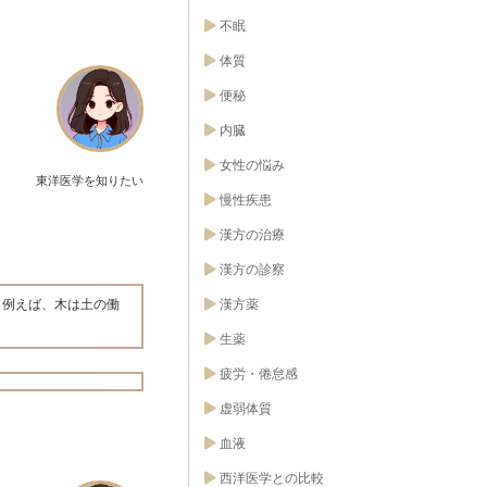
不眠
体質
便秘
内臓
女性の悩み
東洋医学を知りたい
慢性疾患
漢方の治療
漢方の診察
漢方薬
 例えば、木は土の働
生薬
疲労・倦怠感
虚弱体質
血液
西洋医学との比較