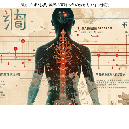
漢方･ツボ･お灸･鍼等の東洋医学の分かりやすい解説