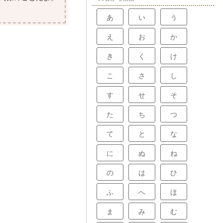
あ
い
う
え
お
か
き
く
け
こ
さ
し
す
せ
そ
た
ち
つ
て
と
な
に
ぬ
ね
の
は
ひ
ふ
へ
ほ
ま
み
む