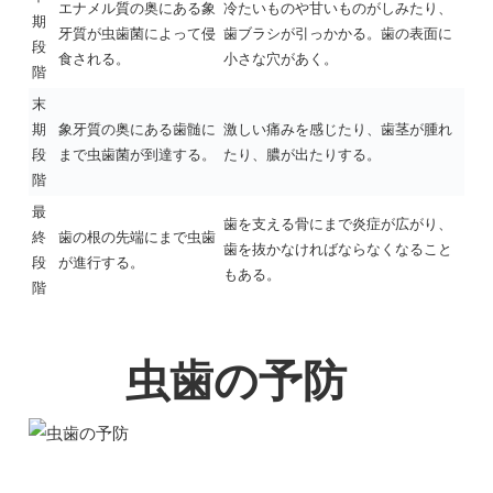
エナメル質の奥にある象
冷たいものや甘いものがしみたり、
期
牙質が虫歯菌によって侵
歯ブラシが引っかかる。歯の表面に
段
食される。
小さな穴があく。
階
末
期
象牙質の奥にある歯髄に
激しい痛みを感じたり、歯茎が腫れ
段
まで虫歯菌が到達する。
たり、膿が出たりする。
階
最
歯を支える骨にまで炎症が広がり、
終
歯の根の先端にまで虫歯
歯を抜かなければならなくなること
段
が進行する。
もある。
階
虫歯の予防