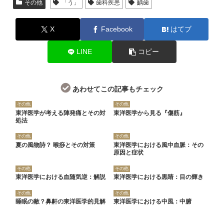
その他
「う」
歯科疾患
齲歯
X
Facebook
はてブ
LINE
コピー
あわせてこの記事もチェック
その他
その他
東洋医学が考える陣発痛とその対
東洋医学から見る『傷筋』
処法
その他
その他
夏の風物詩？ 喉痧とその対策
東洋医学における風中血脈：その
原因と症状
その他
その他
東洋医学における血随気逆：解説
東洋医学における黒睛：目の輝き
その他
その他
睡眠の敵？鼻鼾の東洋医学的見解
東洋医学における中風：中腑