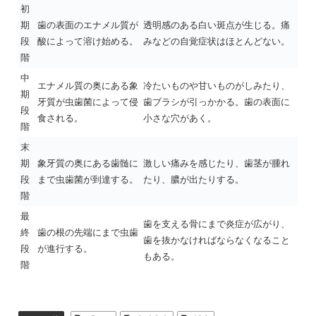
初
期
歯の表面のエナメル質が
透明感のある白い斑点が生じる。痛
段
酸によって溶け始める。
みなどの自覚症状はほとんどない。
階
中
エナメル質の奥にある象
冷たいものや甘いものがしみたり、
期
牙質が虫歯菌によって侵
歯ブラシが引っかかる。歯の表面に
段
食される。
小さな穴があく。
階
末
期
象牙質の奥にある歯髄に
激しい痛みを感じたり、歯茎が腫れ
段
まで虫歯菌が到達する。
たり、膿が出たりする。
階
最
歯を支える骨にまで炎症が広がり、
終
歯の根の先端にまで虫歯
歯を抜かなければならなくなること
段
が進行する。
もある。
階