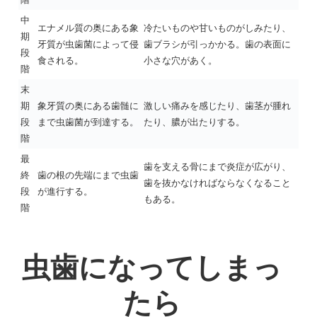
中
エナメル質の奥にある象
冷たいものや甘いものがしみたり、
期
牙質が虫歯菌によって侵
歯ブラシが引っかかる。歯の表面に
段
食される。
小さな穴があく。
階
末
期
象牙質の奥にある歯髄に
激しい痛みを感じたり、歯茎が腫れ
段
まで虫歯菌が到達する。
たり、膿が出たりする。
階
最
歯を支える骨にまで炎症が広がり、
終
歯の根の先端にまで虫歯
歯を抜かなければならなくなること
段
が進行する。
もある。
階
虫歯になってしまっ
たら