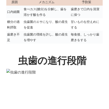
原因
メカニズム
予防策
食べカス(糖分)を分解し、歯を
歯磨きで口内を清潔
口内細菌
溶かす酸を作る
に保つ
糖分の過
虫歯菌のエサになり、酸の産生
甘いものを控えめに
剰摂取
を促進
する
歯磨き不
虫歯菌の増殖を許し、酸の産生
毎食後、しっかり歯
足
を増やす
磨きをする
虫歯の進行段階