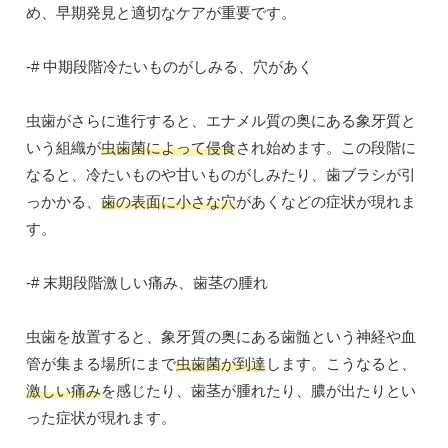
め、早期発見と適切なケアが重要です。
-# 中期段階冷たいものがしみる、穴があく
虫歯がさらに進行すると、エナメル質の奥にある象牙質と
いう組織が
虫歯菌によって侵食
され始めます。この段階に
なると、冷たいものや甘いものがしみたり、歯ブラシが引
っかかる、
歯の表面に小さな穴
があくなどの症状が現れま
す。
-# 末期段階激しい痛み、歯茎の腫れ
虫歯を放置すると、象牙質の奥にある歯髄という神経や血
管が集まる場所にまで
虫歯菌が到達
します。こうなると、
激しい痛み
を感じたり、歯茎が腫れたり、膿が出たりとい
った症状が現れます。