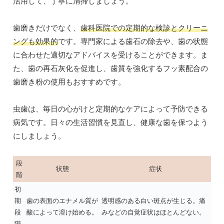
活用して、丁寧に清掃しましょう。
歯磨きだけでなく、
歯科医院での定期的な検診とクリーニ
ングも効果的
です。専門家による歯石の除去や、歯の状態
に合わせた適切なアドバイスを受けることができます。ま
た、歯の再石灰化を促進し、歯質を強化するフッ素配合の
歯磨き粉の使用もおすすめです。
虫歯は、毎日の心がけと定期的なケアによって予防できる
病気です。日々の生活習慣を見直し、健康な歯を保つよう
にしましょう。
段
状態
症状
階
初
期
歯の表面のエナメル質が
透明感のある白い斑点が生じる。痛
段
酸によって溶け始める。
みなどの自覚症状はほとんどない。
階