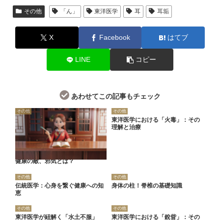
その他
「ん」
東洋医学
耳
耳垢
X
Facebook
はてブ
LINE
コピー
あわせてこの記事もチェック
その他
その他
東洋医学における「火毒」：その
理解と治療
健康の敵、邪気とは？
その他
その他
伝統医学：心身を繋ぐ健康への知
身体の柱！脊椎の基礎知識
恵
その他
その他
東洋医学が紐解く「水土不服」
東洋医学における「銳眥」：その