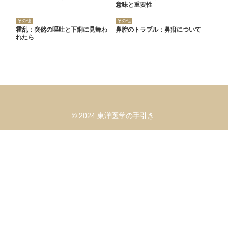
意味と重要性
その他
その他
霍乱：突然の嘔吐と下痢に見舞わ
鼻腔のトラブル：鼻疳について
れたら
© 2024 東洋医学の手引き.