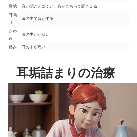
難聴
音が聞こえにくい、音がこもって聞こえる
耳鳴
耳の中で音がする
り
かゆ
耳の中がかゆい
み
痛み
耳の中が痛い
耳垢詰まりの治療