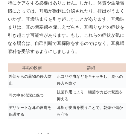
特にケアをする必要はありません。しかし、体質や生活習
慣によっては、耳垢が過剰に分泌されたり、排出がうまく
いかず、耳垢詰まりを引き起こすことがあります。耳垢詰
まりは、耳の閉塞感や聞こえづらさ、耳鳴りなどの症状を
引き起こす可能性があります。もし、これらの症状が気に
なる場合は、自己判断で耳掃除をするのではなく、耳鼻咽
喉科を受診するようにしましょう。
耳垢の役割
詳細
外部からの異物の侵入防
ホコリや虫などをキャッチし、奥への
止
侵入を防ぐ
抗菌作用により、細菌やカビの繁殖を
耳の中を清潔に保つ
抑える
デリケートな耳の皮膚を
耳垢が皮膚を覆うことで、乾燥や傷か
保護する
ら守る