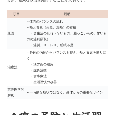
項目
説明
– 体内のバランスの乱れ
– 熱と毒素（火毒、湿熱）の蓄積
原因
・食生活の乱れ（辛いもの、脂っこいもの、甘いも
のの過剰摂取）
・過労、ストレス、睡眠不足
– 身体の内側からバランスを整え、熱と毒素を取り除
く
・漢方薬の服用
治療法
・鍼灸治療
・食事療法
・生活習慣の改善
東洋医学的
– 一時的な症状ではなく、身体からの重要なサイン
解釈