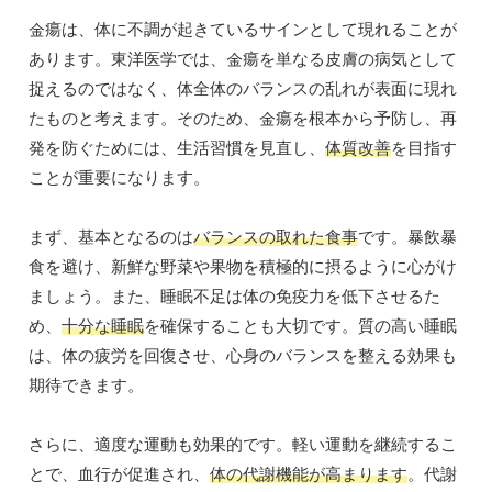
金瘍は、体に不調が起きているサインとして現れることが
あります。東洋医学では、金瘍を単なる皮膚の病気として
捉えるのではなく、体全体のバランスの乱れが表面に現れ
たものと考えます。そのため、金瘍を根本から予防し、再
発を防ぐためには、生活習慣を見直し、
体質改善
を目指す
ことが重要になります。
まず、基本となるのは
バランスの取れた食事
です。暴飲暴
食を避け、新鮮な野菜や果物を積極的に摂るように心がけ
ましょう。また、睡眠不足は体の免疫力を低下させるた
め、
十分な睡眠
を確保することも大切です。質の高い睡眠
は、体の疲労を回復させ、心身のバランスを整える効果も
期待できます。
さらに、適度な運動も効果的です。軽い運動を継続するこ
とで、血行が促進され、
体の代謝機能が高まります
。代謝