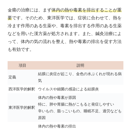
金瘍の治療には、まず
体内の熱や毒素を排出することが重
要
です。そのため、東洋医学では、症状に合わせて、熱を
冷ます作用のある生薬や、毒素を排出する作用のある生薬
などを用いた漢方薬が処方されます。また、鍼灸治療によ
って、体内の気の流れを整え、熱や毒素の排出を促す方法
も有効です。
項目
説明
結膜に炎症が起こり、金色の水ぶくれが現れる病
定義
気
西洋医学的解釈
ウイルスや細菌の感染による結膜炎
体内の熱や毒素が原因
特に、肺や胃腸に熱がこもると発症しやすい
東洋医学的解釈
辛いもの、脂っこいもの、睡眠不足、過労なども
原因
体内の熱や毒素の排出