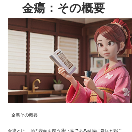
金瘍：その概要
– 金瘍その概要
金瘍とは、眼の表面を覆う薄い膜である結膜に炎症が起こ