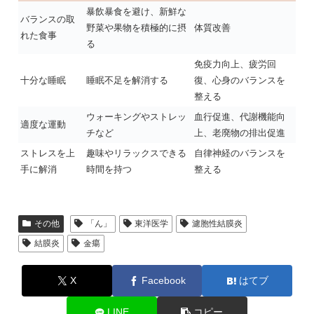
暴飲暴食を避け、新鮮な
バランスの取
野菜や果物を積極的に摂
体質改善
れた食事
る
免疫力向上、疲労回
十分な睡眠
睡眠不足を解消する
復、心身のバランスを
整える
ウォーキングやストレッ
血行促進、代謝機能向
適度な運動
チなど
上、老廃物の排出促進
ストレスを上
趣味やリラックスできる
自律神経のバランスを
手に解消
時間を持つ
整える
その他
「ん」
東洋医学
濾胞性結膜炎
結膜炎
金瘍
X
Facebook
はてブ
LINE
コピー