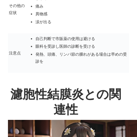
その他の
痛み
症状
異物感
涙が出る
自己判断で市販薬の使用は避ける
眼科を受診し医師の診断を受ける
注意点
発熱、頭痛、リンパ節の腫れがある場合は早めの受
診を
濾胞性結膜炎との関
連性