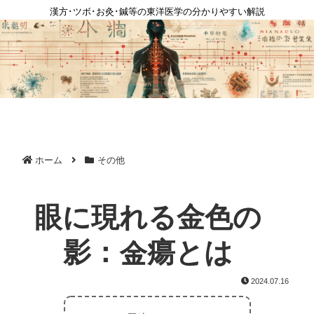
漢方･ツボ･お灸･鍼等の東洋医学の分かりやすい解説
ホーム
その他
眼に現れる金色の
影：金瘍とは
2024.07.16