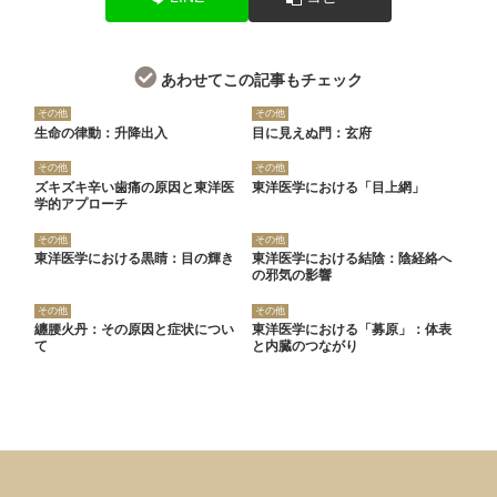
あわせてこの記事もチェック
その他
その他
生命の律動：升降出入
目に見えぬ門：玄府
その他
その他
ズキズキ辛い歯痛の原因と東洋医
東洋医学における「目上網」
学的アプローチ
その他
その他
東洋医学における黒睛：目の輝き
東洋医学における結陰：陰経絡へ
の邪気の影響
その他
その他
纏腰火丹：その原因と症状につい
東洋医学における「募原」：体表
て
と内臓のつながり