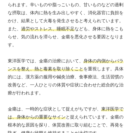
られます。辛いものや脂っこいもの、甘いものなどの過剰
な摂取は、体内に熱を生み出しやすく、消化器官に負担を
かけ、結果として火毒を発生させると考えられています。
また、
過労やストレス、睡眠不足
なども、身体に熱をこも
らせ、気の流れを滞らせ、金瘍を悪化させる要因となりま
す。
東洋医学では、金瘍の治療において、
身体の内側からバラ
ンスを整え、熱と毒素を取り除くこと
を重視します。具体
的には、漢方薬の服用や鍼灸治療、食事療法、生活習慣の
改善など、一人ひとりの体質や症状に合わせた総合的な治
療が行われます。
金瘍は、一時的な症状として捉えがちですが、
東洋医学で
は、身体からの重要なサイン
と捉えられています。金瘍の
根本的な原因を探り、体質改善に取り組むことで、再発を
防ぎ、健康な状態を維持することが大切です。