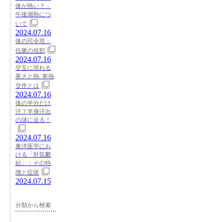
体が熱い？：
午後潮熱につ
いて
2024.07.16
体の司令塔：
任脈の役割
2024.07.16
交互に現れる
寒さと熱: 寒熱
交作とは
2024.07.16
体の半分だけ
汗？半身汗出
の謎に迫る！
2024.07.16
東洋医学にお
ける「肝気鬱
結」：その特
徴と症状
2024.07.15
分類から検索