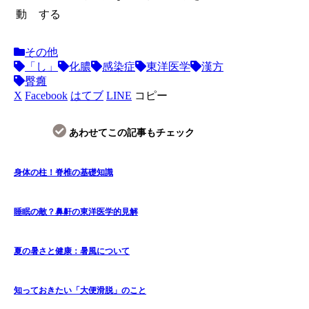
動
する
その他
「し」
化膿
感染症
東洋医学
漢方
臀癰
X
Facebook
はてブ
LINE
コピー
あわせてこの記事もチェック
身体の柱！脊椎の基礎知識
睡眠の敵？鼻鼾の東洋医学的見解
夏の暑さと健康：暑風について
知っておきたい「大便滑脱」のこと