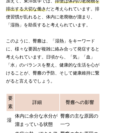
加えて、東洋医学では、
排便は体内の老廃物を
排出する大切な働き
だと考えられています。排
便習慣が乱れると、体内に老廃物が溜まり、
「湿熱」を助長すると考えられています。
このように、臀癰は、「湿熱」をキーワード
に、様々な要因が複雑に絡み合って発症すると
考えられています。日頃から、「気」「血」
「水」のバランスを整え、健康的な生活を心が
けることが、臀癰の予防、そして健康維持に繋
がると言えるでしょう。
要
詳細
臀癰への影響
素
体内に余分な水分が
臀癰の主な原因の
湿
溜まっている状態
一つ