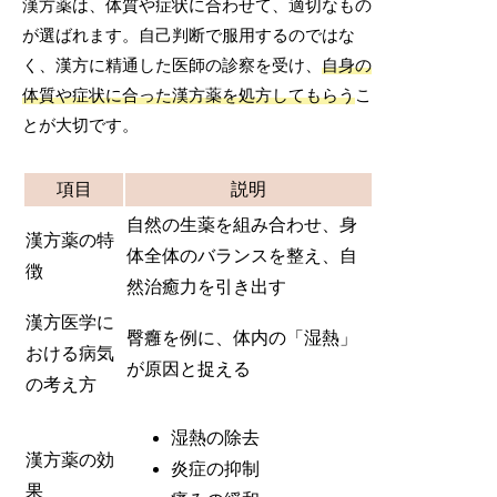
漢方薬は、体質や症状に合わせて、適切なもの
が選ばれます。自己判断で服用するのではな
く、漢方に精通した医師の診察を受け、
自身の
体質や症状に合った漢方薬を処方してもらう
こ
とが大切です。
項目
説明
自然の生薬を組み合わせ、身
漢方薬の特
体全体のバランスを整え、自
徴
然治癒力を引き出す
漢方医学に
臀癰を例に、体内の「湿熱」
おける病気
が原因と捉える
の考え方
湿熱の除去
漢方薬の効
炎症の抑制
果