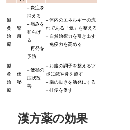
– 炎症を
抑える
鍼
– 体内のエネルギーの流
– 痛みを
灸
臀
れである「気」を整える
和らげ
治
癰
– 自然治癒力を引き出す
る
療
– 免疫力を高める
– 再発を
予防
鍼
– お腹の調子を整えるツ
– 便秘の
灸
便
ボに鍼や灸を施す
症状改
治
秘
– 腸の動きを活発にする
善
療
– 排便を促す
漢方薬の効果