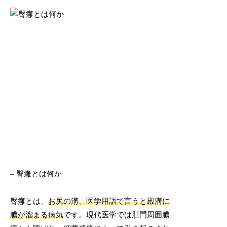
– 臀癰とは何か
臀癰とは、
お尻の溝、医学用語で言うと殿溝に
膿が溜まる病気
です。現代医学では肛門周囲膿