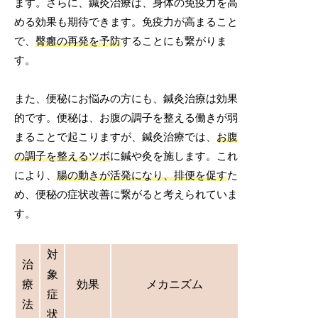
ます。さらに、鍼灸治療は、身体の免疫力を高
める効果も期待できます。免疫力が高まること
で、
臀癰の再発を予防
することにも繋がりま
す。
また、便秘にお悩みの方にも、鍼灸治療は効果
的です。便秘は、お腹の調子を整える働きが弱
まることで起こりますが、鍼灸治療では、
お腹
の調子を整えるツボ
に鍼や灸を施します。これ
により、
腸の動きが活発になり、排便を促す
た
め、便秘の症状改善に繋がると考えられていま
す。
対
治
象
療
効果
メカニズム
症
法
状