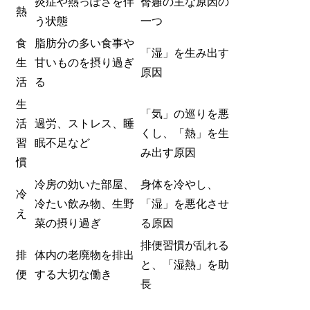
炎症や熱っぽさを伴
臀癰の主な原因の
熱
う状態
一つ
食
脂肪分の多い食事や
「湿」を生み出す
生
甘いものを摂り過ぎ
原因
活
る
生
「気」の巡りを悪
活
過労、ストレス、睡
くし、「熱」を生
習
眠不足など
み出す原因
慣
冷房の効いた部屋、
身体を冷やし、
冷
冷たい飲み物、生野
「湿」を悪化させ
え
菜の摂り過ぎ
る原因
排便習慣が乱れる
排
体内の老廃物を排出
と、「湿熱」を助
便
する大切な働き
長