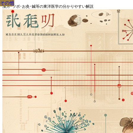
その他
その他
その他
その他
その他
その他
その他
その他
その他
漢方･ツボ･お灸･鍼等の東洋医学の分かりやすい解説