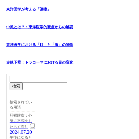
東洋医学が考える「酒癖」
中風とは？：東洋医学的観点からの解説
東洋医学における「目」と「脳」の関係
赤膜下垂：トラコーマにおける目の変化
検索
検索されてい
る用語
肝鬱脾虚：心
身に不調をも
たらす滞り
2024.07.20
午後になると