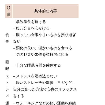
項
具体的な内容
目
– 暴飲暴食を避ける
– 腹八分目を心がける
食
– 脂っこい食事や甘いものを摂り過ぎ
事
ない
– 消化の良い、温かいものを食べる
– 旬の野菜や果物を積極的に摂る
睡
– 十分な睡眠時間を確保する
眠
ス
– ストレスを溜め込まない
ト
– 軽いストレッチや散歩、ヨガなど、
レ
自分に合った方法で心身のリラックス
ス
をする
運
– ウォーキングなどの軽い運動を継続