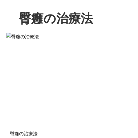
臀癰の治療法
– 臀癰の治療法