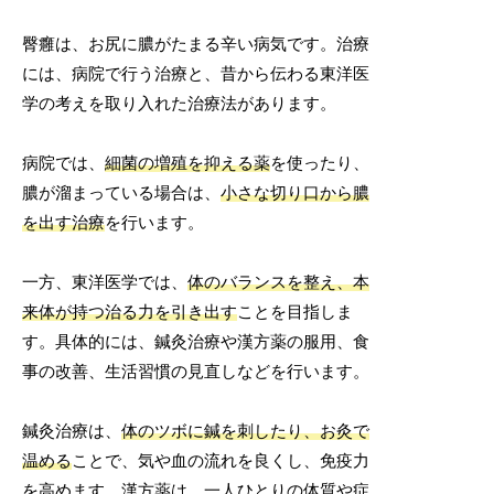
臀癰は、お尻に膿がたまる辛い病気です。治療
には、病院で行う治療と、昔から伝わる東洋医
学の考えを取り入れた治療法があります。
病院では、
細菌の増殖を抑える薬
を使ったり、
膿が溜まっている場合は、
小さな切り口から膿
を出す治療
を行います。
一方、東洋医学では、
体のバランスを整え、本
来体が持つ治る力を引き出す
ことを目指しま
す。具体的には、鍼灸治療や漢方薬の服用、食
事の改善、生活習慣の見直しなどを行います。
鍼灸治療は、
体のツボに鍼を刺したり、お灸で
温める
ことで、気や血の流れを良くし、免疫力
を高めます。漢方薬は、一人ひとりの体質や症