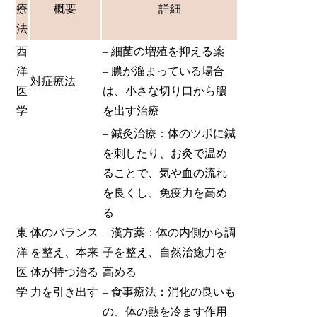
療
概要
詳細
法
西
– 細菌の増殖を抑える薬
洋
– 膿が溜まっている場合
対症療法
医
は、小さな切り口から膿
学
を出す治療
– 鍼灸治療：体のツボに鍼
を刺したり、お灸で温め
ることで、気や血の流れ
を良くし、免疫力を高め
る
東
体のバランス
– 漢方薬：体の内側から調
洋
を整え、本来
子を整え、自然治癒力を
医
体が持つ治る
高める
学
力を引き出す
– 食事療法：消化の良いも
の、体の熱を冷ます作用