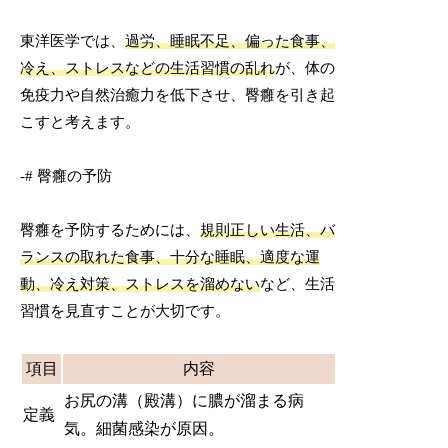
東洋医学では、
過労、睡眠不足、偏った食事、
冷え、ストレスなどの生活習慣の乱れ
が、体の
免疫力や自然治癒力を低下させ、臀癰を引き起
こすと考えます。
-# 臀癰の予防
臀癰を予防するためには、
規則正しい生活、バ
ランスの取れた食事、十分な睡眠、適度な運
動、冷え対策、ストレスを溜めない
など、生活
習慣を見直すことが大切です。
項目
内容
お尻の溝（殿溝）に膿が溜まる病
定義
気。細菌感染が原因。