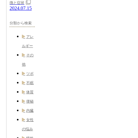
徴と症状
2024.07.15
分類から検索
アレ
ルギー
その
他
ツボ
不眠
体質
便秘
内臓
女性
の悩み