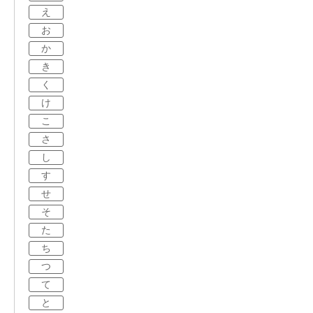
え
お
か
き
く
け
こ
さ
し
す
せ
そ
た
ち
つ
て
と