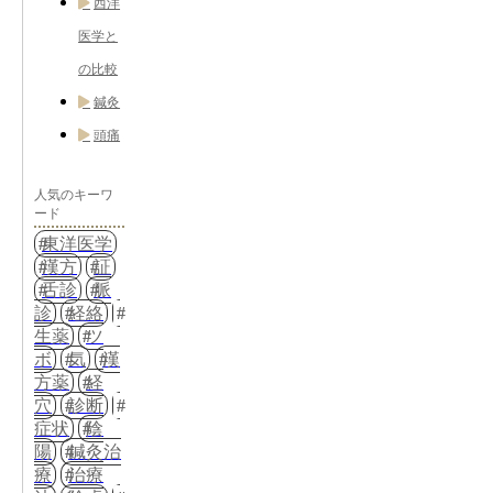
西洋
医学と
の比較
鍼灸
頭痛
人気のキーワ
ード
東洋医学
漢方
証
舌診
脈
診
経絡
生薬
ツ
ボ
気
漢
方薬
経
穴
診断
症状
陰
陽
鍼灸治
療
治療