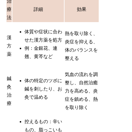
治
療
詳細
効果
法
体質や症状に合わ
熱を取り除く、
漢
せた漢方薬を処方
炎症を抑える、
方
例：金銀花、連
体のバランスを
薬
翹、黄芩など
整える
気血の流れを調
鍼
体の特定のツボに
整し、自然治癒
灸
鍼を刺したり、お
力を高める、炎
治
灸で温める
症を鎮める、熱
療
を取り除く
控えるもの：辛い
もの、脂っこいも