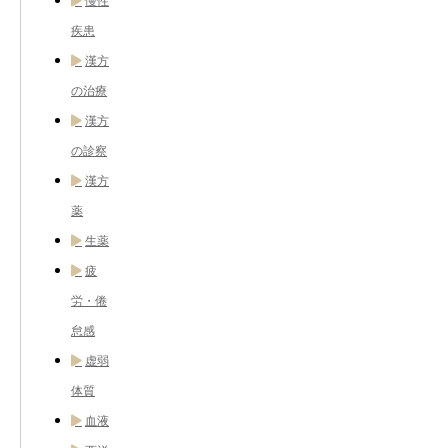
慢性
疾患
漢方
の治療
漢方
の診察
漢方
薬
生薬
疲
労・倦
怠感
虚弱
体質
血液