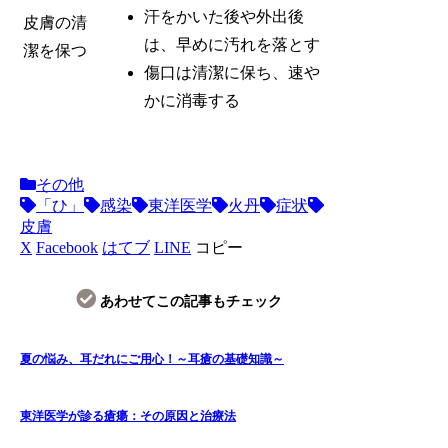
汗をかいた後や外出後
皮膚の清
は、早めに汚れを落とす
潔を保つ
傷口は清潔に保ち、速や
かに消毒する
その他
「ひ」
感染
東洋医学
火丹
症状
皮膚
X
Facebook
はてブ
LINE
コピー
あわせてこの記事もチェック
夏の悩み、耳だれにご用心！～耳瘡の基礎知識～
東洋医学が診る瘡瘍：その原因と治療法