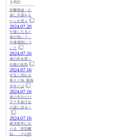
る用語
肝鬱脾虚：心
身に不調をも
たらす滞り
2024.07.20
午後になると
体が熱い？：
午後潮熱につ
いて
2024.07.16
体の司令塔：
任脈の役割
2024.07.16
交互に現れる
寒さと熱: 寒熱
交作とは
2024.07.16
体の半分だけ
汗？半身汗出
の謎に迫る！
2024.07.16
東洋医学にお
ける「肝気鬱
結」：その特