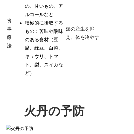
の、甘いもの、ア
ルコールなど
食
積極的に摂取する
事
熱の産生を抑
もの：苦味や酸味
療
え、体を冷やす
のある食材（豆
法
腐、緑豆、白菜、
キュウリ、トマ
ト、梨、スイカな
ど）
火丹の予防