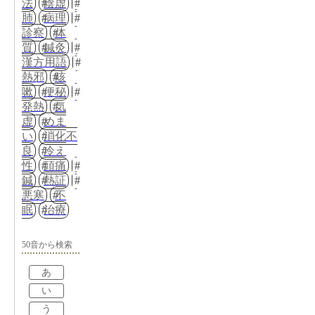
法
陰虚
肺
病理
診察
体
質
鍼灸
漢方用語
熱邪
咳
嗽
便秘
発熱
気
虚
めま
い
消化不
良
冷え
性
頭痛
鍼
熱証
悪寒
不
眠
治療
50音から検索
あ
い
う