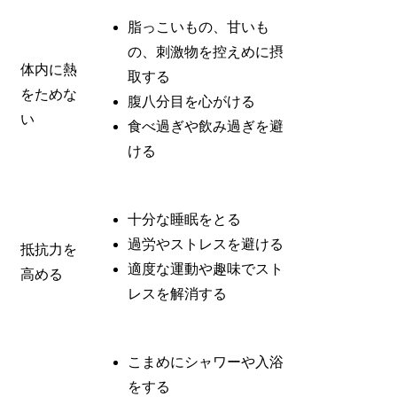
脂っこいもの、甘いも
の、刺激物を控えめに摂
体内に熱
取する
をためな
腹八分目を心がける
い
食べ過ぎや飲み過ぎを避
ける
十分な睡眠をとる
過労やストレスを避ける
抵抗力を
適度な運動や趣味でスト
高める
レスを解消する
こまめにシャワーや入浴
をする