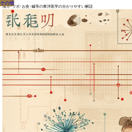
その他
その他
その他
その他
その他
その他
その他
その他
その他
漢方･ツボ･お灸･鍼等の東洋医学の分かりやすい解説