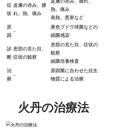
皮膚の赤み、腫れ、
症
皮膚の赤み、腫
熱、痛み
状
れ、熱、痛み
発熱、悪寒など
原
黄色ブドウ球菌などの
–
因
細菌感染
患部の見た目、症状の
診
患部の見た目、
観察
断
症状の観察
細菌培養検査
治
原因菌に合わせた抗生
–
療
物質による治療
火丹の治療法