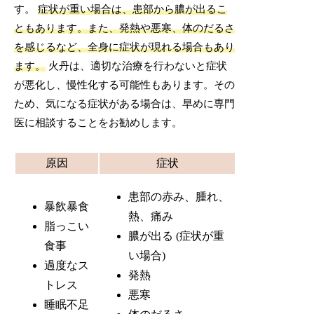
す。
症状が重い場合は、患部から膿が出るこ
ともあります。また、発熱や悪寒、体のだるさ
を感じるなど、全身に症状が現れる場合もあり
ます。
火丹は、適切な治療を行わないと症状
が悪化し、慢性化する可能性もあります。その
ため、気になる症状がある場合は、早めに専門
医に相談することをお勧めします。
原因
症状
患部の赤み、腫れ、
暴飲暴食
熱、痛み
脂っこい
膿が出る (症状が重
食事
い場合)
過度なス
発熱
トレス
悪寒
睡眠不足